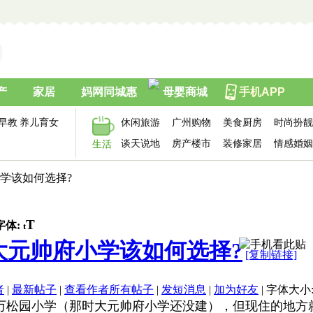
产
家居
妈网同城惠
母婴商城
手机APP
早教
养儿育女
休闲旅游
广州购物
美食厨房
时尚扮靓
谈天说地
房产楼市
装修家居
情感婚姻
生活
学该如何选择?
T
字体:
t
大元帅府小学该如何选择?
[复制链接]
者
|
最新帖子
|
查看作者所有帖子
|
发短消息
|
加为好友
|
字体大小
万松园小学（那时大元帅府小学还没建），但现住的地方