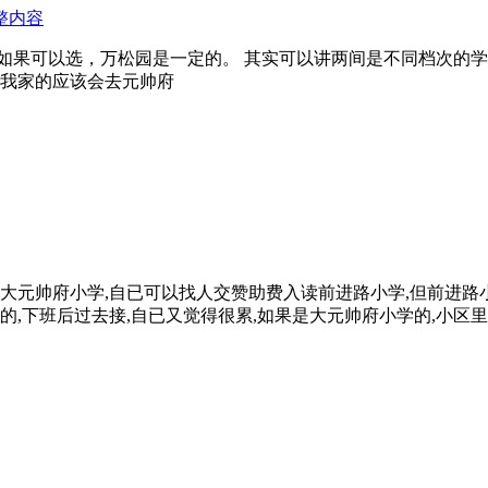
整内容
如果可以选，万松园是一定的。 其实可以讲两间是不同档次的学校
是我家的应该会去元帅府
大元帅府小学,自已可以找人交赞助费入读前进路小学,但前进路小
的,下班后过去接,自已又觉得很累,如果是大元帅府小学的,小区