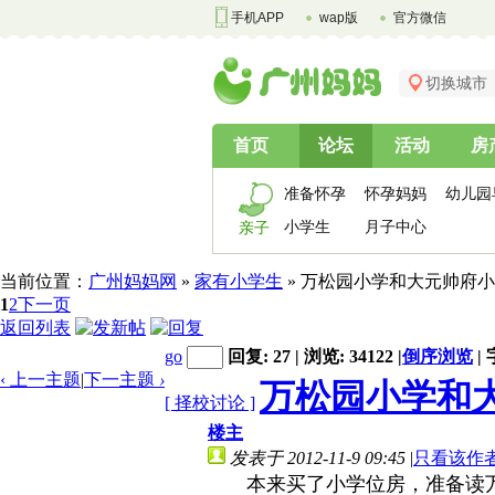
手机APP
wap版
官方微信
切换城市
首页
论坛
活动
房
准备怀孕
怀孕妈妈
幼儿园
小学生
月子中心
亲子
当前位置：
广州妈妈网
»
家有小学生
» 万松园小学和大元帅府小
1
2
下一页
返回列表
go
回复: 27 | 浏览: 34122
|
倒序浏览
|
‹ 上一主题
|
下一主题
›
万松园小学和
[ 择校讨论 ]
楼主
发表于 2012-11-9 09:45
|
只看该作
本来买了小学位房，准备读