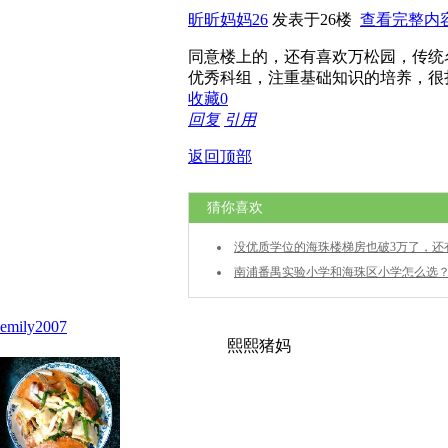
昕昕妈妈26
发表于26楼
查看完整内
同意楼上的，还有喜欢万松园，传统
优秀科组，注重基础知识的培养，很
收藏
0
回复
引用
返回顶部
猜你喜欢
没优质学位的海珠楼梯房也破3万了，还
南浦番禺实验小学和海珠区小学怎么选
emily2007
熙熙猪妈