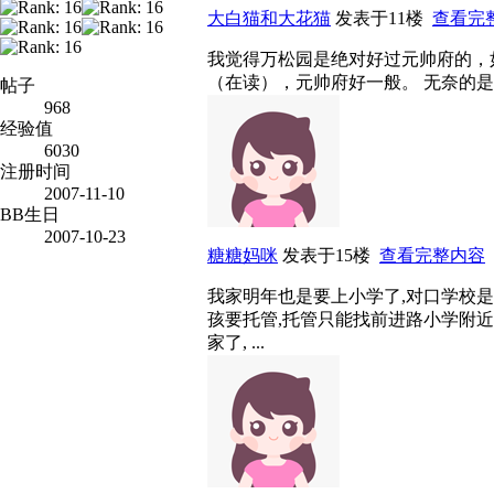
大白猫和大花猫
发表于11楼
查看完
我觉得万松园是绝对好过元帅府的，
（在读），元帅府好一般。 无奈的
帖子
968
经验值
6030
注册时间
2007-11-10
BB生日
2007-10-23
糖糖妈咪
发表于15楼
查看完整内容
我家明年也是要上小学了,对口学校是
孩要托管,托管只能找前进路小学附近
家了, ...