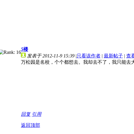
5
楼
发表于 2012-11-9 15:39
|
只看该作者
|
最新帖子
|
查
万松园是名校，个个都想去。我却去不了，我只能去
回复
引用
返回顶部