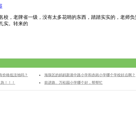
容
名校，老牌省一级，没有太多花哨的东西，踏踏实实的，老师负
扎实。转来的
有价格低洼地吗？
海珠区的妈妈新港中路小学和赤岗小学哪个学校好点啊？
？急！！！
前进路、万松园小学哪个好，帮帮忙