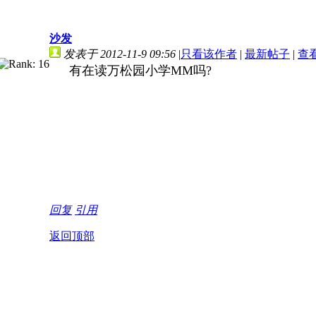
沙发
发表于 2012-11-9 09:56
|
只看该作者
|
最新帖子
|
查
有在读万松园小学MM吗?
回复
引用
返回顶部