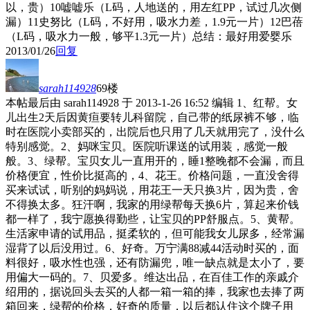
以，贵）10嘘嘘乐（L码，人地送的，用左红PP，试过几次侧
漏）11史努比（L码，不好用，吸水力差，1.9元一片）12巴蓓
（L码，吸水力一般，够平1.3元一片）总结：最好用爱婴乐
2013/01/26
回复
sarah114928
69楼
本帖最后由 sarah114928 于 2013-1-26 16:52 编辑 1、红帮。女
儿出生2天后因黄疸要转儿科留院，自己带的纸尿裤不够，临
时在医院小卖部买的，出院后也只用了几天就用完了，没什么
特别感觉。2、妈咪宝贝。医院听课送的试用装，感觉一般
般。3、绿帮。宝贝女儿一直用开的，睡1整晚都不会漏，而且
价格便宜，性价比挺高的，4、花王。价格问题，一直没舍得
买来试试，听别的妈妈说，用花王一天只换3片，因为贵，舍
不得换太多。狂汗啊，我家的用绿帮每天换6片，算起来价钱
都一样了，我宁愿换得勤些，让宝贝的PP舒服点。5、黄帮。
生活家申请的试用品，挺柔软的，但可能我女儿尿多，经常漏
湿背了以后没用过。6、好奇。万宁满88减44活动时买的，面
料很好，吸水性也强，还有防漏兜，唯一缺点就是太小了，要
用偏大一码的。7、贝爱多。维达出品，在百佳工作的亲戚介
绍用的，据说回头去买的人都一箱一箱的捧，我家也去捧了两
箱回来，绿帮的价格，好奇的质量，以后都认住这个牌子用