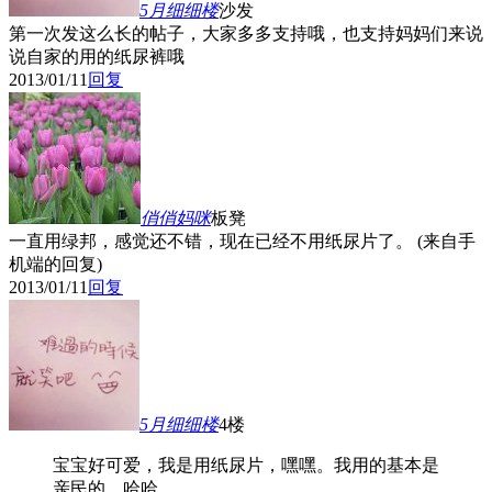
5月细细
楼
沙发
第一次发这么长的帖子，大家多多支持哦，也支持妈妈们来说
说自家的用的纸尿裤哦
2013/01/11
回复
俏俏妈咪
板凳
一直用绿邦，感觉还不错，现在已经不用纸尿片了。 (来自手
机端的回复)
2013/01/11
回复
5月细细
楼
4楼
宝宝好可爱，我是用纸尿片，嘿嘿。我用的基本是
亲民的，哈哈