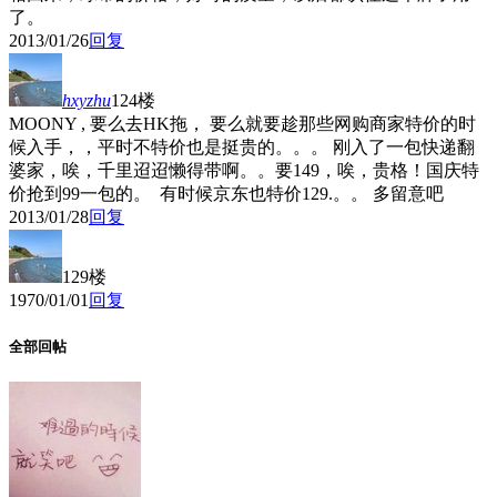
了。
2013/01/26
回复
hxyzhu
124楼
MOONY , 要么去HK拖， 要么就要趁那些网购商家特价的时
候入手，，平时不特价也是挺贵的。。。 刚入了一包快递翻
婆家，唉，千里迢迢懒得带啊。。要149，唉，贵格！国庆特
价抢到99一包的。 有时候京东也特价129.。。 多留意吧
2013/01/28
回复
129楼
1970/01/01
回复
全部回帖