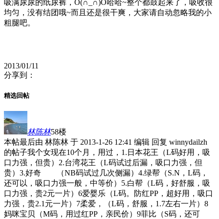
吸满尿尿的纸尿裤，O(∩_∩)O哈哈~整个都鼓起来了，吸收很
均匀，没有结团哦~而且还是很干爽，大家请自动忽略我的小
粗腿吧。
2013/01/11
分享到：
精选回帖
林陈林
58楼
本帖最后由 林陈林 于 2013-1-26 12:41 编辑 回复 winnydailzh
的帖子我个女现在10个月，用过，1.日本花王（L码好用，吸
口力强，但贵）2.台湾花王（L码试过后漏，吸口力强，但
贵）3.好奇 （NB码试过几次侧漏）4.绿帮（S.N，L码，
还可以，吸口力强一般，中等价）5.白帮（L码，好舒服，吸
口力强，贵2元一片）6爱婴乐（L码。防红PP，超好用，吸口
力强，贵2.1元一片）7柔爱，（L码，舒服，1.7左右一片）8
妈咪宝贝（M码，用过红PP，亲民价）9菲比（S码，还可