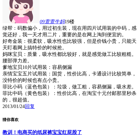
09萱萱牛妈
19楼
绿帮：码数偏小，用过初生装，现在用四片试用装的中码，感
觉还好，我一天才用二片，重要的是在网上淘到便宜的。
好奇金装：很柔软，吸水性也比较强，但是价钱小贵，只能天
天盯着网上搞特价的时候抢。
妈咪宝贝：质量，吸水性都比较好，就是感觉做工比较粗糙。
腰部弹力差。
爹地宝贝10片试用装：容易侧漏
亲情宝宝五片试用装：国货，性价比高，卡通设计比较简单，
没特价的时候也有点小贵。
菲比小码（蓝色包装）：垃圾，做工粗，容易侧漏，吸水差。
菲比中码（黄色包装）：性价比高，在淘宝十元付邮那里秒杀
的，很超值。
2013/01/24
回复
猜你喜欢
教训！电商买的纸尿裤宝宝红屁股了