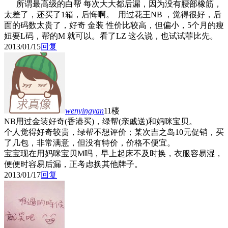
所谓最高级的白帮 每次大大都后漏，因为没有腰部橡筋，
太差了，还买了1箱，后悔啊。 用过花王NB ，觉得很好，后
面的码数太贵了，好奇 金装 性价比较高，但偏小，5个月的瘦
妞要L码，帮的M 就可以。看了LZ 这么说，也试试菲比先。
2013/01/15
回复
wenyingyan
11楼
NB用过金装好奇(香港买)，绿帮(亲戚送)和妈咪宝贝。
个人觉得好奇较贵，绿帮不想评价；某次吉之岛10元促销，买
了几包，非常满意，但没有特价，价格不便宜。
宝宝现在用妈咪宝贝M吗，早上起床不及时换，衣服容易湿，
便便时容易后漏，正考虑换其他牌子。
2013/01/17
回复