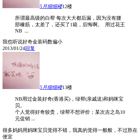
5月细细
楼
12楼
所谓最高级的白帮 每次大大都后漏，因为没有腰
部橡筋，太差了，还买了1箱，后悔啊。 用过花王
NB ...
我也听说好奇金装码数偏小
2013/01/24
回复
5月细细
楼
13楼
NB用过金装好奇(香港买)，绿帮(亲戚送)和妈咪宝
贝。
个人觉得好奇较贵，绿帮不想评价；某次吉之岛10
元促销 ...
很多妈妈用妈咪宝贝觉得不错，我真的觉得一般般，不过胜在
便宜