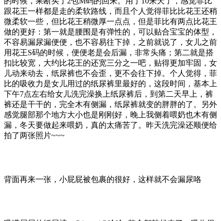
的时候，果断买了2包M码的回来。用了10来天了，感觉菲比
跟花王一样都是走的柔软路线，而且个人觉得菲比比花王还稍
微柔软一些，但比花王稍微厚一点点，但是菲比有两点比花王
做的更好：第一就是腰围是有弹性的，可以贴合宝宝的体型，
不容易漏尿漏便便，也不容易往下掉，之前就说了，女儿之前
用花王S码的时候，便便老是会后漏，非常头痛；第二就是搭
扣比较宽，大约比花王的还宽三分之一吧，贴得更加牢固，女
儿动来动去，纸尿裤也不会歪，更不会往下掉。个人觉得，菲
比的吸收力是女儿用过的纸尿裤里最好的，这段时间，基本上
下午7点左右给女儿洗完澡换上纸尿裤后，到第二天早上，裤
裤还是干干的，完全木有侧漏，纸尿裤就变的胖胖的了。另外
感觉腿部那个地方大小也是刚刚好，晚上我侧着喂奶也木有侧
漏，冬天要做起来喂奶，真的太痛苦了。昨天洗完澡还顺便给
拍了两张照片~~~
背面再来一张，小屁屁被包裹的很好，这样就不会漏尿咯