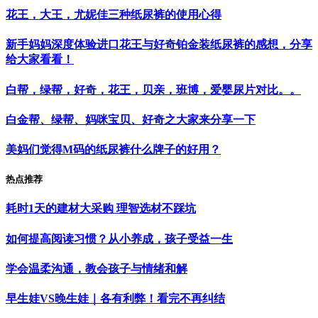
花王，大王，尤妮佳三种纸尿裤的使用心得
新手妈妈深度体验进口花王与好奇铂金装纸尿裤的感想，分享
给大家看看！
白帮，绿帮，好奇，花王，贝亲，班博，爱婴尿片对比。。
白金帮、绿帮、妈咪宝贝、好奇之大家来分享一下
美妈们觉得M码的纸尿裤什么牌子的好用？
热点推荐
耗时1天的建材大采购 理智选材不踩坑
如何提高阅读习惯？从小养成，孩子受益一生
学会温柔沟通，教会孩子与情绪和解
早生娃VS晚生娃｜各有利弊！看完不再纠结