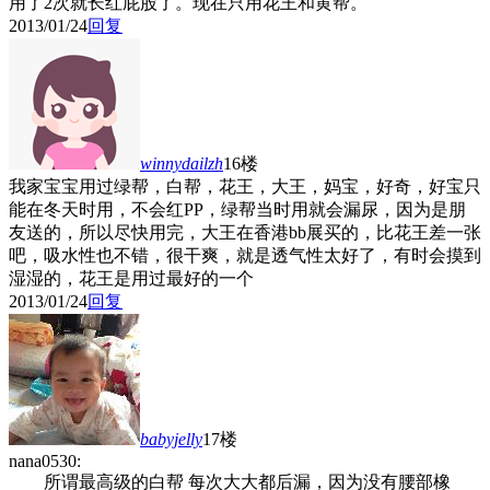
用了2次就长红屁股了。现在只用花王和黄帮。
2013/01/24
回复
winnydailzh
16楼
我家宝宝用过绿帮，白帮，花王，大王，妈宝，好奇，好宝只
能在冬天时用，不会红PP，绿帮当时用就会漏尿，因为是朋
友送的，所以尽快用完，大王在香港bb展买的，比花王差一张
吧，吸水性也不错，很干爽，就是透气性太好了，有时会摸到
湿湿的，花王是用过最好的一个
2013/01/24
回复
babyjelly
17楼
nana0530:
所谓最高级的白帮 每次大大都后漏，因为没有腰部橡