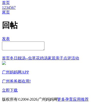
首页
1
2
3
4
5
6
7
尾页
回帖
发表
首页
冬日靓汤--虫草花鸡汤
家居
亲子点评
活动
广州妈妈网APP
广州爸爸都在用!
立即下载
版权所有
©2004-
2026
广州妈妈网
更多孕育应用推荐