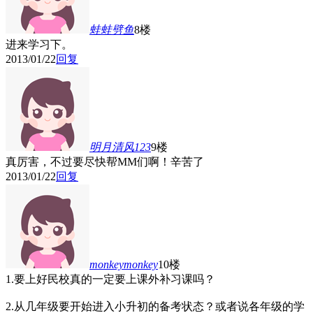
蛙蛙劈鱼
8楼
进来学习下。
2013/01/22
回复
明月清风123
9楼
真厉害，不过要尽快帮MM们啊！辛苦了
2013/01/22
回复
monkeymonkey
10楼
1.要上好民校真的一定要上课外补习课吗？
2.从几年级要开始进入小升初的备考状态？或者说各年级的学