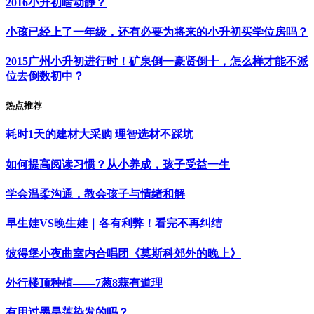
2016小升初啥动静？
小孩已经上了一年级，还有必要为将来的小升初买学位房吗？
2015广州小升初进行时！矿泉倒一豪贤倒十，怎么样才能不派
位去倒数初中？
热点推荐
耗时1天的建材大采购 理智选材不踩坑
如何提高阅读习惯？从小养成，孩子受益一生
学会温柔沟通，教会孩子与情绪和解
早生娃VS晚生娃｜各有利弊！看完不再纠结
彼得堡小夜曲室内合唱团《莫斯科郊外的晚上》
外行楼顶种植——7葱8蒜有道理
有用过墨旱莲染发的吗？