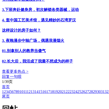
3.下班奔赴健身房，初次解锁各类器械，运动
4. 逛中国工艺美术馆，遇见精妙的石湾罗汉
这样设计的房子如何？
3. 夜晚漫步中轴广场，偶遇浪漫烟火
01.别拿别人的教养当傻气
02.长大后，我活成了我最不想成为的样子
查看更多热点 >
回复一句呗
1/39页
首页
1
2
3
4
5
6
7
8
9
10
11
12
13
14
15
16
17
18
19
20
21
22
23
24
25
26
27
28
29
30
31
32
尾页