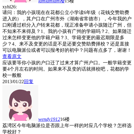
lamlamlam
楼
15楼
xyhl26:
请问：我的小孩现在在花都公立小学读6年级（花钱交赞助费
进入的），其户口在广州市外（湖南省常德市），今年我的户
口刚通过积分入户转来花都，现正准备申请小孩随迁广州，但
不知来不来得及？1、我的小孩有广州的学籍吗？2、如果随迁
过来怎样变更他的学籍户籍？3、学籍变更的最迟期限是多
少？4、来不及变更的话是不是还要交赞助费择校？还是直接
可以电脑派位或者可以报考好的初中？问题有点多了，谢谢！
查看原文
应该要等你小孩的户口迁了过来才算广州户口。一般学籍变更
要4个月左右的时间。如果来不及变的话就择校吧，花都的学
校一般般
2013/01/22
回复
wendy1912
16楼
荔湾区今年电脑派位是否跟上年一样的对应几个学校？怎样选
学校好？