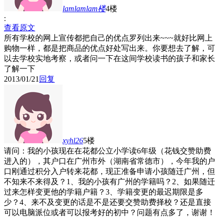
lamlamlam
楼
4楼
:
查看原文
所有学校的网上宣传都把自己的优点罗列出来~~~就好比网上
购物一样，都是把商品的优点好处写出来。你要想去了解，可
以去学校实地考察，或者问一下在这间学校读书的孩子和家长
了解一下
2013/01/21
回复
xyhl26
5楼
请问：我的小孩现在在花都公立小学读6年级（花钱交赞助费
进入的），其户口在广州市外（湖南省常德市），今年我的户
口刚通过积分入户转来花都，现正准备申请小孩随迁广州，但
不知来不来得及？1、我的小孩有广州的学籍吗？2、如果随迁
过来怎样变更他的学籍户籍？3、学籍变更的最迟期限是多
少？4、来不及变更的话是不是还要交赞助费择校？还是直接
可以电脑派位或者可以报考好的初中？问题有点多了，谢谢！