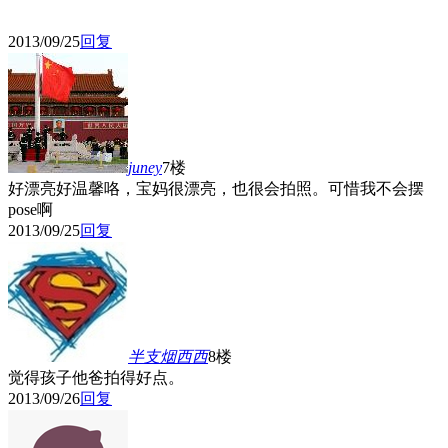
2013/09/25
回复
juney
7楼
好漂亮好温馨咯，宝妈很漂亮，也很会拍照。可惜我不会摆
pose啊
2013/09/25
回复
半支烟西西
8楼
觉得孩子他爸拍得好点。
2013/09/26
回复