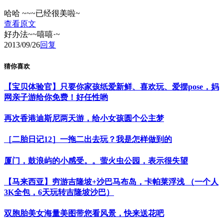
哈哈 ~~~已经很美啦~
查看原文
好办法~~嘻嘻·~
2013/09/26
回复
猜你喜欢
【宝贝体验官】只要你家孩纸爱新鲜、喜欢玩、爱摆pose，妈
网亲子游给你免费！好任性哟
再次香港迪斯尼两天游，给小女孩圆个公主梦
［二胎日记12］一拖二出去玩？我是怎样做到的
厦门，鼓浪屿的小感受。。萤火虫公园，表示很失望
【马来西亚】穷游吉隆坡+沙巴马布岛，卡帕莱浮浅 （一个人
3K全包，6天玩转吉隆坡沙巴）
双胞胎美女海量美图带您看风景，快来送花吧