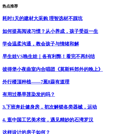
热点推荐
耗时1天的建材大采购 理智选材不踩坑
如何提高阅读习惯？从小养成，孩子受益一生
学会温柔沟通，教会孩子与情绪和解
早生娃VS晚生娃｜各有利弊！看完不再纠结
彼得堡小夜曲室内合唱团《莫斯科郊外的晚上》
外行楼顶种植——7葱8蒜有道理
有用过墨旱莲染发的吗？
3.下班奔赴健身房，初次解锁各类器械，运动
4. 逛中国工艺美术馆，遇见精妙的石湾罗汉
这样设计的房子如何？