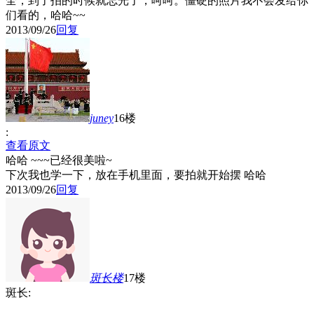
全，到了拍的时候就忘光了，呵呵。僵硬的照片我不会发给你
们看的，哈哈~~
2013/09/26
回复
juney
16楼
:
查看原文
哈哈 ~~~已经很美啦~
下次我也学一下，放在手机里面，要拍就开始摆 哈哈
2013/09/26
回复
斑长
楼
17楼
斑长: