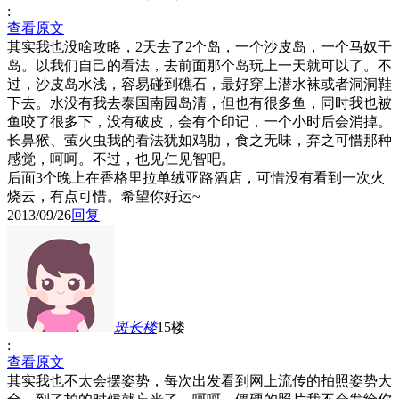
:
查看原文
其实我也没啥攻略，2天去了2个岛，一个沙皮岛，一个马奴干
岛。以我们自己的看法，去前面那个岛玩上一天就可以了。不
过，沙皮岛水浅，容易碰到礁石，最好穿上潜水袜或者洞洞鞋
下去。水没有我去泰国南园岛清，但也有很多鱼，同时我也被
鱼咬了很多下，没有破皮，会有个印记，一个小时后会消掉。
长鼻猴、萤火虫我的看法犹如鸡肋，食之无味，弃之可惜那种
感觉，呵呵。不过，也见仁见智吧。
后面3个晚上在香格里拉单绒亚路酒店，可惜没有看到一次火
烧云，有点可惜。希望你好运~
2013/09/26
回复
斑长
楼
15楼
:
查看原文
其实我也不太会摆姿势，每次出发看到网上流传的拍照姿势大