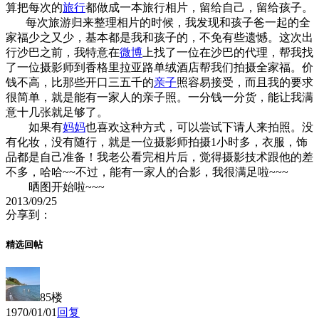
算把每次的
旅行
都做成一本旅行相片，留给自己，留给孩子。
每次旅游归来整理相片的时候，我发现和孩子爸一起的全
家福少之又少，基本都是我和孩子的，不免有些遗憾。这次出
行沙巴之前，我特意在
微博
上找了一位在沙巴的代理，帮我找
了一位摄影师到香格里拉亚路单绒酒店帮我们拍摄全家福。价
钱不高，比那些开口三五千的
亲子
照容易接受，而且我的要求
很简单，就是能有一家人的亲子照。一分钱一分货，能让我满
意十几张就足够了。
如果有
妈妈
也喜欢这种方式，可以尝试下请人来拍照。没
有化妆，没有随行，就是一位摄影师拍摄1小时多，衣服，饰
品都是自己准备！我老公看完相片后，觉得摄影技术跟他的差
不多，哈哈~~不过，能有一家人的合影，我很满足啦~~~
晒图开始啦~~~
2013/09/25
分享到：
精选回帖
85楼
1970/01/01
回复