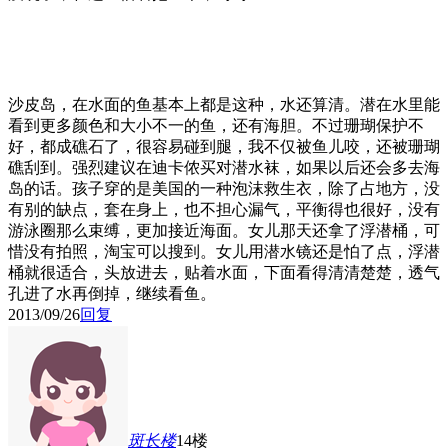
沙皮岛，在水面的鱼基本上都是这种，水还算清。潜在水里能
看到更多颜色和大小不一的鱼，还有海胆。不过珊瑚保护不
好，都成礁石了，很容易碰到腿，我不仅被鱼儿咬，还被珊瑚
礁刮到。强烈建议在迪卡侬买对潜水袜，如果以后还会多去海
岛的话。孩子穿的是美国的一种泡沫救生衣，除了占地方，没
有别的缺点，套在身上，也不担心漏气，平衡得也很好，没有
游泳圈那么束缚，更加接近海面。女儿那天还拿了浮潜桶，可
惜没有拍照，淘宝可以搜到。女儿用潜水镜还是怕了点，浮潜
桶就很适合，头放进去，贴着水面，下面看得清清楚楚，透气
孔进了水再倒掉，继续看鱼。
2013/09/26
回复
斑长
楼
14楼