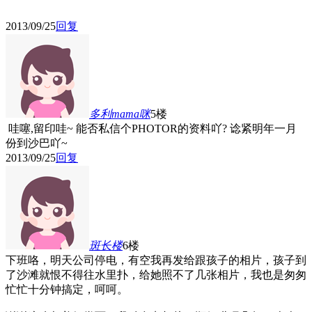
2013/09/25
回复
多利mama咪
5楼
哇噻,留印哇~ 能否私信个PHOTOR的资料吖? 谂紧明年一月
份到沙巴吖~
2013/09/25
回复
斑长
楼
6楼
下班咯，明天公司停电，有空我再发给跟孩子的相片，孩子到
了沙滩就恨不得往水里扑，给她照不了几张相片，我也是匆匆
忙忙十分钟搞定，呵呵。