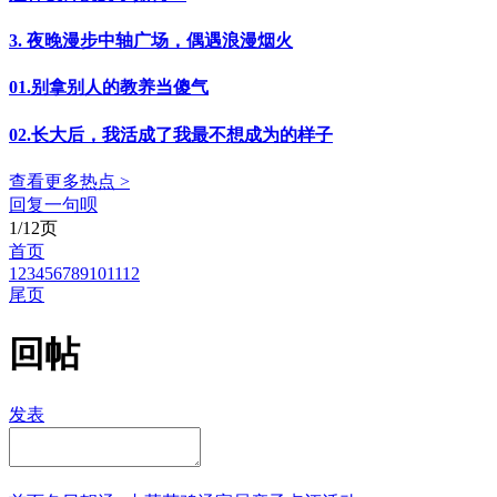
3. 夜晚漫步中轴广场，偶遇浪漫烟火
01.别拿别人的教养当傻气
02.长大后，我活成了我最不想成为的样子
查看更多热点 >
回复一句呗
1/12页
首页
1
2
3
4
5
6
7
8
9
10
11
12
尾页
回帖
发表