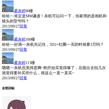
看灰机
90楼
哈哈~~肯定是MM谦虚！灰机可以问一下，你家用的是相机和
镜头的型号吗？
2013/09/27
回复
看灰机
100楼
哈哈~~好滴~~灰机先记住，5D2+红圈~~买的时候要3万吗？
2013/09/27
回复
看灰机
113楼
嗯嗯~~灰机也觉得是啊~刚开始买觉得够了，后面出去拍几次
就觉得要补买些什么，就这么一直一直买~
2013/09/27
回复
全部回帖