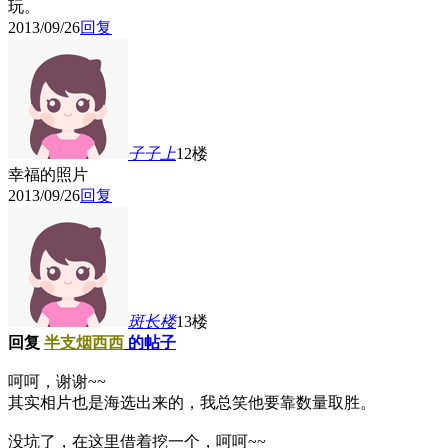
玩。
2013/09/26
回复
子子上
12楼
幸福的照片
2013/09/26
回复
斑长
楼
13楼
回复
半支烟西西
的帖子
呵呵，谢谢~~
其实相片也是海选出来的，我总笑他要靠数量取胜。
没坑了，在这里借着挖一个，呵呵~~