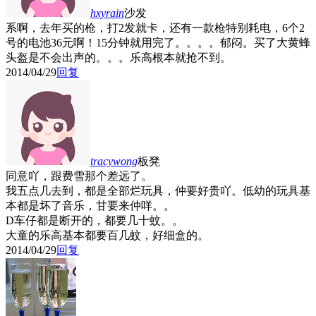
hxyrain
沙发
系啊，去年买的枪，打2发就卡，还有一款枪特别耗电，6个2
号的电池36元啊！15分钟就用完了。。。。郁闷。买了大黄蜂
头盔是不会出声的。。。乐高根本就抢不到。
2014/04/29
回复
tracywong
板凳
同意吖，跟费雪那个差远了。
我五点几去到，都是全部烂玩具，仲要好贵吖。低幼的玩具基
本都是坏了音乐，甘要来仲咩。。
D车仔都是断开的，都要几十蚊。。
大童的乐高基本都要百几蚊，好细盒的。
2014/04/29
回复