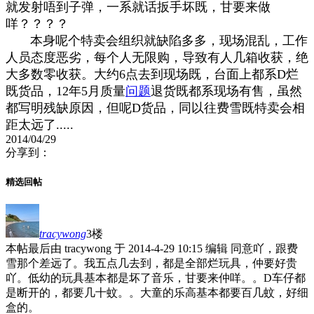
就发射唔到子弹，一系就话扳手坏既，甘要来做
咩？？？？
本身呢个特卖会组织就缺陷多多，现场混乱，工作
人员态度恶劣，每个人无限购，导致有人几箱收获，绝
大多数零收获。大约6点去到现场既，台面上都系D烂
既货品，12年5月质量
问题
退货既都系现场有售，虽然
都写明残缺原因，但呢D货品，同以往费雪既特卖会相
距太远了.....
2014/04/29
分享到：
精选回帖
tracywong
3楼
本帖最后由 tracywong 于 2014-4-29 10:15 编辑 同意吖，跟费
雪那个差远了。我五点几去到，都是全部烂玩具，仲要好贵
吖。低幼的玩具基本都是坏了音乐，甘要来仲咩。。D车仔都
是断开的，都要几十蚊。。大童的乐高基本都要百几蚊，好细
盒的。