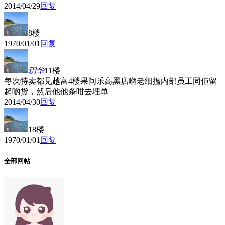
2014/04/29
回复
8楼
1970/01/01
回复
玥华
11楼
每次特卖都见越富4楼果间乐高黑店嗰老细揾内部员工同佢留
起啲货，然后他他条咁去埋单
2014/04/30
回复
18楼
1970/01/01
回复
全部回帖