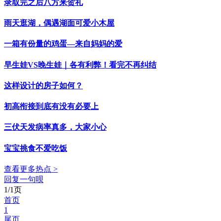
录取完之后八方来贺礼
雨天逛湖，偶遇湖面可爱小木屋
一箱有份量的鸡蛋—来自妈妈的爱
早生娃VS晚生娃｜各有利弊！看完不再纠结
这样设计的房子如何？
初高衔接到底有没有必要上
三伏天发病率真多，大家小心
宝宝挑食不爱吃饭
查看更多热点 >
回复一句呗
1/1页
首页
1
尾页