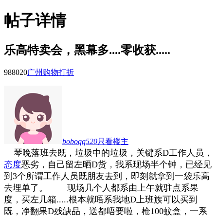
帖子详情
乐高特卖会，黑幕多....零收获.....
9880
20
广州购物打折
boboqq520
只看楼主
琴晚落班去既，垃圾中的垃圾，关键系D工作人员，
态度
恶劣，自己留左晒D货，我系现场半个钟，已经见
到3个所谓工作人员既朋友去到，即刻就拿到一袋乐高
去埋单了。
现场几个人都系由上午就驻点系果
度，买左几箱.....根本就唔系我地D上班族可以买到
既，净翻果D残缺品，送都唔要啦，枪100蚊盒，一系