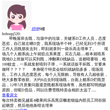
玥华
9楼
boboqq520:
琴晚落班去既，垃圾中的垃圾，关键系D工作人员，态度
恶劣，自己留左晒D货，我系现场半个钟，已经见到3个所谓
工作人员既朋友去到，即刻就拿到一袋乐高去埋单了。 现
场几个人都系由上午就驻点系果度，买左几箱.....根本就唔系
我地D上班族可以买到既，净翻果D残缺品，送都唔要啦，枪
100蚊盒，一系就发射唔到子弹，一系就话扳手坏既，甘要来
做咩？？？？ 本身呢个特卖会组织就缺陷多多，现场混
乱，工作人员态度恶劣，每个人无限购，导致有人几箱收获，
绝大多数零收获。大约6点去到现场既，台面上都系D烂既货
品，12年5月质量问题退货既都系现场有售，虽然都写明残缺
原因，但呢D货品，同以往费雪既特卖会相距太远了.....
查看原文
每次特卖都见越富4楼果间乐高黑店嗰老细揾内部员工同佢留
起啲货，然后他他条咁去埋单