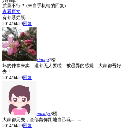
yeyeep:
质量不行？ (来自手机端的回复)
查看原文
有都系烂既.....
2014/04/29
回复
xiaoqu
7楼
坏的仲拿来卖，送都无人要啦，被愚弄的感觉，大家都吾好
去！
2014/04/29
回复
maxdyx
8楼
大家都无去，全部留俾距地自己玩.........
2014/04/29
回复