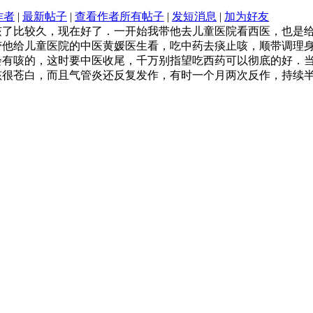
作者
|
最新帖子
|
查看作者所有帖子
|
发短消息
|
加为好友
咳了比较久，现在好了．一开始我带他去儿童医院看西医，也是
带他给儿童医院的中医黄媛医生看，吃中药去痰止咳，顺带调理
会有咳的，这时要中医收尾，千万别指望吃西药可以彻底的好．
孩很苍白，而且气管炎还反复发作，有时一个月两次反作，持续