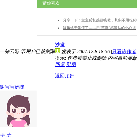
猜你喜欢
分享一下：宝宝反复感冒咳嗽，其实不用吃药
咳嗽终于消停了------用“芊嘉”感冒贴的小心得
沙发
一朵云彩
该用户已被删除
发表于 2007-12-8 18:56
|
只看该作者
提示:
作者被禁止或删除 内容自动屏蔽
回复
引用
返回顶部
谢宝宝妈咪
学 士