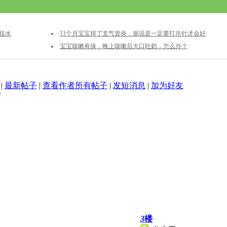
挂水
11个月宝宝得了支气管炎，据说是一定要打吊针才会好
宝宝咳嗽有痰，晚上咳嗽后大口吐奶，怎么办？
|
最新帖子
|
查看作者所有帖子
|
发短消息
|
加为好友
3
楼