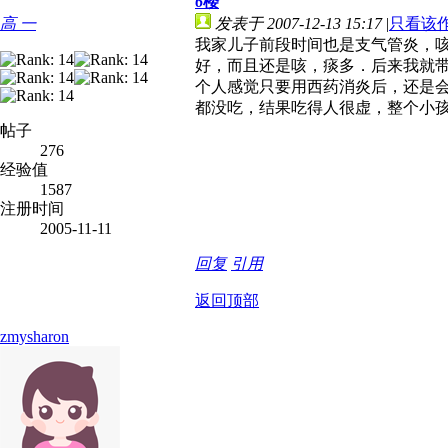
6
楼
高 一
发表于 2007-12-13 15:17
|
只看该
我家儿子前段时间也是支气管炎，
好，而且还是咳，痰多．后来我就
个人感觉只要用西药消炎后，还是
都没吃，结果吃得人很虚，整个小
帖子
276
经验值
1587
注册时间
2005-11-11
回复
引用
返回顶部
zmysharon