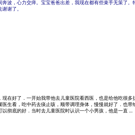
间奔波，心力交瘁。宝宝爸爸出差，我现在都有些束手无策了。
先谢谢了。
，现在好了．一开始我带他去儿童医院看西医，也是给他吃很多
媛医生看，吃中药去痰止咳，顺带调理身体，慢慢就好了．也带
以彻底的好．当时去儿童医院时认识一个小男孩，他是一直 ...