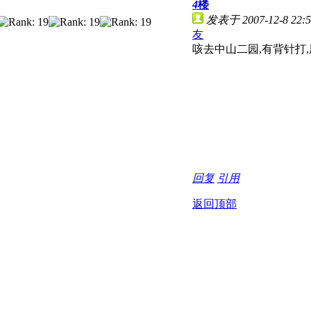
4
楼
发表于 2007-12-8 22:5
友
咳去中山二园,有背针打,
回复
引用
返回顶部