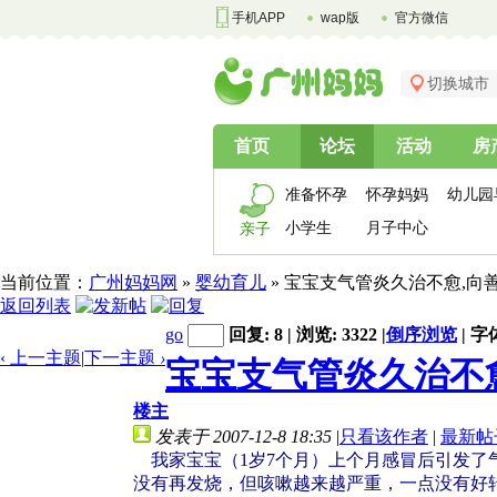
手机APP
wap版
官方微信
切换城市
首页
论坛
活动
房
准备怀孕
怀孕妈妈
幼儿园
小学生
月子中心
亲子
当前位置：
广州妈妈网
»
婴幼育儿
» 宝宝支气管炎久治不愈,向
返回列表
go
回复: 8 | 浏览: 3322
|
倒序浏览
|
字
‹ 上一主题
|
下一主题
›
宝宝支气管炎久治不
楼主
发表于 2007-12-8 18:35
|
只看该作者
|
最新帖
我家宝宝（1岁7个月）上个月感冒后引发了
没有再发烧，但咳嗽越来越严重，一点没有好