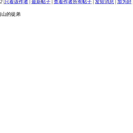
2
|
只看该作者
|
最新帖子
|
查看作者所有帖子
|
发短消息
|
加为好
南山的徒弟