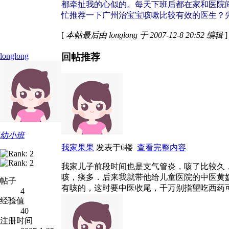
都牵扯我的心似的。每天下班后都在家和医院
忙推荐一下广州治宝宝咳嗽比较有效的医生？
[
本帖最后由 longlong 于 2007-12-8 20:52 编辑
]
回帖推荐
longlong
幼小班
我家果果
发表于6楼
查看完整内容
我家儿子前段时间也是支气管炎，咳了比较久
咳，痰多．后来我就带他给儿童医院的中医黄
帖子
有咳的，这时要中医收尾，千万别指望吃西药可
4
经验值
40
注册时间