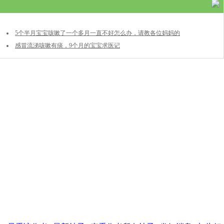
5个半月宝宝咳嗽了一个多月一直不好怎么办，请教各位妈妈的
经验。
感冒流涕咳嗽有痰，9个月的宝宝求医记