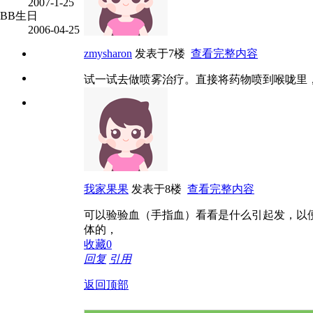
2007-1-25
BB生日
2006-04-25
zmysharon
发表于7楼
查看完整内容
试一试去做喷雾治疗。直接将药物喷到喉咙里
我家果果
发表于8楼
查看完整内容
可以验验血（手指血）看看是什么引起发，以
体的，
收藏
0
回复
引用
返回顶部