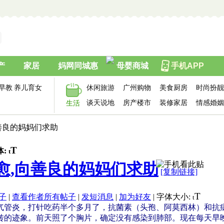
产
家居
妈网同城惠
母婴商城
手机APP
早教
养儿育女
休闲旅游
广州购物
美食厨房
时尚扮靓
谈天说地
房产楼市
装修家居
情感婚姻
生活
善良的妈妈们求助
T
体:
t
愈,向善良的妈妈们求助
[复制链接]
T
子
|
查看作者所有帖子
|
发短消息
|
加为好友
|
字体大小:
t
气管炎，打针吃药半个多月了，抗菌素（头孢、阿莫西林）和抗
转的迹象。前天照了个胸片，确定没有感染到肺部。现在每天早