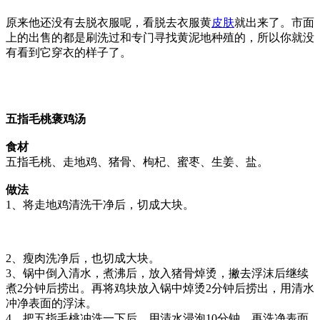
原来他还没有去脱衣服呢，看脱去衣服黄
皮肤
就出来了。市面
上的出售的都是刷洗过和专门寻找黄泥地种殖的，所以你就没
有看到它穿衣的样子了。
五指毛桃褒鸡汤
食材
五指毛桃、走地鸡、猪骨、枸杞、蜜枣、生姜、盐。
做法
1、将走地鸡清洗干净后，切成大块。
2、瘦肉洗净后，也切成大块。
3、锅中倒入清水，煮沸后，放入猪骨焯烫，撇去浮沫后继续
煮2分钟后捞出。再将鸡块放入锅中焯烫2分钟后捞出，用清水
冲净表面的浮沫。
4、把五指毛桃冲洗一下后，用清水浸泡10分钟，再洗净表面