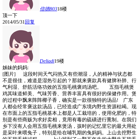
信德803
18楼
顶一下
2014/05/31
回复
Deliadi
19楼
姊妹的妈妈:
[图片] 这段时间天气闷热又有些潮湿，人的精神与状态都
不是很佳，难道是湿热引起的？那就来褒款具有健脾补肺、行
气利湿、舒筋活络功效的五指毛桃褒鸡汤吧。 五指毛桃煲
鸡其味道鲜美、气味芳香、营养丰富具有很好的保健作用。煲
的过程中飘来阵阵椰子香，确实是一款很独特的汤品! 广东
人都会经常褒这款汤品，已经造成广东境内野生资源枯竭。现
在市面上的五指毛桃基本上都是人工栽培的，使用化肥的，特
别是有些商贩为求好卖相，竟用有毒的硫磺进行熏制。在我们
乡下没有人会用五指毛桃来煲汤，孩时的记忆里它的最大用处
是采叶来喂兔子，特别是给在哺乳期的兔妈妈。上山去挖野生