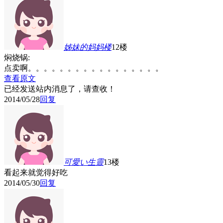
姊妹的妈妈
楼
12楼
焖烧锅:
点卖啊。。。。。。。。。。。。。。。。。
查看原文
已经发送站内消息了，请查收！
2014/05/28
回复
可愛い生靈
13楼
看起来就觉得好吃
2014/05/30
回复