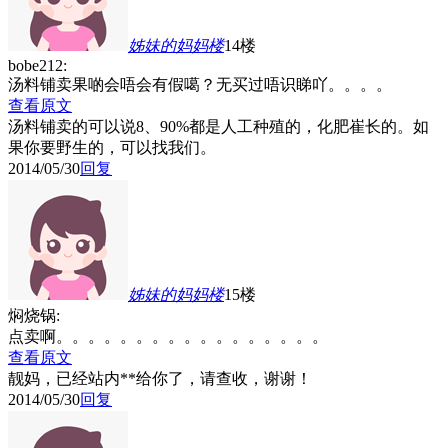
姊妹的妈妈
楼
14楼
bobe212:
汤料铺卖果啲会唔会有假噶？无买过唔识睇吖。。。。
查看原文
汤料铺卖的可以说8、90%都是人工种殖的，化肥崔长的。如
果你要野生的，可以找我们。
2014/05/30
回复
姊妹的妈妈
楼
15楼
焖烧锅:
点卖啊。。。。。。。。。。。。。。。。。
查看原文
靓妈，已经站内**给你了，请查收，谢谢！
2014/05/30
回复