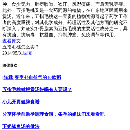
肿、食少无力、肺痨咳嗽、盗汗、风湿痹痛、产后无乳等症。
此外，五指毛桃又是一食药同源的植物，在广东地区民间用来
煲汤。近年来，五指毛桃这一宝贵的植物资源引起了药学工作
者的高度重视，对其化学成分、药理活性及其他方面的研究不
断深入，并证实补骨脂素为五指毛桃的主要活性成分之一，具
有抗菌、抗病毒、抗凝血、抑制肿瘤、免疫调节等作用。
查看原文
五指毛桃怎么卖？
2014/05/31
回复
猜你喜欢
[转载]春季补血益气的10款粥
五指毛桃树根煲汤好喝有人要吗？
小儿开胃健脾食谱
分享怀孕前助孕调理食谱，备孕的姐妹们来看看吧
下奶鲫鱼汤的做法