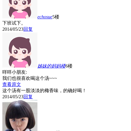
echosue
5楼
下班试下。
2014/05/23
回复
姊妹的妈妈
楼
6楼
咩咩小朋友:
我们也很喜欢喝这个汤~~~
查看原文
这个汤有一股淡淡的棷香味，的确好喝！
2014/05/23
回复