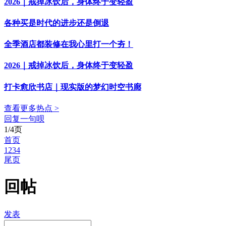
2026｜戒掉冰饮后，身体终于变轻盈
各种买是时代的进步还是倒退
全季酒店都装修在我心里打一个夯！
2026｜戒掉冰饮后，身体终于变轻盈
打卡愈欣书店｜现实版的梦幻时空书廊
查看更多热点 >
回复一句呗
1/4页
首页
1
2
3
4
尾页
回帖
发表