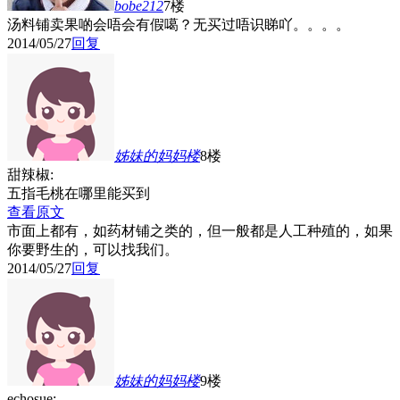
bobe212
7楼
汤料铺卖果啲会唔会有假噶？无买过唔识睇吖。。。。
2014/05/27
回复
姊妹的妈妈
楼
8楼
甜辣椒:
五指毛桃在哪里能买到
查看原文
市面上都有，如药材铺之类的，但一般都是人工种殖的，如果
你要野生的，可以找我们。
2014/05/27
回复
姊妹的妈妈
楼
9楼
echosue: