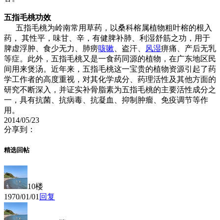
五指毛桃功效
五指毛桃为岭南常用草药，以桑科榕属植物粗叶榕的根入
药， 其性平，味甘、辛，有健脾补肺、利湿舒筋之功，用于
脾虚浮肿、食少无力
、肺痨
咳嗽
、盗汗、
风湿
痹痛、产后无乳
等症。此外，五指毛桃又是一食药同源的植物，在广东地区民
间用来煲汤。近年来，五指毛桃这一
宝贵的植物资源引起了药
学工作者的高度重视，对其化学成分、药理活性及其他方面的
研究不断深入，并证实补骨脂素为五指毛桃的主要活
性成分之
一，具有抗菌、抗病毒、抗凝血、抑制肿瘤、免疫调节等作
用。
2014/05/23
分享到：
精选回帖
10楼
1970/01/01
回复