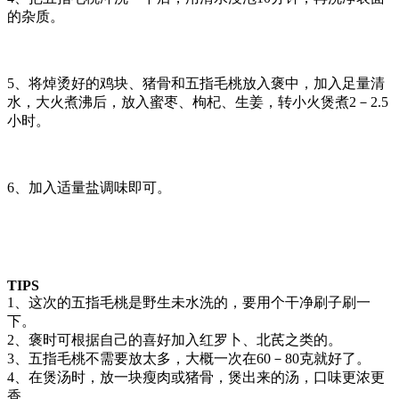
的杂质。
5、将焯烫好的鸡块、猪骨和五指毛桃放入褒中，加入足量清
水，大火煮沸后，放入蜜枣、枸杞、生姜，转小火煲煮2－2.5
小时。
6、加入适量盐调味即可。
T
IPS
1、这次的五指毛桃是野生未水洗的，要用个干净刷子刷一
下。
2、褒时可根据自己的喜好加入红罗卜、北芪之类的。
3、五指毛桃不需要放太多，大概一次在60－80克就好了。
4、在煲汤时，放一块瘦肉或猪骨，煲出来的汤，口味更浓更
香。