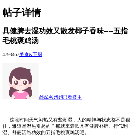
帖子详情
具健脾去湿功效又散发椰子香味----五指
毛桃褒鸡汤
47934
67
美食&下厨
姊妹的妈妈
只看楼主
这段时间天气闷热又有些潮湿，人的精神与状态都不是很
佳，难道是湿热引起的？那就来褒款具有健脾补肺、行气利
湿、舒筋活络功效的五指毛桃褒鸡汤吧。