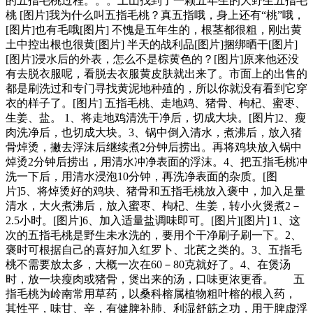
的五指毛桃过程。。。上山找到了一颗五年生的大野生五指毛
桃 [图片]我为什么叫五指毛桃？真五指哦，身上还有“桃”哦，
[图片]也有毛哦[图片] 不愧是五年生的，根茎都很粗，刚出黄
土中控出根也很黄[图片] 半天的战利品[图片]捆绑晒干[图片]
[图片]浸水后的外表，怎么不是棕黄色的？[图片]原来他还没
有去脱衣服呢，看脱去衣服黄皮肤就出来了。市面上的出售的
都是刷洗过和专门寻找黄泥地种殖的，所以你就没有看到它穿
衣的样子了。[图片] 五指毛桃、走地鸡、猪骨、枸杞、蜜枣、
生姜、盐。 1、将走地鸡清洗干净后，切成大块。[图片]2、瘦
肉洗净后，也切成大块。3、锅中倒入清水，煮沸后，放入猪
骨焯烫，撇去浮沫后继续煮2分钟后捞出。再将鸡块放入锅中
焯烫2分钟后捞出，用清水冲净表面的浮沫。4、把五指毛桃冲
洗一下后，用清水浸泡10分钟，再洗净表面的杂质。[图
片]5、将焯烫好的鸡块、猪骨和五指毛桃放入褒中，加入足量
清水，大火煮沸后，放入蜜枣、枸杞、生姜，转小火煲煮2－
2.5小时。[图片]6、加入适量盐调味即可。[图片][图片] 1、这
次的五指毛桃是野生未水洗的，要用个干净刷子刷一下。2、
褒时可根据自己的喜好加入红罗卜、北芪之类的。3、五指毛
桃不需要放太多，大概一次在60－80克就好了。4、在煲汤
时，放一块瘦肉或猪骨，煲出来的汤，口味更浓更香。 五
指毛桃为岭南常用草药，以桑科榕属植物粗叶榕的根入药，
其性平，味甘、辛，有健脾补肺、利湿舒筋之功，用于脾虚浮