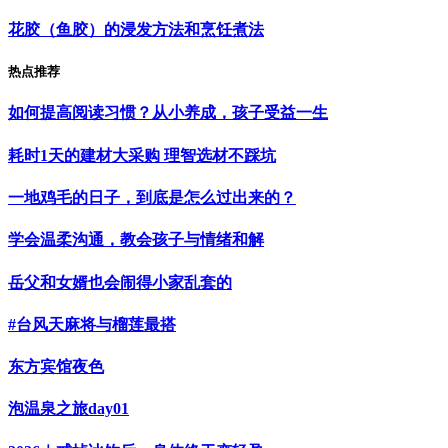
花胶（鱼胶）的浸发方法和烹饪煮法
热点推荐
如何提高阅读习惯？从小养成，孩子受益一生
耗时1天的建材大采购 理智选材不踩坑
一地鸡毛的日子，到底是怎么过出来的？
学会温柔沟通，教会孩子与情绪和解
岳父和女婿也会闹得小家乱套的
#台风天麻将与榴莲最搭
东方宾馆夜色
泡温泉之旅day01