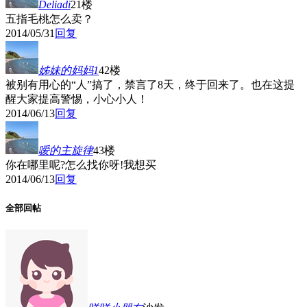
Deliadi
21楼
五指毛桃怎么卖？
2014/05/31
回复
姊妹的妈妈1
42楼
被别有用心的“人”搞了，禁言了8天，终于回来了。也在这提
醒大家提高警惕，小心小人！
2014/06/13
回复
嗳的主旋律
43楼
你在哪里呢?怎么找你呀!我想买
2014/06/13
回复
全部回帖