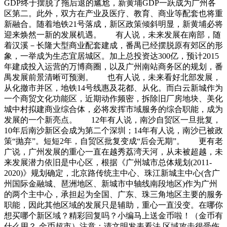
GDP终于摆脱了拖后退的尴尬，新黄埔GDP一跃成为广州各
区第二。此外，双方在产业及医疗、教育、商业等配套也将重
新融合。随着地铁21号落成，新区政策倾斜明显，新黄埔必将
迎来焕然一新的发展机遇。 有人说，未来发展在南部，随
着汉溪－长隆大型商业配套建成，番禺已经摆脱原有郊区的形
象，一举成为生态宜居城区。加上总投资达300亿，预计2015
年建成投入运营的万博商圈，以及广州南站商务区的规划，番
禺发展前景清晰可预测。 也有人说，未来看好北部发展，
从化撤市并区，地铁14号线惠及花都、从化。而白云新城作为
一个商贸文化功能区，近期动作频密，拆除旧厂房地块、美化
城中村拟建商业综合体，必将发挥市域服务的综合职能，成为
发展的一个新亮点。 12年有人说，南沙自贸区一旦批复，
10年后南沙新区会成为第二个深圳；14年有人说，南沙已被政
策“抛弃”。短短2年，自贸区批复变成“后会无期”。 更有老
广说，广州发展的重心一直在越秀荔湾天河，从未被超越，未
来发展潜力依旧是中心区，根据《广州城市总体规划(2011-
2020)》规划确定，北京路传统主中心、珠江新城主中心(含广
州国际金融城、琶洲地区、新城市中轴线南段地区)作为广州
的两个主中心，承担起为全国、广东、珠三角地区主要的服务
职能，因此其他区域的发展只是辅助，重心一直没变。在哪你
想买哪个新区域？精彩回复吗？小编马上送金币啦！（金币有
什么用？-金币超市）注意：请文明发表看法 区域攻击很受伤