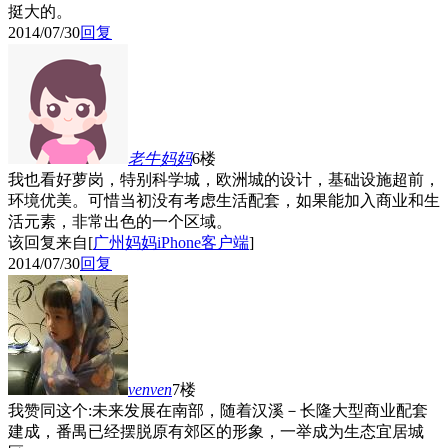
挺大的。
2014/07/30
回复
老牛妈妈
6楼
我也看好萝岗，特别科学城，欧洲城的设计，基础设施超前，
环境优美。可惜当初没有考虑生活配套，如果能加入商业和生
活元素，非常出色的一个区域。
该回复来自[
广州妈妈iPhone客户端
]
2014/07/30
回复
venven
7楼
我赞同这个:未来发展在南部，随着汉溪－长隆大型商业配套
建成，番禺已经摆脱原有郊区的形象，一举成为生态宜居城