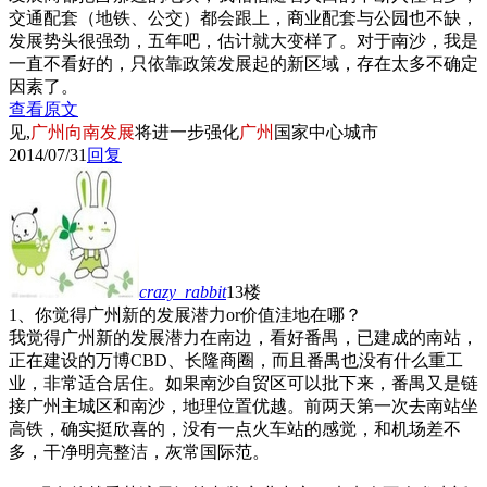
交通配套（地铁、公交）都会跟上，商业配套与公园也不缺，
发展势头很强劲，五年吧，估计就大变样了。对于南沙，我是
一直不看好的，只依靠政策发展起的新区域，存在太多不确定
因素了。
查看原文
见,
广州向南发展
将进一步强化
广州
国家中心城市
2014/07/31
回复
crazy_rabbit
13楼
1、你觉得广州新的发展潜力or价值洼地在哪？
我觉得广州新的发展潜力在南边，看好番禺，已建成的南站，
正在建设的万博CBD、长隆商圈，而且番禺也没有什么重工
业，非常适合居住。如果南沙自贸区可以批下来，番禺又是链
接广州主城区和南沙，地理位置优越。前两天第一次去南站坐
高铁，确实挺欣喜的，没有一点火车站的感觉，和机场差不
多，干净明亮整洁，灰常国际范。