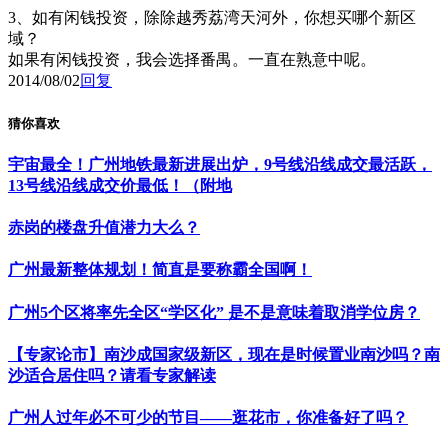
3、如有闲钱投资，除除越秀荔湾天河外，你想买哪个新区
域？
如果有闲钱投资，我会选择番禺。一直在熟意中呢。
2014/08/02
回复
猜你喜欢
宇宙最全！广州地铁最新进展出炉，9号线沿线成交最活跃，
13号线沿线成交价最低！（附地
赤岗的楼盘升值潜力大么？
广州最新整体规划！简直是要称霸全国啊！
广州5个区将率先全区“学区化” 是不是意味着取消学位房？
【专家论市】南沙成国家级新区，现在是时候置业南沙吗？南
沙适合居住吗？请看专家解读
广州人过年必不可少的节目——逛花市，你准备好了吗？