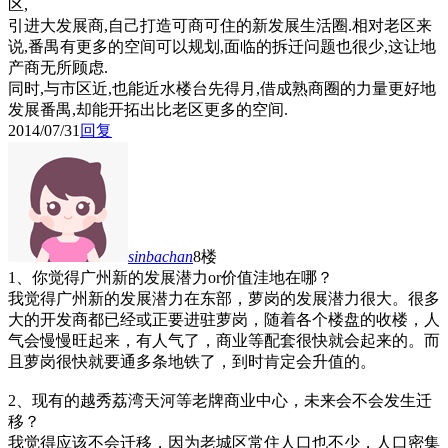
区,
引进大发展商,自己打造可商可住的新发展生活圈.相对老区来
说,番禺有更多的空间可以规划,面临的拆迁问题也很少,这让地
产商无所顾虑.
同时,与市区近,也能近水楼台先得月,借成熟商圈的力量更好地
发展番禺,却能开拓出比老区更多的空间.
2014/07/31
回复
sinbachan
8楼
1、你觉得广州新的发展潜力or价值洼地在哪？
我觉得广州新的发展潜力在东部，萝岗的发展潜力很大。很多
大的开发商都已经或正要进驻萝岗，随着各个楼盘的收楼，人
气会慢慢旺起来，有人气了，商业等配套很快就会起来的。而
且萝岗很快就要通多条地铁了，到时肯定会升值的。
2、现有的越秀荔湾天河等老牌商业中心，未来会不会发生迁
移？
我觉得应该不会迁移，因为老城区常住人口也不少，人口密集