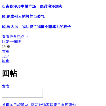
3. 夜晚漫步中轴广场，偶遇浪漫烟火
01.别拿别人的教养当傻气
02.长大后，我活成了我最不想成为的样子
查看更多热点 >
回复一句呗
1/4页
首页
1
2
3
4
尾页
回帖
发表
首页
冬日靓汤--虫草花鸡汤
家居
亲子点评
活动