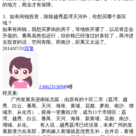
的地方，商业才有保障。
3、如有闲钱投资，除除越秀荔湾天河外，你想买哪个新区
域？
如果有闲钱，我想买萝岗的房子，等地铁开通了，以后肯定会
升值的。番禺虽然也还行，但价格已经涨过好多轮了，再冲进
去投资的话，空间有限。而南沙，距离又太远了。
2014/07/31
回复
13662313694
9楼
程灵素:
广州发展东进南拓北延，由原有的十区二市（荔湾、越
秀、白云、番禺、天河、海珠、黄埔、花都、萝岗、南沙、增
城市、从化市），摇身一变囊括2市，成为11个市辖区：荔
湾、越秀、白云、番禺、天河、海珠、新黄埔、花都、南沙、
增城、从化。 有人说，越秀荔湾已经没落，未来广州的发
展新潜力在东部，萝岗嫁入黄埔就是优势互补，合并后，黄埔