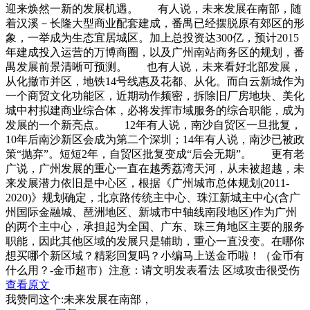
迎来焕然一新的发展机遇。 有人说，未来发展在南部，随
着汉溪－长隆大型商业配套建成，番禺已经摆脱原有郊区的形
象，一举成为生态宜居城区。加上总投资达300亿，预计2015
年建成投入运营的万博商圈，以及广州南站商务区的规划，番
禺发展前景清晰可预测。 也有人说，未来看好北部发展，
从化撤市并区，地铁14号线惠及花都、从化。而白云新城作为
一个商贸文化功能区，近期动作频密，拆除旧厂房地块、美化
城中村拟建商业综合体，必将发挥市域服务的综合职能，成为
发展的一个新亮点。 12年有人说，南沙自贸区一旦批复，
10年后南沙新区会成为第二个深圳；14年有人说，南沙已被政
策“抛弃”。短短2年，自贸区批复变成“后会无期”。 更有老
广说，广州发展的重心一直在越秀荔湾天河，从未被超越，未
来发展潜力依旧是中心区，根据《广州城市总体规划(2011-
2020)》规划确定，北京路传统主中心、珠江新城主中心(含广
州国际金融城、琶洲地区、新城市中轴线南段地区)作为广州
的两个主中心，承担起为全国、广东、珠三角地区主要的服务
职能，因此其他区域的发展只是辅助，重心一直没变。在哪你
想买哪个新区域？精彩回复吗？小编马上送金币啦！（金币有
什么用？-金币超市）注意：请文明发表看法 区域攻击很受伤
查看原文
我赞同这个:未来发展在南部，