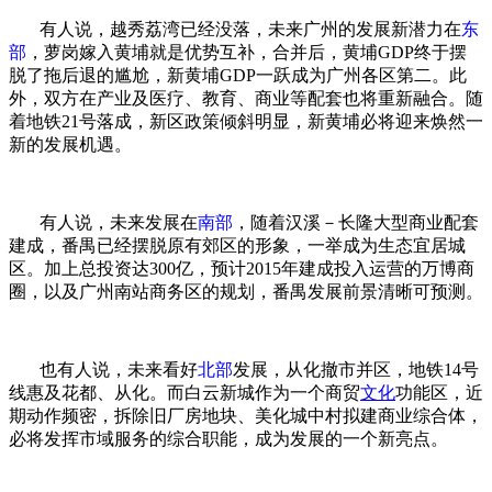
有人说，越秀荔湾已经没落，未来广州的发展新潜力在
东
部
，萝岗嫁入黄埔就是优势互补，合并后，黄埔GDP终于摆
脱了拖后退的尴尬，新黄埔GDP一跃成为广州各区第二。此
外，双方在产业及医疗、教育、商业等配套也将重新融合。随
着地铁21号落成，新区政策倾斜明显，新黄埔必将迎来焕然一
新的发展机遇。
有人说，未来发展在
南部
，随着汉溪－长隆大型商业配套
建成，番禺已经摆脱原有郊区的形象，一举成为生态宜居城
区。加上总投资达300亿，预计2015年建成投入运营的万博商
圈，以及广州南站商务区的规划，番禺发展前景清晰可预测。
也有人说，未来看好
北部
发展，从化撤市并区，地铁14号
线惠及花都、从化。而白云新城作为一个商贸
文化
功能区，近
期动作频密，拆除旧厂房地块、美化城中村拟建商业综合体，
必将发挥市域服务的综合职能，成为发展的一个新亮点。