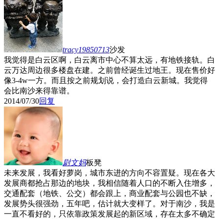
tracy19850713
沙发
我觉得是白云区啊，白云离市中心不算太远，有地铁接轨。白
云万达周边很多楼盘在建。之前曾经诞生过地王。现在售价好
像3-4w一方。而且按之前规划说，会打造白云新城。我觉得
会比南沙来得靠谱。
2014/07/30
回复
尉文妈
板凳
未来发展，我看好萝岗，城市东进的方向不容置疑。现在各大
发展商都抢占那边的地块，我相信随着人口的不断入住增多，
交通配套（地铁、公交）都会跟上，商业配套与公园也不缺，
发展势头很强劲，五年吧，估计就大变样了。对于南沙，我是
一直不看好的，只依靠政策发展起的新区域，存在太多不确定