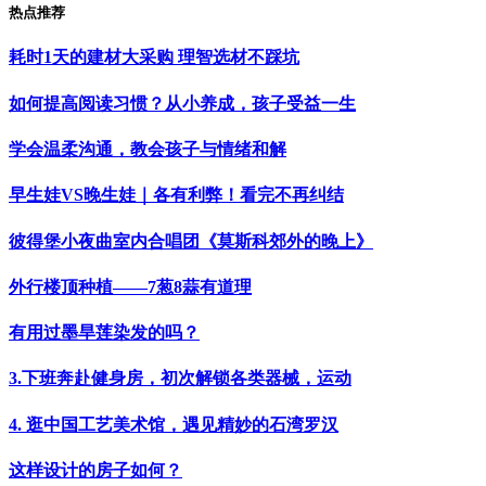
热点推荐
耗时1天的建材大采购 理智选材不踩坑
如何提高阅读习惯？从小养成，孩子受益一生
学会温柔沟通，教会孩子与情绪和解
早生娃VS晚生娃｜各有利弊！看完不再纠结
彼得堡小夜曲室内合唱团《莫斯科郊外的晚上》
外行楼顶种植——7葱8蒜有道理
有用过墨旱莲染发的吗？
3.下班奔赴健身房，初次解锁各类器械，运动
4. 逛中国工艺美术馆，遇见精妙的石湾罗汉
这样设计的房子如何？