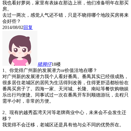
我也看好萝岗，家里有表妹在那边上班，他们准备明年在那买
房。
去过一两次，感觉人气还不错，只是不晓得哪个地段买房将来
会好些？
2014/08/02
回复
猪脚仔
18楼
1、你觉得广州新的发展潜力or价值洼地在哪？
对广州新的发展潜力我个人看好番禺。番禺其实已经很成熟，
很多居住老城区的居民为生活得到改善，住得更舒适都纷纷在
番禺买房子了。四海一家、天河城、长隆、南站等餐饮购物娱
乐出行均便捷。同事试过一次在番禺开车到顺德游玩，去程只
需半小时，非常的方便。
2、现有的越秀荔湾天河等老牌商业中心，未来会不会发生迁
移？
我觉得不会迁移，老城区还是具有他与众不同的优势所在。