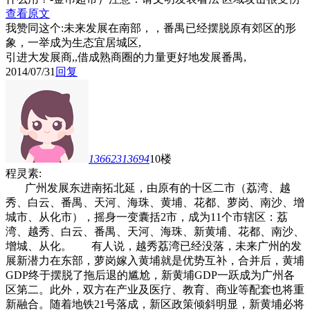
查看原文
我赞同这个:未来发展在南部，，番禺已经摆脱原有郊区的形
象，一举成为生态宜居城区,
引进大发展商,,借成熟商圈的力量更好地发展番禺,
2014/07/31
回复
13662313694
10楼
程灵素:
广州发展东进南拓北延，由原有的十区二市（荔湾、越
秀、白云、番禺、天河、海珠、黄埔、花都、萝岗、南沙、增
城市、从化市），摇身一变囊括2市，成为11个市辖区：荔
湾、越秀、白云、番禺、天河、海珠、新黄埔、花都、南沙、
增城、从化。 有人说，越秀荔湾已经没落，未来广州的发
展新潜力在东部，萝岗嫁入黄埔就是优势互补，合并后，黄埔
GDP终于摆脱了拖后退的尴尬，新黄埔GDP一跃成为广州各
区第二。此外，双方在产业及医疗、教育、商业等配套也将重
新融合。随着地铁21号落成，新区政策倾斜明显，新黄埔必将