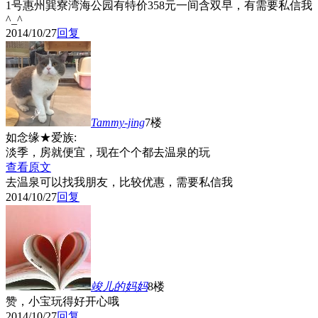
1号惠州巽寮湾海公园有特价358元一间含双早，有需要私信我
^_^
2014/10/27
回复
Tammy-jing
7楼
如念缘★爱族:
淡季，房就便宜，现在个个都去温泉的玩
查看原文
去温泉可以找我朋友，比较优惠，需要私信我
2014/10/27
回复
竣儿的妈妈
8楼
赞，小宝玩得好开心哦
2014/10/27
回复