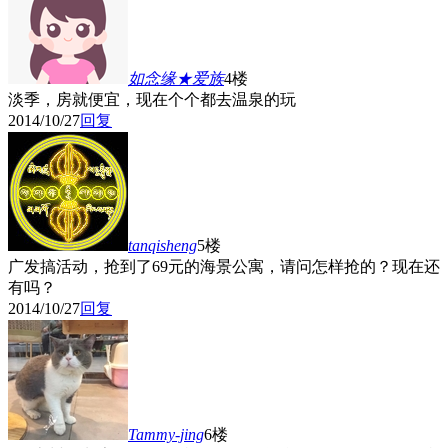
如念缘★爱族
4楼
淡季，房就便宜，现在个个都去温泉的玩
2014/10/27
回复
tanqisheng
5楼
广发搞活动，抢到了69元的海景公寓，请问怎样抢的？现在还
有吗？
2014/10/27
回复
Tammy-jing
6楼