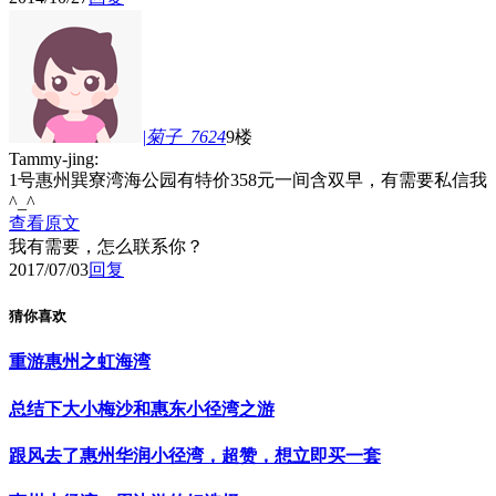
|菊子_7624
9楼
Tammy-jing:
1号惠州巽寮湾海公园有特价358元一间含双早，有需要私信我
^_^
查看原文
我有需要，怎么联系你？
2017/07/03
回复
猜你喜欢
重游惠州之虹海湾
总结下大小梅沙和惠东小径湾之游
跟风去了惠州华润小径湾，超赞，想立即买一套