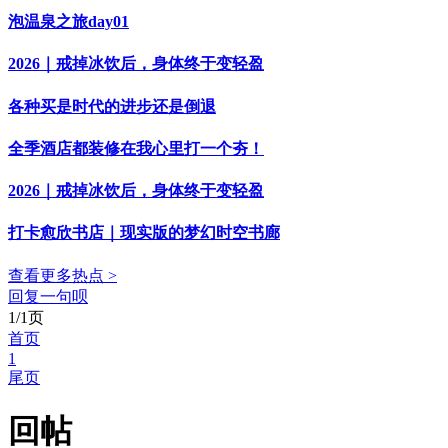
泡温泉之旅day01
2026｜戒掉冰饮后，身体终于变轻盈
各种买是时代的进步还是倒退
全季酒店都装修在我心里打一个夯！
2026｜戒掉冰饮后，身体终于变轻盈
打卡愈欣书店｜现实版的梦幻时空书廊
查看更多热点 >
回复一句呗
1/1页
首页
1
尾页
回帖