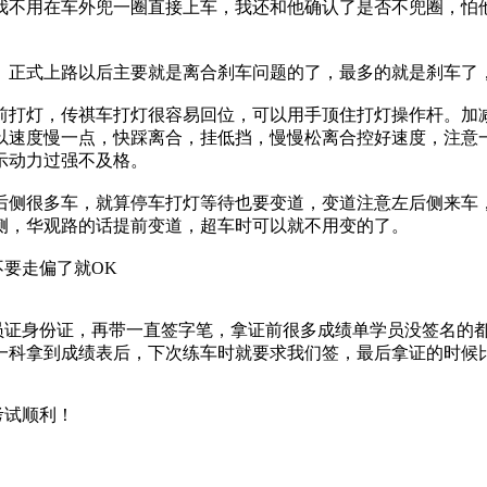
叫我不用在车外兜一圈直接上车，我还和他确认了是否不兜圈，
正式上路以后主要就是离合刹车问题的了，最多的就是刹车了
打灯，传祺车打灯很容易回位，可以用手顶住打灯操作杆。加减
以速度慢一点，快踩离合，挂低挡，慢慢松离合控好速度，注意
示动力过强不及格。
侧很多车，就算停车打灯等待也要变道，变道注意左后侧来车，
侧，华观路的话提前变道，超车时可以就不用变的了。
要走偏了就OK
身份证，再带一直签字笔，拿证前很多成绩单学员没签名的都
一科拿到成绩表后，下次练车时就要求我们签，最后拿证的时候
试顺利！