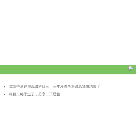
？
惊险中通过华观路科目三，三年漫漫考车路总算快结束了
科目二终于过了，分享一下经验