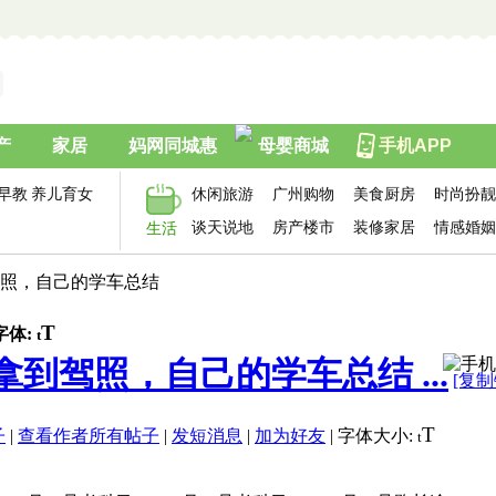
产
家居
妈网同城惠
母婴商城
手机APP
早教
养儿育女
休闲旅游
广州购物
美食厨房
时尚扮靓
谈天说地
房产楼市
装修家居
情感婚姻
生活
驾照，自己的学车总结
T
字体:
t
到驾照，自己的学车总结 ...
[复制
T
子
|
查看作者所有帖子
|
发短消息
|
加为好友
|
字体大小:
t