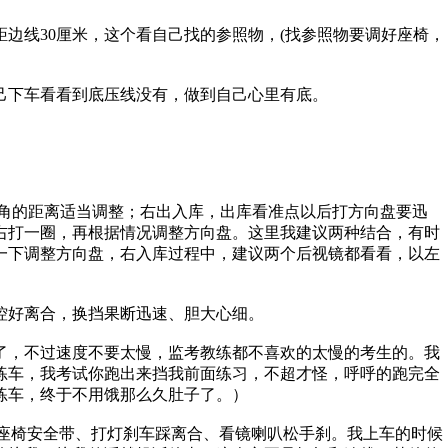
线30厘米，这个看自己找的参照物，(找参照物要调好座椅，
己下车看看到底压线没有，做到自己心里有底。
角的距离适当调整；右出入库，出库看准点以后打方向盘要迅
右打一圈，再根据情况调整方向盘。这里我建议两种结合，有时
一下调整方向盘，右入库过程中，建议两个后视镜都看看，以左
控好离合，换挡果断迅速、胆大心细。
，不过速度不要太慢，监考教练都不喜欢的太慢的考生的。我
练车，我考试你跑出来挡我前面练习，不超才怪，呼呼的跑完全
练车，终于不用饿那么久肚子了。）
整座椅安全带、打灯刹车踩离合、看镜喇叭松手刹。我上车的时候