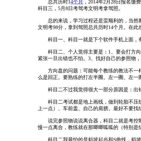
总共历时1
4个月
，2014年2月28日报名缴
科目三，5月8日考驾考文明考拿驾照。
总的来说，学习过程还是蛮顺利的，当然教练
文明考98分，拿到驾照总共历时14个月。在
科目一、科目一就是下个软件手机上面，有
科目二、个人觉得主要是：1、要会打方向盘
紧张一旦出错也不怕。3、找好自己的参照物，
方向盘的问题：可能每个教练的教法不一样
么是回正。要熟练的打左半圈、左一圈、左一
科目二不过我觉得很大一部分原因是：出错
科目二考试都是地上画线，做到轮胎不压线
上一点）、车前盖、自己的肩膀。最好不要找
说完参照物说说离合器，科目二就是考控制离
慢一点离合，教练就在那唧唧呱呱的（特别是
科目二我最怕的是斜坡起步和S曲线，斜坡