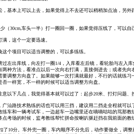
基本上可以上去，如果觉得上不去还可以稍稍加点油，另外距边
（30cm,车头一半）打一圈回一圈，如果觉得压线了，可以自
满，这个一定要迅速。
这个项目可以适当调整的，可以多练练。
左出库线，向左打一圈1/4，入库看左后镜，看轮胎与左入库
有两种方法，看准点以后一次向右打满，直接倒进去；或者先向
需要调整方向盘了。如果能够一次打满就最好，不行的话就练习
是否一样宽，不一样的时候可以适当调整方向盘。
以下几点，我觉得基本就可以过了：起步20米、打灯问题、
广汕路技术熟练的话也可以用三挡，建议用二挡走全程就可以了
的教练车和一辆考试车，一边超车一边嘴里还在嘀嘀咕咕的骂那教
终点考场的时候，监考教练帮忙拼命按喇叭驱赶挡在我前面的教
m扣了10分。车外兜一圈，车内顺序不分先后，动作要做全，调