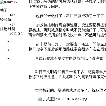
11点50，旁边的监考教练估计是肚子饿了，
正常操作就没问题。
帖子
147
起步20米做好了，科目三就成功了一半了。
经验值
737
加减挡控制好离合和速度、变道要记得提前
注册时间
容易挂。听到减挡指令时就不要加油门了，可
2011-5-1
离合稍微比抵挡的时候松快一点，不然可能提
超车提前打灯，一定要变一条道，即使左后
超车指令下完后的那段路经常会很多车在左后
直线行驶就不要动方向盘就可以了没注意不
科目三文明考和科目一差不多，记得带学员证
教练平时没注意，在此感谢我的黄教练每考完
暂时想到的、要说的就这么多了。祝各位考