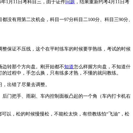
015年1月11日考科目三，由于证件
问题
，结果重新约考4月11日考
有用第二次机会，科目一97分科目二100分、科目三90分、
调整保证不压线，这个在平时练车的时候要学熟练，考试的时候
场边转那个方向盘。刚开始都不
知道
怎么样握方向盘，不知道什
打的过程中，手怎么换，只有练多才熟，不懂的就问教练。
习，出错了尽量去调整。
后门把手、雨刷、车内控制面板凸起的一个角（车内打卡机右
可以，松的时候慢慢松，不能松太快，有些教练怕“飞油”，松