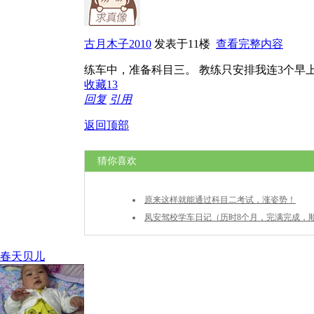
古月木子2010
发表于11楼
查看完整内容
练车中，准备科目三。 教练只安排我连3个早
收藏
13
回复
引用
返回顶部
猜你喜欢
原来这样就能通过科目二考试，涨姿势！
凤安驾校学车日记（历时8个月，完满完成，
春天贝儿