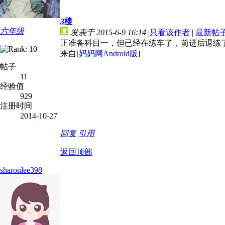
3
楼
六年级
发表于 2015-6-9 16:14
|
只看该作者
|
最新帖
正准备科目一，但已经在练车了，前进后退练
来自[
妈妈网Android版
]
帖子
11
经验值
929
注册时间
2014-10-27
回复
引用
返回顶部
sharonlee398