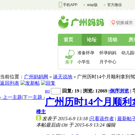
手机APP
wap版
官方微信
切换城市
首页
论坛
活动
房
准备怀孕
怀孕妈妈
幼儿园
小学生
月子中心
亲子
当前位置：
广州妈妈网
»
谈天说地
» 广州历时14个月顺利拿到
返回列表
go
回复: 19 | 浏览: 12069
|
倒序浏览
|
‹ 上一主题
|
下一主题
›
广州历时14个月顺利拿
楼主
发表于 2015-6-9 13:18
|
只看该作者
|
最新帖
本帖最后由 t3tt 于 2015-6-9 13:24 编辑