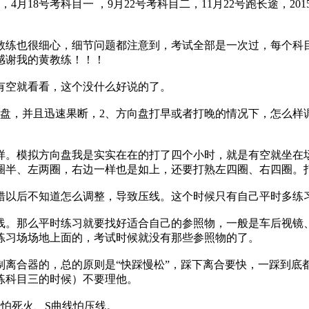
费，4月18号考科目一 ，9月22号考科目二，11月22号跑长途，2
也很细心，细节问题都注意到，考试全部是一次过，每个科目都没
此感谢我的黄教练！！！
空就看看，这个没什么好说的了。
，并且迅速果断，2、方向盘打早或者打晚的情况下，怎么样
。模拟方向盘我是实实在在的打了四个小时，就是有空就坐在
圈半、左两圈，右边一样也是如上，还要打熟左四圈、右四圈。
以后不知道怎么调整，导致压线。这个时候只有自己平时多练
。那么平时练习就要找好适合自己的参照物，一般是车后视镜、
练习场场地上面的，考试时候就没有那些参照物的了。
合器的，总的原则是“快踩慢松”，踩下离合要快，一踩到底都
练科目三的时候）不要理他。
怕死火、S曲线怕压线。