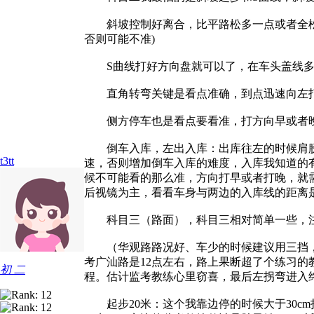
斜坡控制好离合，比平路松多一点或者全松，
否则可能不准)
S曲线打好方向盘就可以了，在车头盖线多少
直角转弯关键是看点准确，到点迅速向左打
侧方停车也是看点要看准，打方向早或者晚
倒车入库，左出入库：出库往左的时候肩膀过
t3tt
速，否则增加倒车入库的难度，入库我知道的
候不可能看的那么准，方向打早或者打晚，就
后视镜为主，看看车身与两边的入库线的距离
科目三（路面），科目三相对简单一些，注意
（华观路路况好、车少的时候建议用三挡，
考广汕路是12点左右，路上果断超了个练习
初 二
程。估计监考教练心里窃喜，最后左拐弯进入
起步20米：这个我靠边停的时候大于30c