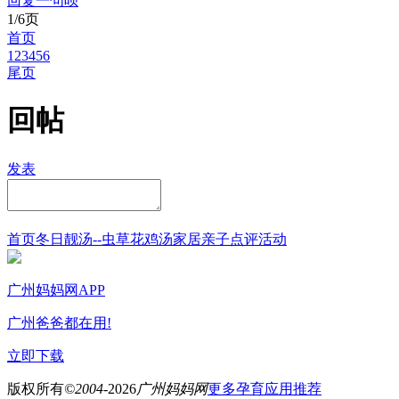
回复一句呗
1/6页
首页
1
2
3
4
5
6
尾页
回帖
发表
首页
冬日靓汤--虫草花鸡汤
家居
亲子点评
活动
广州妈妈网APP
广州爸爸都在用!
立即下载
版权所有
©2004-
2026
广州妈妈网
更多孕育应用推荐