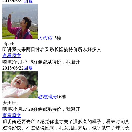
2015/06/22
回复
大玥玥
15楼
triplel:
听讲我去果两日甘岩又系长隆搞特价所以好多人
查看原文
嗯 呢个月27 28好像都系特价，我避开
2015/06/22
回复
红霞满天
16楼
大玥玥:
嗯 呢个月27 28好像都系特价，我避开
查看原文
玥玥妈还要去吖？感觉你也才去了没多久的样子，看来时间真
过得好快。不过话说回来，我女儿回来后，似乎就中了珠海长