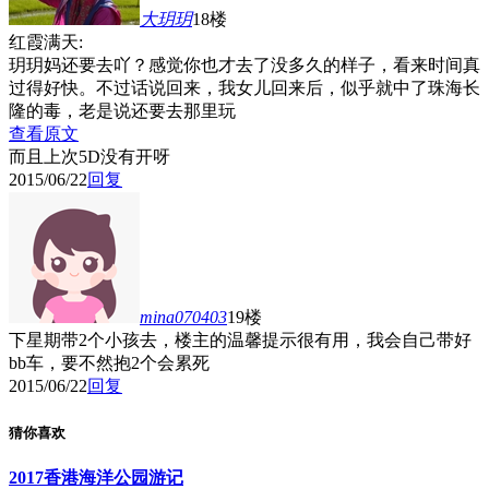
大玥玥
18楼
红霞满天:
玥玥妈还要去吖？感觉你也才去了没多久的样子，看来时间真
过得好快。不过话说回来，我女儿回来后，似乎就中了珠海长
隆的毒，老是说还要去那里玩
查看原文
而且上次5D没有开呀
2015/06/22
回复
mina070403
19楼
下星期带2个小孩去，楼主的温馨提示很有用，我会自己带好
bb车，要不然抱2个会累死
2015/06/22
回复
猜你喜欢
2017香港海洋公园游记