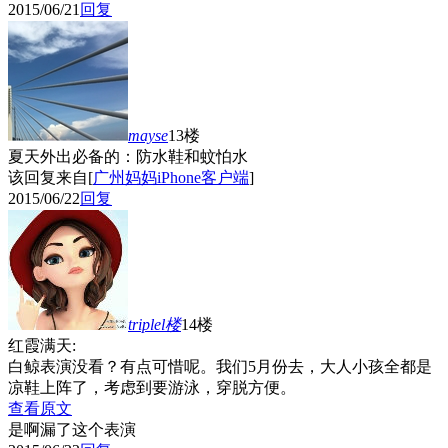
2015/06/21
回复
mayse
13楼
夏天外出必备的：防水鞋和蚊怕水
该回复来自[
广州妈妈iPhone客户端
]
2015/06/22
回复
triplel
楼
14楼
红霞满天:
白鲸表演没看？有点可惜呢。我们5月份去，大人小孩全都是
凉鞋上阵了，考虑到要游泳，穿脱方便。
查看原文
是啊漏了这个表演