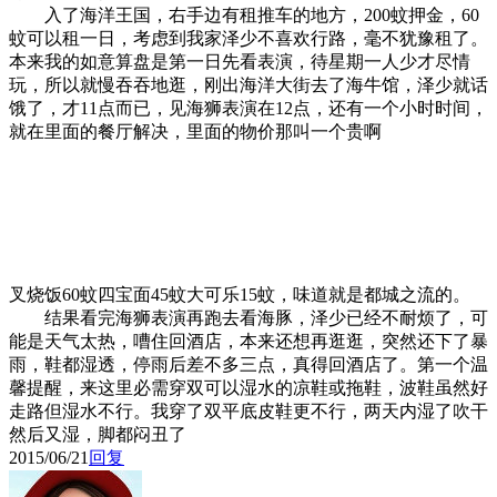
入了海洋王国，右手边有租推车的地方，200蚊押金，60
蚊可以租一日，考虑到我家泽少不喜欢行路，毫不犹豫租了。
本来我的如意算盘是第一日先看表演，待星期一人少才尽情
玩，所以就慢吞吞地逛，刚出海洋大街去了海牛馆，泽少就话
饿了，才11点而已，见海狮表演在12点，还有一个小时时间，
就在里面的餐厅解决，里面的物价那叫一个贵啊
叉烧饭60蚊四宝面45蚊大可乐15蚊，味道就是都城之流的。
结果看完海狮表演再跑去看海豚，泽少已经不耐烦了，可
能是天气太热，嘈住回酒店，本来还想再逛逛，突然还下了暴
雨，鞋都湿透，停雨后差不多三点，真得回酒店了。第一个温
馨提醒，来这里必需穿双可以湿水的凉鞋或拖鞋，波鞋虽然好
走路但湿水不行。我穿了双平底皮鞋更不行，两天内湿了吹干
然后又湿，脚都闷丑了
2015/06/21
回复