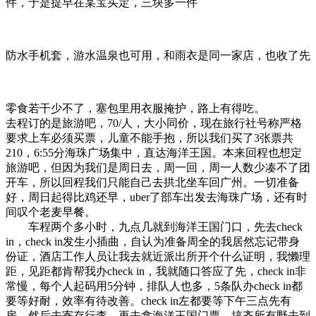
件，于是提早在某宝买定，三块多一件
防水手机套，游水温泉也可用，和雨衣是同一家店，也收了先
零食若干少不了，塞包里用衣服掩护，路上有得吃。
去程订的是旅游吧，70/人，大小同价，现在旅行社号称严格
要求上车必须买票，儿童不能手抱，所以我们买了3张票共
210，6:55分海珠广场集中，直达海洋王国。本来回程也想定
旅游吧，但因为我们是周日去，周一回，周一人数少凑不了团
开车，所以回程我们只能自己去拱北坐车回广州。一切准备
好，周日起得比鸡还早，uber了部车出发去海珠广场，还有时
间叹个老麦早餐。
车程两个多小时，九点几就到海洋王国门口，先去check
in，check in发生小插曲，自认为准备周全的我居然忘记带身
份证，酒店工作人员让我去就近派出所开个什么证明，我懒理
距，见距都肯帮我办check in，我就随口答应了先，check in非
常慢，每个人起码用5分钟，排队人也多，5条队办check in都
要等好耐，效率有待改善。check in左都要等下午三点先有
房，然后去寄存行李，再去拿海洋王国门票，搞齐所有野去到