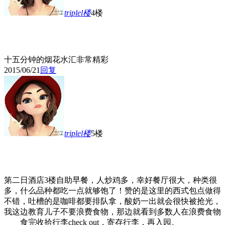
triplel
楼
4楼
十五分钟的烟花水汇非常精彩
2015/06/21
回复
triplel
楼
5楼
第二日酒店3楼自助早餐，人炒鸡多，幸好餐厅很大，种类很
多，什么品种都吃一点就够饱了！赞的是这里的西式包点做得
不错，吐槽的是咖啡都要排队拿，酸奶一出就会很快被抢光，
我这边教育儿子不要浪费食物，那边就看到多数人在浪费食物
食完收拾行李check out，寄存行李，再入园。