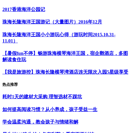
2017香港海洋公园记
珠海长隆海洋王国游记（大量图片）2016年12月
珠海长隆海洋王国小小游玩心得（游玩时间2015.10.31-
11.01）
【暑假fun不停】畅游珠海横琴海洋王国，宿企鹅酒店，多图
解读食住玩
【我是旅游控】珠海长隆横琴湾酒店连无限次入园5星级享受
热点推荐
耗时1天的建材大采购 理智选材不踩坑
如何提高阅读习惯？从小养成，孩子受益一生
学会温柔沟通，教会孩子与情绪和解