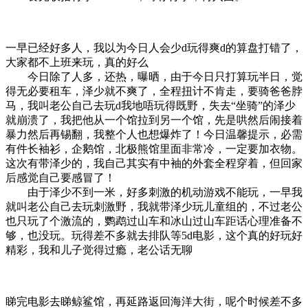
一早已经好多人，我以为今日人会少d玩得爽d的算盘打错了，
大家都不上班来玩，真的好么
今日除了人多，还热，曝晒，由于今日只打算玩半日，觉
得无必要租车，泽少就不爽了，全程扭计不肯走，要骑爸爸脖
马，我叫老公自己去玩d我地唔玩得既野，失去“坐骑”的泽少
就崩溃了，我把他从一个馆拉到另一个馆，先是哄然后闹接着
暴力然后再锡翻，我整个人也想爆炸了！今日温馨提示，必需
有件长袖衫，企鹅馆，北极熊馆里面非常冷，一定要加衣物。
这次有带泽少的，我自己其实有中袖的外套全程穿着，但回家
后感觉自己要感冒了！
由于泽少不到一米，好多刺激的机动游戏不能玩，一早我
就叫老公自己去玩刺激野，我就带泽少玩儿童组的，不过老公
也只玩了个激流的，鹦鹉过山车和冰山过山车距话心理准备不
够，也没玩。玩得差不多就去排队等5d电影，这个真的好玩好
精彩，我和儿子觉得过瘾，老公话无聊
睇完电影去睇鲸鲨馆，再延路返回海洋大街，呢个时候差不多