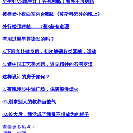
早生娃VS晚生娃｜各有利弊！看完不再纠结
彼得堡小夜曲室内合唱团《莫斯科郊外的晚上》
外行楼顶种植——7葱8蒜有道理
有用过墨旱莲染发的吗？
3.下班奔赴健身房，初次解锁各类器械，运动
4. 逛中国工艺美术馆，遇见精妙的石湾罗汉
这样设计的房子如何？
3. 夜晚漫步中轴广场，偶遇浪漫烟火
01.别拿别人的教养当傻气
02.长大后，我活成了我最不想成为的样子
查看更多热点 >