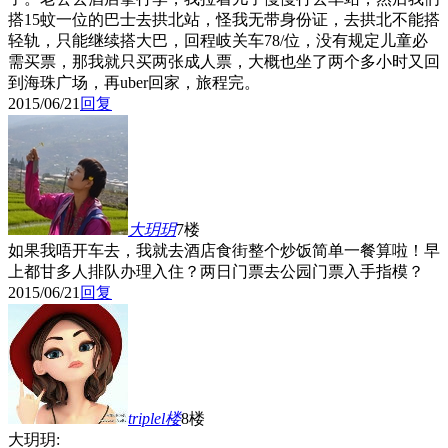
搭15蚊一位的巴士去拱北站，怪我无带身份证，去拱北不能搭
轻轨，只能继续搭大巴，回程岐关车78/位，没有规定儿童必
需买票，那我就只买两张成人票，大概也坐了两个多小时又回
到海珠广场，再uber回家，旅程完。
2015/06/21
回复
大玥玥
7楼
如果我唔开车去，我就去酒店食街整个炒饭简单一餐算啦！早
上都甘多人排队办理入住？两日门票去公园门票入手指模？
2015/06/21
回复
triplel
楼
8楼
大玥玥: