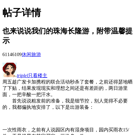
帖子详情
也来说说我们的珠海长隆游，附带温馨提
示
61146
109
休闲旅游
triplel
只看楼主
周五趁广发卡加携程的联合活动秒杀了套餐，之前还得瑟地晒
了下贴，结果发现现实和理想之间还是有差距的，两日游里
面，一把辛酸一把汗水。
首先说说粗发前的准备，我是细节控，别人觉得不必要
的，我都偏执地安排了，以下是出游装备：
一次性雨衣，之前有人说园区内有湿身项目，园内买雨衣15/