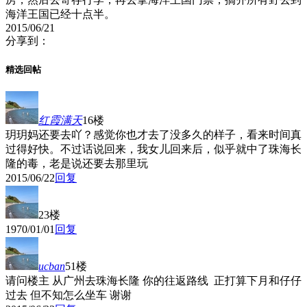
海洋王国已经十点半。
2015/06/21
分享到：
精选回帖
红霞满天
16楼
玥玥妈还要去吖？感觉你也才去了没多久的样子，看来时间真
过得好快。不过话说回来，我女儿回来后，似乎就中了珠海长
隆的毒，老是说还要去那里玩
2015/06/22
回复
23楼
1970/01/01
回复
ucban
51楼
请问楼主 从广州去珠海长隆 你的往返路线 正打算下月和仔仔
过去 但不知怎么坐车 谢谢