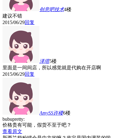
创意吧技术
4楼
建议不错
2015/06/29
回复
泽塔
5楼
里面是一间间店，所以感觉就是代购在开店啊
2015/06/29
回复
AmySS许
楼
6楼
bubupretty:
价格贵有可能，假货不至于吧？
查看原文
新西兰奶粉罐会是中文的嘛？肯定是国内灌装的啦