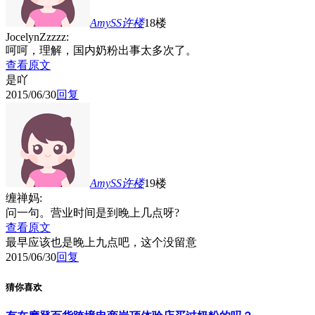
AmySS许
楼
18楼
JocelynZzzzz:
呵呵，理解，国内奶粉出事太多次了。
查看原文
是吖
2015/06/30
回复
AmySS许
楼
19楼
缠禅妈:
问一句。营业时间是到晚上几点呀?
查看原文
最早应该也是晚上九点吧，这个没留意
2015/06/30
回复
猜你喜欢