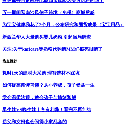
有在摩登百货跨境电商岗顶体验店买过奶粉的吗？
五一期间逛南沙风信子跨境（免税）商城后感
为宝宝健康我花了2个月，公布研究和囤货成果（宝宝用品）
新西兰华人大量购买婴儿奶粉,引起当局调查
关注:关于karicare等奶粉代购请MM们擦亮眼睛了
热点推荐
耗时1天的建材大采购 理智选材不踩坑
如何提高阅读习惯？从小养成，孩子受益一生
学会温柔沟通，教会孩子与情绪和解
早生娃VS晚生娃｜各有利弊！看完不再纠结
岳父和女婿也会闹得小家乱套的