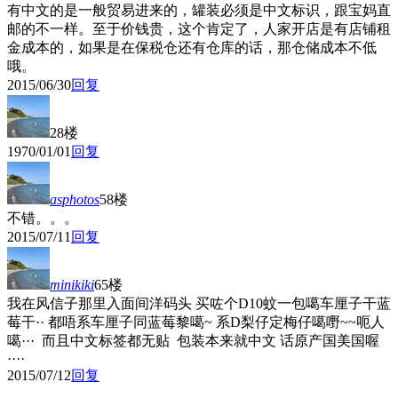
有中文的是一般贸易进来的，罐装必须是中文标识，跟宝妈直
邮的不一样。至于价钱贵，这个肯定了，人家开店是有店铺租
金成本的，如果是在保税仓还有仓库的话，那仓储成本不低
哦。
2015/06/30
回复
28楼
1970/01/01
回复
asphotos
58楼
不错。。。
2015/07/11
回复
minikiki
65楼
我在风信子那里入面间洋码头 买咗个D10蚊一包噶车厘子干蓝
莓干·· 都唔系车厘子同蓝莓黎噶~ 系D梨仔定梅仔噶嘢~~呃人
噶··· 而且中文标签都无贴 包装本来就中文 话原产国美国喔
····
2015/07/12
回复