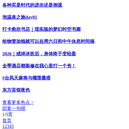
各种买是时代的进步还是倒退
泡温泉之旅day01
打卡愈欣书店｜现实版的梦幻时空书廊
给物管加钱就可以在周六日和中午休息时间搞
2026｜戒掉冰饮后，身体终于变轻盈
全季酒店都装修在我心里打一个夯！
#台风天麻将与榴莲最搭
东方宾馆夜色
查看更多热点 >
回复一句呗
1/5页
首页
1
2
3
4
5