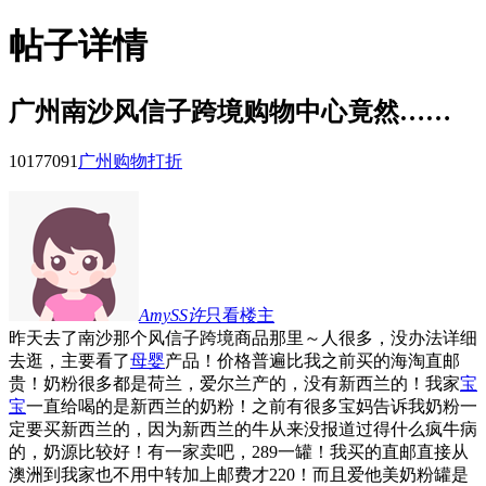
帖子详情
广州南沙风信子跨境购物中心竟然……
101770
91
广州购物打折
AmySS许
只看楼主
昨天去了南沙那个风信子跨境商品那里～人很多，没办法详细
去逛，主要看了
母婴
产品！价格普遍比我之前买的海淘直邮
贵！奶粉很多都是荷兰，爱尔兰产的，没有新西兰的！我家
宝
宝
一直给喝的是新西兰的奶粉！之前有很多宝妈告诉我奶粉一
定要买新西兰的，因为新西兰的牛从来没报道过得什么疯牛病
的，奶源比较好！有一家卖吧，289一罐！我买的直邮直接从
澳洲到我家也不用中转加上邮费才220！而且爱他美奶粉罐是