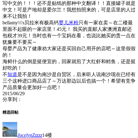
写中文的！！！还不是贴纸的那种中文翻译！！直接罐子就是
中文！可是产地却是爱尔兰！我想拍照来的，可是店里的人过
来不让我拍！
bellamy\\\'s贝拉米有极高钙
婴儿米粉
只有一家在卖～在二楼最
里面不起眼的一家店里！45元！ 我买的直邮人家澳洲直邮还
包税才39元！当时也有一个宝妈在看，也说比她买的贵一点在
犹豫要不要买～
母婴产品为了健康劝大家还是买回自己用开的店吧～这里假假
的！
海鲜什么的倒是挺便宜的，回家就煎了大红虾和鳕鱼，还是挺
好吃的！
不
知道
是不是因为南沙是自贸区，后来听人说南沙现在已经有
三个这种进口商品店了～万达那边以后也搞一个！希望有竞争
产品质量会更加好一点吧！
2015/06/29
分享到：
精选回帖
JocelynZzzzz
14楼