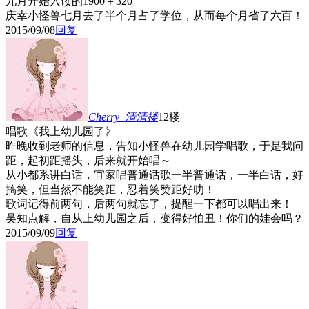
九月开始入读的1900＋320
庆幸小怪兽七月去了半个月占了学位，从而每个月省了六百！
2015/09/08
回复
Cherry_清清
楼
12楼
唱歌《我上幼儿园了》
昨晚收到老师的信息，告知小怪兽在幼儿园学唱歌，于是我问
距，起初距摇头，后来就开始唱～
从小都系讲白话，宜家唱普通话歌一半普通话，一半白话，好
搞笑，但当然不能笑距，忍着笑赞距好叻！
歌词记得前两句，后两句就忘了，提醒一下都可以唱出来！
吴知点解，自从上幼儿园之后，变得好怕丑！你们的娃会吗？
2015/09/09
回复