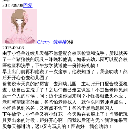
2015/09/08
回复
Cherry_清清
楼
9楼
2015-09-08
由于小怪兽连续几天都不愿意配合校医检查和洗手，所以就买
了一个猪猪侠的玩具～昨晚和他说，如果去幼儿园可以配合校
医检查和洗手，下午放学就送他一份神秘礼物！
早上出门前再和他说了一次这事，他说知道了，我会叻叻！然
后开开心心去幼儿园了！
爸爸说今天真的好厉害，去到幼儿园，主动张开口配合校医检
查，还自己去洗手了！之后仲自己走去课室！不过当老师见到
距一个人的时候，问：边个送你回来啊？小怪兽就低头不应，
老师就望课室外面，爸爸怕老师找人，就伸头同老师点点头，
小怪兽见到爸爸，又有点不舍了！爸爸于是急急脚闪人！
下午放学，小怪兽又有小红花，今天贴在衣服上了！当我把玩
具罗出来的时候，距好开心啊，问我以后还有无？我话如果宝
贝每天都咁叻，迟D又有玩具的！距说好，我会叻叻！