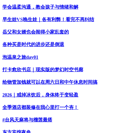
学会温柔沟通，教会孩子与情绪和解
早生娃VS晚生娃｜各有利弊！看完不再纠结
岳父和女婿也会闹得小家乱套的
各种买是时代的进步还是倒退
泡温泉之旅day01
打卡愈欣书店｜现实版的梦幻时空书廊
给物管加钱就可以在周六日和中午休息时间搞
2026｜戒掉冰饮后，身体终于变轻盈
全季酒店都装修在我心里打一个夯！
#台风天麻将与榴莲最搭
东方宾馆夜色