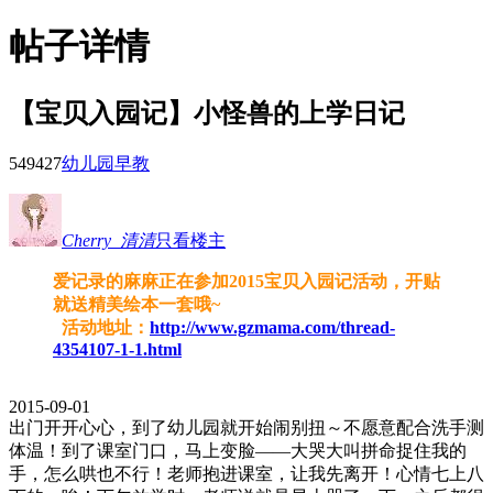
帖子详情
【宝贝入园记】小怪兽的上学日记
5494
27
幼儿园早教
Cherry_清清
只看楼主
爱记录的麻麻正在参加2015宝贝入园记活动，开贴
就送精美绘本一套哦~
活动地址：
http://www.gzmama.com/thread-
4354107-1-1.html
2015-09-01
出门开开心心，到了幼儿园就开始闹别扭～不愿意配合洗手测
体温！到了课室门口，马上变脸——大哭大叫拼命捉住我的
手，怎么哄也不行！老师抱进课室，让我先离开！心情七上八