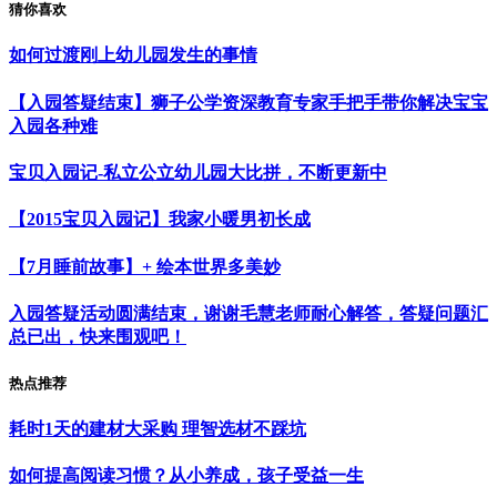
猜你喜欢
如何过渡刚上幼儿园发生的事情
【入园答疑结束】狮子公学资深教育专家手把手带你解决宝宝
入园各种难
宝贝入园记-私立公立幼儿园大比拼，不断更新中
【2015宝贝入园记】我家小暖男初长成
【7月睡前故事】+ 绘本世界多美妙
入园答疑活动圆满结束，谢谢毛慧老师耐心解答，答疑问题汇
总已出，快来围观吧！
热点推荐
耗时1天的建材大采购 理智选材不踩坑
如何提高阅读习惯？从小养成，孩子受益一生