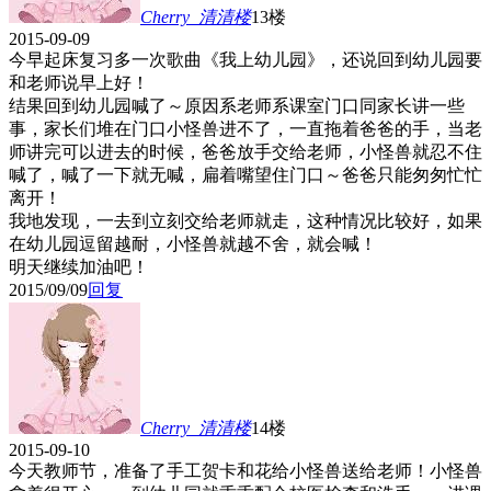
Cherry_清清
楼
13楼
2015-09-09
今早起床复习多一次歌曲《我上幼儿园》，还说回到幼儿园要
和老师说早上好！
结果回到幼儿园喊了～原因系老师系课室门口同家长讲一些
事，家长们堆在门口小怪兽进不了，一直拖着爸爸的手，当老
师讲完可以进去的时候，爸爸放手交给老师，小怪兽就忍不住
喊了，喊了一下就无喊，扁着嘴望住门口～爸爸只能匆匆忙忙
离开！
我地发现，一去到立刻交给老师就走，这种情况比较好，如果
在幼儿园逗留越耐，小怪兽就越不舍，就会喊！
明天继续加油吧！
2015/09/09
回复
Cherry_清清
楼
14楼
2015-09-10
今天教师节，准备了手工贺卡和花给小怪兽送给老师！小怪兽