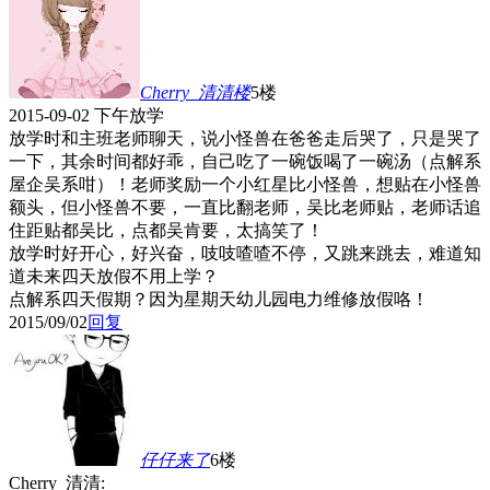
Cherry_清清
楼
5楼
2015-09-02 下午放学
放学时和主班老师聊天，说小怪兽在爸爸走后哭了，只是哭了
一下，其余时间都好乖，自己吃了一碗饭喝了一碗汤（点解系
屋企吴系咁）！老师奖励一个小红星比小怪兽，想贴在小怪兽
额头，但小怪兽不要，一直比翻老师，吴比老师贴，老师话追
住距贴都吴比，点都吴肯要，太搞笑了！
放学时好开心，好兴奋，吱吱喳喳不停，又跳来跳去，难道知
道未来四天放假不用上学？
点解系四天假期？因为星期天幼儿园电力维修放假咯！
2015/09/02
回复
仔仔来了
6楼
Cherry_清清: