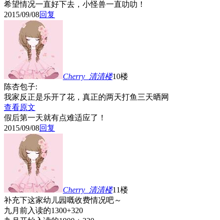
希望情况一直好下去，小怪兽一直叻叻！
2015/09/08
回复
Cherry_清清
楼
10楼
陈杏包子:
我家反正是乐开了花，真正的两天打鱼三天晒网
查看原文
假后第一天就有点难适应了！
2015/09/08
回复
Cherry_清清
楼
11楼
补充下这家幼儿园嘅收费情况吧～
九月前入读的1300+320