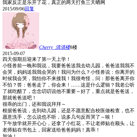
我家反正是乐开了花，真正的两天打鱼三天晒网
2015/09/06
回复
Cherry_清清
楼
8楼
2015-09-07
四天假期后迎来了第一天上学！
小怪兽前一晚和我说，我要爸爸送我去幼儿园，爸爸送我我不
会哭，妈妈送我我会哭的！我问为什么？小怪兽说：你离开的
时候我会哭，我怕你不来接我！我很奇怪，问：那爸爸离开你
不怕？答：爸爸走了，你会来！……这是什么逻辑？我老公听
了就吃醋了，念念叨叨说他不重要～好了，重点就是爸爸送，
那就爸爸送吧！
很乖的出门，还和我说拜拜～
根据爸爸说，去到幼儿园，还是不愿意配合校医做检查，也不
愿意洗手，怎么说也不听，说多几句反而哭了～唉！
下午放学就开开心心，还拿了小红花，不让老师贴在额头，让
老师贴在书包上，回家送给爸爸妈妈！真乖！
加油！