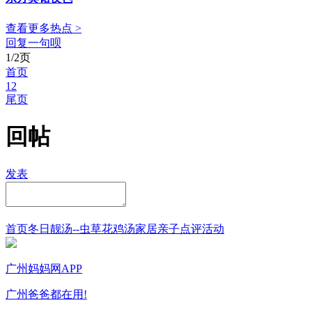
查看更多热点 >
回复一句呗
1/2页
首页
1
2
尾页
回帖
发表
首页
冬日靓汤--虫草花鸡汤
家居
亲子点评
活动
广州妈妈网APP
广州爸爸都在用!