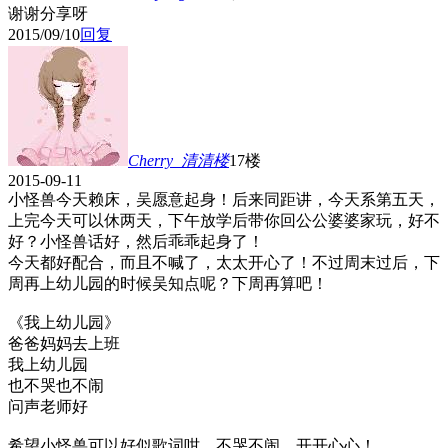
谢谢分享呀
2015/09/10
回复
Cherry_清清
楼
17楼
2015-09-11
小怪兽今天赖床，吴愿意起身！后来同距讲，今天系第五天，
上完今天可以休两天，下午放学后带你回公公婆婆家玩，好不
好？小怪兽话好，然后乖乖起身了！
今天都好配合，而且不喊了，太太开心了！不过周末过后，下
周再上幼儿园的时候吴知点呢？下周再算吧！
《我上幼儿园》
爸爸妈妈去上班
我上幼儿园
也不哭也不闹
问声老师好
希望小怪兽可以好似歌词咁，不哭不闹，开开心心！