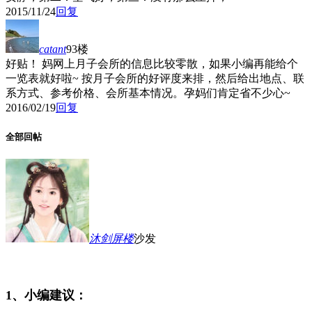
2015/11/24
回复
catant
93楼
好贴！ 妈网上月子会所的信息比较零散，如果小编再能给个
一览表就好啦~ 按月子会所的好评度来排，然后给出地点、联
系方式、参考价格、会所基本情况。孕妈们肯定省不少心~
2016/02/19
回复
全部回帖
沐剑屏
楼
沙发
1、小编建议：