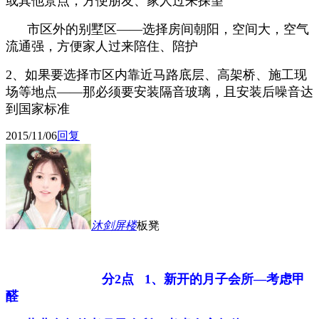
或其他景点，方便朋友、家人过来探望
市区外的别墅区——选择房间朝阳，空间大，空气
流通强，方便家人过来陪住、陪护
2、如果要选择市区内靠近马路底层、高架桥、施工现
场等地点——那必须要安装隔音玻璃，且安装后噪音达
到国家标准
2015/11/06
回复
沐剑屏
楼
板凳
分2点 1、新开的月子会所—考虑甲
醛