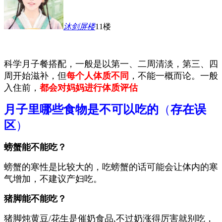
沐剑屏
楼
11楼
科学月子餐搭配，一般是以第一、二周清淡，第三、四
周开始滋补，但
每个人体质不同
，不能一概而论。一般
入住前，
都会对妈妈进行体质评估
月子里哪些食物是不可以吃的
（
存在误
区
）
螃蟹能不能吃？
螃蟹的寒性是比较大的，
吃螃蟹的话可能会让体内的寒
气增加
，不建议产妇吃
。
猪脚能不能吃？
猪脚
炖黄豆
/
花生是催奶
食品,
不过
奶涨得厉害就别吃，