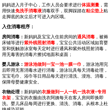
妈妈进入月子中心，工作人员会要求进行
体温测量
，需
用快速
免洗手消毒液
消毒双手，双脚踩踏在
粘尘垫上
粘
走脚底的灰尘后才可进入内区哦。
入住
消毒程序：
房间消毒：
新妈妈及宝宝入住前房间的
通风消毒
，被褥
床铺等进行
紫外线照射消毒
，宝宝公共活动区域如育婴
室和抚触游泳室每天定时进行通风和紫外线照射消毒，
用无毒害的消毒片擦拭地面和桌面；
婴儿游泳：
游泳池做到一宝一池一膜一巾
，游泳池用完
后即用无害消毒水进行消毒，游泳玩具每天消毒处理，
宝宝毛巾、浴巾等日用品每天进行清洗、浸泡、消毒，
保障母婴健康安全。
衣物处理：
新妈妈的
衣服做到一人一机一洗衣液+专用
衣架
，宝宝的衣服由洗衣阿姨每天在客人房间即换即
洗。婴儿床品每周进行更换、清洗、消毒。从根本上杜
绝感染可能。