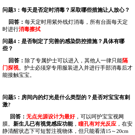
问题
3：
每天
是否
定时
消毒？采取哪些措施让人放心？
回答：
每天定时用紫外线灯消毒，
所有台面每天定
时进行
消毒擦拭
问题
4：
是否
制定了完善的感染防控措施
？具体有哪
些？
回答：
除了专属护士可以进入，其他人一律只能
隔
门探视
。护士必须穿专用服装进入并进行手部消毒后才
能接触宝宝。
问题
5：
房间
内的灯光是什么类型的？是否对宝宝有刺
激
?
回答：
无点光源设计
为最好
，可以呵护宝宝视网
膜。
新生儿已有视觉感应功能
，
瞳孔有对光反应
，在安
静清醒状态下可短暂注视物体，但只能看清15～20cm