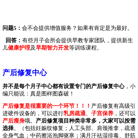
问题5：
会不会提供
增值服务
？如果有肯定是为最好。
回答：
有些月子会所会提供
早教专家团队，提供新生
儿
健康护理
及
早期智力开发
等训练课程。
产后修复中心
并不是每个月子中心都有设置专门的产后修复中心
，小
编只能说：真是图样图森破！
产后修复是很重要的一个环节！！
！
产后修复有高级引
进硬件设备的，可以进行
乳房疏通
、
子宫保养
，还可以
产后瘦身
哦。
产后修复项目种类非常多，大家可以按需
选择
。（包括妊娠纹修复；人工头部、肩颈推拿，疏通
全身气血；中药擦浴泡脚驱寒；满月汗祛湿排毒、舒筋