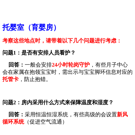
托婴室（育婴房）
考察这些地点时，请带着以下几个问题进行考虑：
问题1：
是否有安排人员看护？
回答：
一般会安排
24小时轮岗守护
，有些月子中心
会在
家属在抱领宝宝时
，
需出示与宝宝脚环信息对应的
托管卡
，防止抱错。
问题
2：
房内
采用什么方式来
保障温度和湿度
？
回答：
采用
恒温恒湿系统
，有些高级的会设置
新风
循环系统
（促进空气流通）