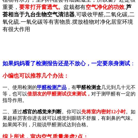
重要，
要常打开窗透气。
盆栽都有
空气净化的功效
.
芦
荟相当于九台生物空气清洁器
,可吸收甲醛,二氧化碳,二
氧化硫.一氧化碳等有害物质.摆放植物对净化居室环境
有很大作用
如果妈妈看了检测报告还是不放心，一定要亲身测试
：
小编也可以推荐几个办法：
一、使用检测的
甲醛检测产品
，有
甲醛检测盒
几元到几十元不
等，
也可以
借朋友的甲醛测试仪来测试，
对于测甲醛有一定的
指导作用。
二、通过
感官的感觉来判断
。你可以
先将室内密封12小时
。如
果超标厉害你进去就可以感觉到眼睛不舒服，有刺鼻的气味。
如果闻不到，只能说甲醛测试达到合格。
综上所述，室内空气质量考虑2点：