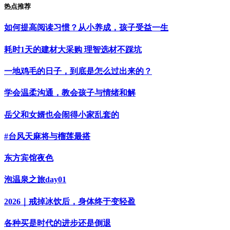
热点推荐
如何提高阅读习惯？从小养成，孩子受益一生
耗时1天的建材大采购 理智选材不踩坑
一地鸡毛的日子，到底是怎么过出来的？
学会温柔沟通，教会孩子与情绪和解
岳父和女婿也会闹得小家乱套的
#台风天麻将与榴莲最搭
东方宾馆夜色
泡温泉之旅day01
2026｜戒掉冰饮后，身体终于变轻盈
各种买是时代的进步还是倒退