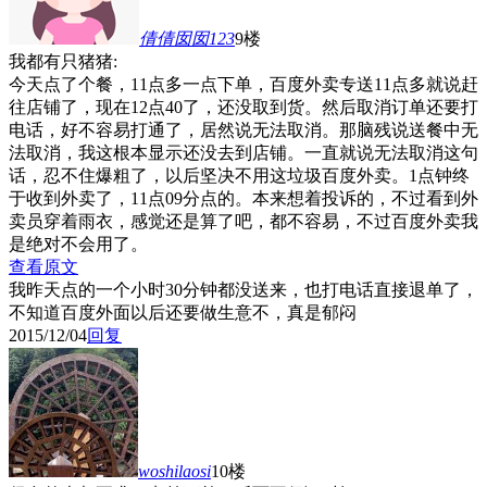
倩倩囡囡123
9楼
我都有只猪猪:
今天点了个餐，11点多一点下单，百度外卖专送11点多就说赶
往店铺了，现在12点40了，还没取到货。然后取消订单还要打
电话，好不容易打通了，居然说无法取消。那脑残说送餐中无
法取消，我这根本显示还没去到店铺。一直就说无法取消这句
话，忍不住爆粗了，以后坚决不用这垃圾百度外卖。1点钟终
于收到外卖了，11点09分点的。本来想着投诉的，不过看到外
卖员穿着雨衣，感觉还是算了吧，都不容易，不过百度外卖我
是绝对不会用了。
查看原文
我昨天点的一个小时30分钟都没送来，也打电话直接退单了，
不知道百度外面以后还要做生意不，真是郁闷
2015/12/04
回复
woshilaosi
10楼