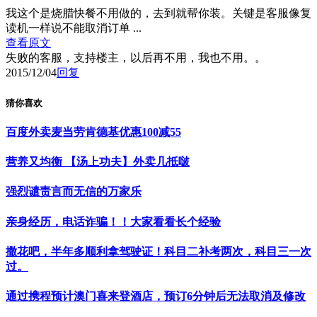
我这个是烧腊快餐不用做的，去到就帮你装。关键是客服像复
读机一样说不能取消订单 ...
查看原文
失败的客服，支持楼主，以后再不用，我也不用。。
2015/12/04
回复
猜你喜欢
百度外卖麦当劳肯德基优惠100减55
营养又均衡 【汤上功夫】外卖几抵啵
强烈谴责言而无信的万家乐
亲身经历，电话诈骗！！大家看看长个经验
撒花吧，半年多顺利拿驾驶证！科目二补考两次，科目三一次
过。
通过携程预计澳门喜来登酒店，预订6分钟后无法取消及修改