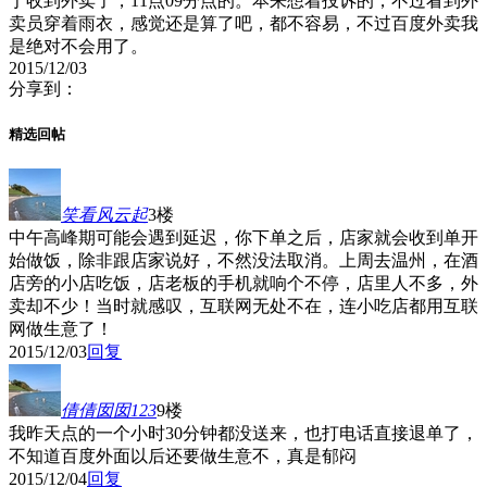
于收到外卖了，11点09分点的。本来想着投诉的，不过看到外
卖员穿着雨衣，感觉还是算了吧，都不容易，不过百度外卖我
是绝对不会用了。
2015/12/03
分享到：
精选回帖
笑看风云起
3楼
中午高峰期可能会遇到延迟，你下单之后，店家就会收到单开
始做饭，除非跟店家说好，不然没法取消。上周去温州，在酒
店旁的小店吃饭，店老板的手机就响个不停，店里人不多，外
卖却不少！当时就感叹，互联网无处不在，连小吃店都用互联
网做生意了！
2015/12/03
回复
倩倩囡囡123
9楼
我昨天点的一个小时30分钟都没送来，也打电话直接退单了，
不知道百度外面以后还要做生意不，真是郁闷
2015/12/04
回复