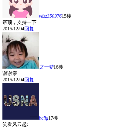
vdzz350976
15楼
帮顶，支持一下
2015/12/04
回复
文一菲
16楼
谢谢亲
2015/12/04
回复
bclig
17楼
笑看风云起: