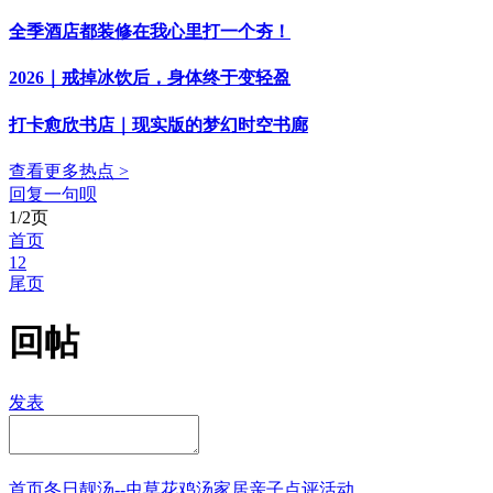
全季酒店都装修在我心里打一个夯！
2026｜戒掉冰饮后，身体终于变轻盈
打卡愈欣书店｜现实版的梦幻时空书廊
查看更多热点 >
回复一句呗
1/2页
首页
1
2
尾页
回帖
发表
首页
冬日靓汤--虫草花鸡汤
家居
亲子点评
活动