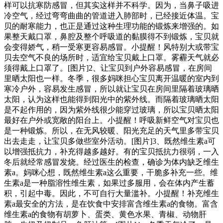
样可以抗寒防感冒，但其实这样并不科学。因为，当鼻子吸进
冷空气，经过弯弯曲曲的管道进入肺部时，已经接近体温。宝
贝的耐寒能力，也正是通过这种生理功能的锻炼来增强的。如
果整天戴口罩，鼻腔及整个呼吸道的黏膜得不到锻炼，宝贝就
会变得娇气，稍一受寒更容易感冒。小提醒！风特别大或带宝
贝去空气不良的场所时，适宜给宝贝戴上口罩。雾霾天气就必
须得戴上口罩了。[图片]2、让宝贝到户外容易感冒，在房间
里晒太阳也一样。冬季，很多妈咪担心宝贝离开温暖的室内到
寒冷户外，容易发生感冒，所以就让宝贝在房间里隔着玻璃晒
太阳，认为这样也能得到阳光中的紫外线。而隔着玻璃晒太阳
是不起作用的，因为紫外线很少能穿过玻璃，所以宝贝晒太阳
最好在户外或宽敞的阳台上。小提醒！呼吸新鲜空气对宝贝也
是一种锻炼。所以，在无风较暖、阳光充足的天气里多带宝贝
出去走走，让宝贝多做些室外活动。[图片]3、既然维生素a可
以增强抵抗力，补充得越多越好。有的宝贝抵抗力很弱，一入
冬后就经常感冒发烧。经过医生的检查，确诊为体内缺乏维生
素a。妈咪心想，既然维生素a这么重要，干脆多补充一些。维
生素a是一种脂溶性维生素，如果过多服用，会在体内产生蓄
积，引起中毒。因此，不可自行大量滥补。小提醒！补充维生
素a最安全的方法，是在饮食中安排富含维生素a的食物。富含
维生素a的食物有胡萝卜、蛋类、黄色水果、青椒、动物肝