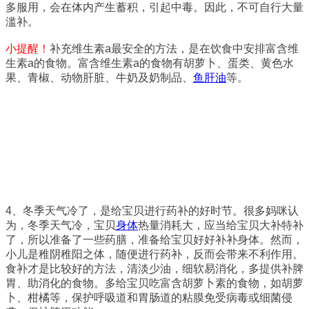
多服用，会在体内产生蓄积，引起中毒。因此，不可自行大量
滥补。
小提醒！
补充维生素a最安全的方法，是在饮食中安排富含维
生素a的食物。富含维生素a的食物有胡萝卜、蛋类、黄色水
果、青椒、动物肝脏、牛奶及奶制品、
鱼肝油
等。
4、冬季天气冷了，是给宝贝进行药补的好时节。很多妈咪认
为，冬季天气冷，宝贝
身体
热量消耗大，应当给宝贝大补特补
了，所以准备了一些药膳，准备给宝贝好好补补身体。然而，
小儿是稚阴稚阳之体，随便进行药补，反而会带来不利作用。
食补才是比较好的方法，清淡少油，细软易消化，多提供补脾
胃、助消化的食物。多给宝贝吃富含胡萝卜素的食物，如胡萝
卜、柑橘等，保护呼吸道和胃肠道的粘膜免受病毒或细菌侵