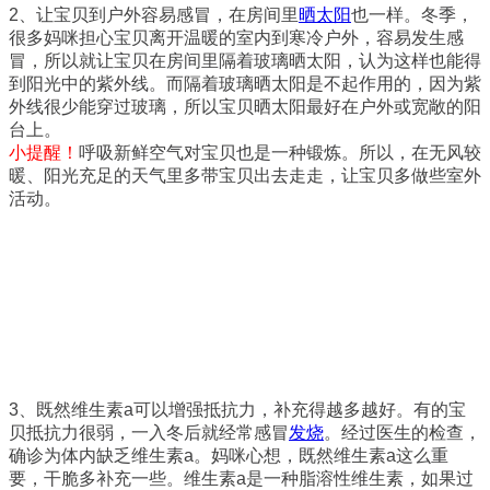
2、让宝贝到户外容易感冒，在房间里
晒太阳
也一样。冬季，
很多妈咪担心宝贝离开温暖的室内到寒冷户外，容易发生感
冒，所以就让宝贝在房间里隔着玻璃晒太阳，认为这样也能得
到阳光中的紫外线。而隔着玻璃晒太阳是不起作用的，因为紫
外线很少能穿过玻璃，所以宝贝晒太阳最好在户外或宽敞的阳
台上。
小提醒！
呼吸新鲜空气对宝贝也是一种锻炼。所以，在无风较
暖、阳光充足的天气里多带宝贝出去走走，让宝贝多做些室外
活动。
3、既然维生素a可以增强抵抗力，补充得越多越好。有的宝
贝抵抗力很弱，一入冬后就经常感冒
发烧
。经过医生的检查，
确诊为体内缺乏维生素a。妈咪心想，既然维生素a这么重
要，干脆多补充一些。维生素a是一种脂溶性维生素，如果过