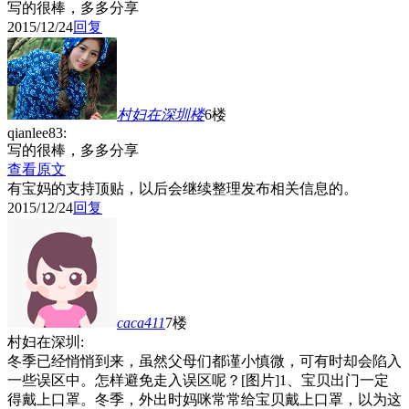
写的很棒，多多分享
2015/12/24
回复
村妇在深圳
楼
6楼
qianlee83:
写的很棒，多多分享
查看原文
有宝妈的支持顶贴，以后会继续整理发布相关信息的。
2015/12/24
回复
caca411
7楼
村妇在深圳:
冬季已经悄悄到来，虽然父母们都谨小慎微，可有时却会陷入
一些误区中。怎样避免走入误区呢？[图片]1、宝贝出门一定
得戴上口罩。冬季，外出时妈咪常常给宝贝戴上口罩，以为这