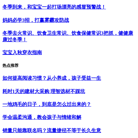
冬季到来，和宝宝一起打场漂亮的感冒预警战！
妈妈必学3招，打赢雾霾攻防战
冬季去火常识、饮食卫生常识、饮食保健常识3把抓，健健康
康过冬季！
宝宝入秋穿衣指南
热点推荐
如何提高阅读习惯？从小养成，孩子受益一生
耗时1天的建材大采购 理智选材不踩坑
一地鸡毛的日子，到底是怎么过出来的？
学会温柔沟通，教会孩子与情绪和解
销量只能靠联名吗？流量捷径不等于长久生意