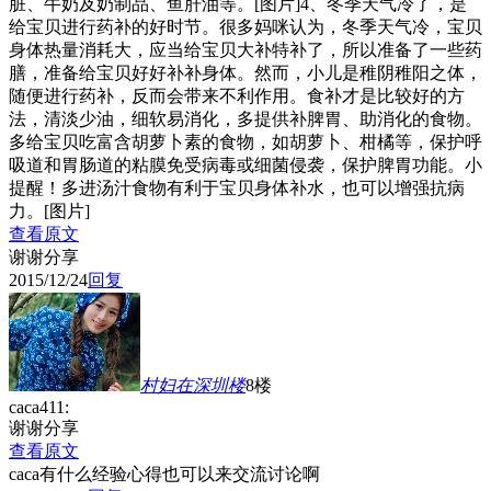
脏、牛奶及奶制品、鱼肝油等。[图片]4、冬季天气冷了，是
给宝贝进行药补的好时节。很多妈咪认为，冬季天气冷，宝贝
身体热量消耗大，应当给宝贝大补特补了，所以准备了一些药
膳，准备给宝贝好好补补身体。然而，小儿是稚阴稚阳之体，
随便进行药补，反而会带来不利作用。食补才是比较好的方
法，清淡少油，细软易消化，多提供补脾胃、助消化的食物。
多给宝贝吃富含胡萝卜素的食物，如胡萝卜、柑橘等，保护呼
吸道和胃肠道的粘膜免受病毒或细菌侵袭，保护脾胃功能。小
提醒！多进汤汁食物有利于宝贝身体补水，也可以增强抗病
力。[图片]
查看原文
谢谢分享
2015/12/24
回复
村妇在深圳
楼
8楼
caca411:
谢谢分享
查看原文
caca有什么经验心得也可以来交流讨论啊