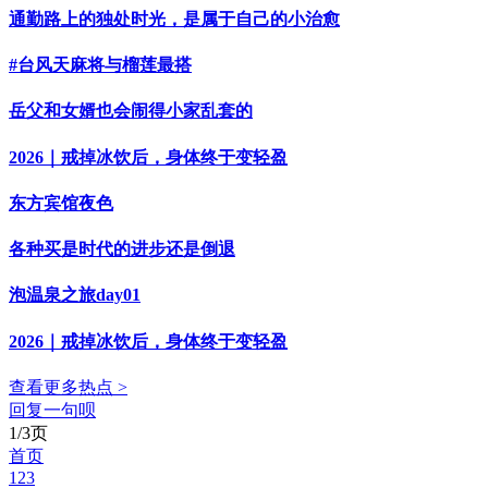
通勤路上的独处时光，是属于自己的小治愈
#台风天麻将与榴莲最搭
岳父和女婿也会闹得小家乱套的
2026｜戒掉冰饮后，身体终于变轻盈
东方宾馆夜色
各种买是时代的进步还是倒退
泡温泉之旅day01
2026｜戒掉冰饮后，身体终于变轻盈
查看更多热点 >
回复一句呗
1/3页
首页
1
2
3