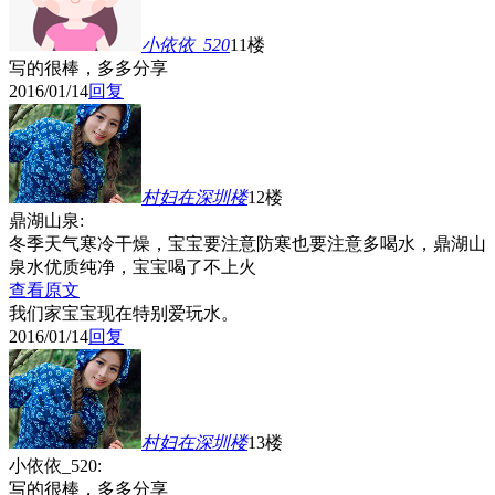
小依依_520
11楼
写的很棒，多多分享
2016/01/14
回复
村妇在深圳
楼
12楼
鼎湖山泉:
冬季天气寒冷干燥，宝宝要注意防寒也要注意多喝水，鼎湖山
泉水优质纯净，宝宝喝了不上火
查看原文
我们家宝宝现在特别爱玩水。
2016/01/14
回复
村妇在深圳
楼
13楼
小依依_520:
写的很棒，多多分享