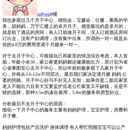
jallywu
8楼
我也参观过几个月子中心，禧悦会，宝媛会，仕馨，番禺的华
美，甜妈妈，万宁汇楼上的卓月月子。感觉最坑的是卓月的，
就是租了酒店的房间，有人订就做月子间，没人订就酒店房间
订出去，没有产妇调理，没有集中出来，所谓的一对一就是从
你的4.8万的费用里请个月嫂来一对一。
对于去月子中心，可根据自己和家里的情况综合考虑，本人首
胎，年龄小余30，家公家婆妈妈都还健康能出力，原计划为省
心省事图安心去月子中心，所以年前积极参观了几家月子中
心，价格从3.6-12w不同层次。最后我们家决定请月嫂 妈妈 公
婆的照顾。月子中心好与不好见人见智，如果你是二胎且家里
老人不能出力且有大宝要监护且老公忙家里又不缺钱，去是不
错的选择，那种3-5w的凑合着用，5-8w的服务和房型好点。
分析最后不去月子中心的原因：
细化一下月子中心的服务主要有妈妈护理，宝宝护理，房费和
月子餐。
妈妈护理包括产后洗护 身体调理 有人帮忙照顾宝宝可以让产