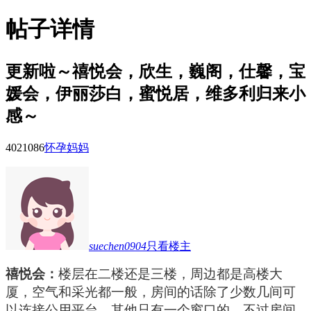
帖子详情
更新啦～禧悦会，欣生，巍阁，仕馨，宝
媛会，伊丽莎白，蜜悦居，维多利归来小
感～
40210
86
怀孕妈妈
suechen0904
只看楼主
禧悦会：
楼层在二楼还是三楼，周边都是高楼大
厦，空气和采光都一般，房间的话除了少数几间可
以连接公用平台，其他只有一个窗口的。不过房间