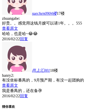
suechen0904
楼
17楼
zhuangabe:
好贵。。感觉用这钱月嫂可以请1年。。。555
查看原文
哈哈，也是哈~😂😂
2016/02/22
回复
尚上汇001
18楼
hanry2:
有没坐标番禺的，9月预产期，有没一起团购的
查看原文
我是番禺的，还在备孕
2016/02/22
回复
猜你喜欢