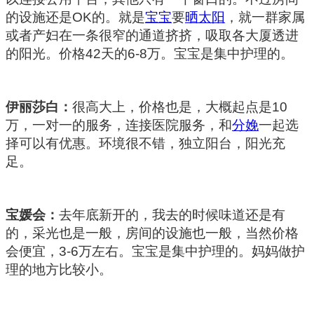
的设施还是
OK
的。就是
宝宝
要
晒太阳
，就一群家属
或者产妇在一条很窄的通道挤挤，吸取各大厦透进
的阳光。价格
42
天的
6-8
万。宝宝是集中护理的。
伊丽莎白：
很高大上，价格也是，大概起点是
10
万，一对一的服务，连接医院服务，和
分娩
一起选
择可以有优惠。环境很不错，独立阳台，阳光充
足。
宝媛会：
去年底新开的，我去的时候味道还是有
的，采光也是一般，房间的设施也一般，当然价格
会便宜，
3-6
万左右。宝宝是集中护理的。妈妈做护
理的地方比较小。