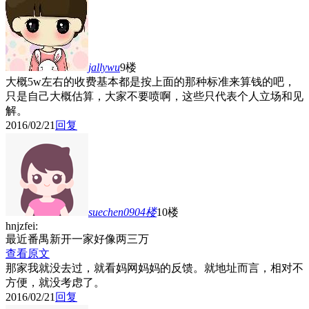
jallywu
9楼
大概5w左右的收费基本都是按上面的那种标准来算钱的吧，
只是自己大概估算，大家不要喷啊，这些只代表个人立场和见
解。
2016/02/21
回复
suechen0904
楼
10楼
hnjzfei:
最近番禺新开一家好像两三万
查看原文
那家我就没去过，就看妈网妈妈的反馈。就地址而言，相对不
方便，就没考虑了。
2016/02/21
回复