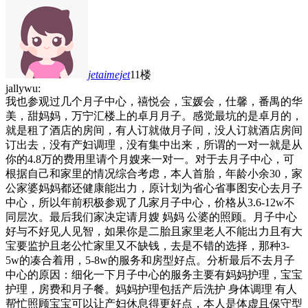
jetaimejet
11楼
jallywu:
我也参观过几个月子中心，禧悦会，宝媛会，仕馨，番禺的华
美，甜妈妈，万宁汇楼上的卓月月子。感觉最坑的是卓月的，
就是租了酒店的房间，有人订就做月子间，没人订就酒店房间
订出去，没有产妇调理，没有集中出来，所谓的一对一就是从
你的4.8万的费用里请个月嫂来一对一。对于去月子中心，可
根据自己和家里的情况综合考虑，本人首胎，年龄小余30，家
公家婆妈妈都还健康能出力，原计划为省心省事图安心去月子
中心，所以年前积极参观了几家月子中心，价格从3.6-12w不
同层次。最后我们家决定请月嫂 妈妈 公婆的照顾。月子中心
好与不好见人见智，如果你是二胎且家里老人不能出力且有大
宝要监护且老公忙家里又不缺钱，去是不错的选择，那种3-
5w的凑合着用，5-8w的服务和房型好点。分析最后不去月子
中心的原因：细化一下月子中心的服务主要有妈妈护理，宝宝
护理，房费和月子餐。妈妈护理包括产后洗护 身体调理 有人
帮忙照顾宝宝可以让产妇休息得更好点，本人是体虚且保守型