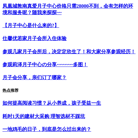
凤凰城敦南真爱月子中心价格只需28000不到，会有怎样的环
境和服务呢？随我来探探~~
【月子中心是什么来的?】
仕馨优若家月子会所入住体验
参观几家月子会所后，决定定欣生了！和大家分享参观经历！
参观莉泽月子中心の分享·~~~~~~多图！
月子会分享，亲们订了哪家？
热点推荐
如何提高阅读习惯？从小养成，孩子受益一生
耗时1天的建材大采购 理智选材不踩坑
一地鸡毛的日子，到底是怎么过出来的？