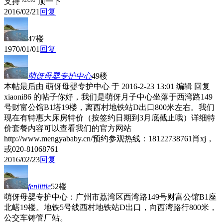
支持 ~~~ 顶一下
2016/02/21
回复
47楼
1970/01/01
回复
萌伢母婴专护中心
49楼
本帖最后由 萌伢母婴专护中心 于 2016-2-23 13:01 编辑 回复
xiaoni86 的帖子你好，我们是萌伢月子中心坐落于西湾路149
号财富公馆B1塔19楼，离西村地铁站D出口800米左右。我们
现在有特惠大床房特价（按签约日期到3月底截止哦）详细特
价套餐内容可以查看我们的官方网站
http://www.mengyababy.cn/预约参观热线：18122738761肖xj，
或020-81068761
2016/02/23
回复
fenlittle
52楼
萌伢母婴专护中心：广州市荔湾区西湾路149号财富公馆B1座
北㟷19楼。地铁5号线西村地铁站D出口，向西湾路行800米，
公交车铸管厂站。