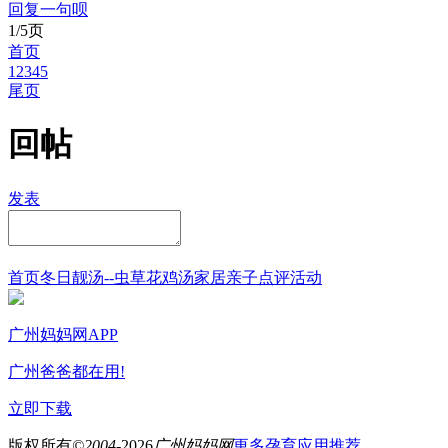
回复一句呗
1/5页
首页
1
2
3
4
5
尾页
回帖
发表
首页
冬日靓汤--虫草花鸡汤
家居
亲子点评
活动
广州妈妈网APP
广州爸爸都在用!
立即下载
版权所有
©2004-
2026
广州妈妈网
更多孕育应用推荐