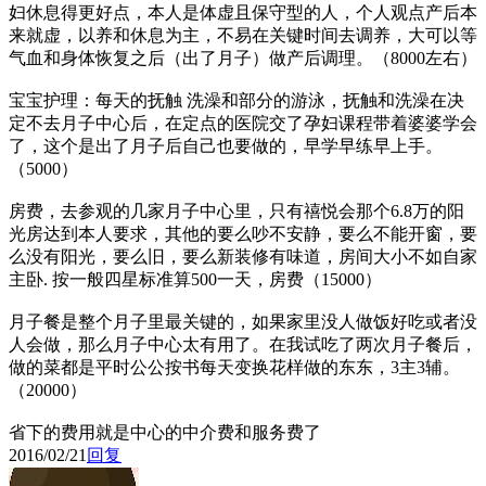
妇休息得更好点，本人是体虚且保守型的人，个人观点产后本
来就虚，以养和休息为主，不易在关键时间去调养，大可以等
气血和身体恢复之后（出了月子）做产后调理。（8000左右）
宝宝护理：每天的抚触 洗澡和部分的游泳，抚触和洗澡在决
定不去月子中心后，在定点的医院交了孕妇课程带着婆婆学会
了，这个是出了月子后自己也要做的，早学早练早上手。
（5000）
房费，去参观的几家月子中心里，只有禧悦会那个6.8万的阳
光房达到本人要求，其他的要么吵不安静，要么不能开窗，要
么没有阳光，要么旧，要么新装修有味道，房间大小不如自家
主卧. 按一般四星标准算500一天，房费（15000）
月子餐是整个月子里最关键的，如果家里没人做饭好吃或者没
人会做，那么月子中心太有用了。在我试吃了两次月子餐后，
做的菜都是平时公公按书每天变换花样做的东东，3主3辅。
（20000）
省下的费用就是中心的中介费和服务费了
2016/02/21
回复