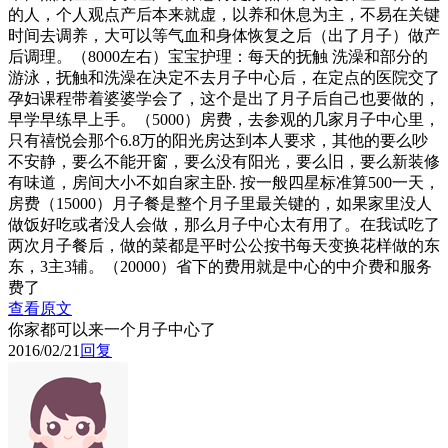
的人，个人观点产后本来就虚，以养和休息为主，不易在关键
时间去调养，大可以等气血和身体恢复之后（出了月子）做产
后调理。（8000左右）宝宝护理：每天的抚触 洗澡和部分的
游泳，抚触和洗澡在决定不去月子中心后，在定点的医院交了
孕妇课程带着婆婆学会了，这个是出了月子后自己也要做的，
早学早练早上手。（5000）房费，去参观的几家月子中心里，
只有禧悦会那个6.8万的阳光房达到本人要求，其他的要么吵
不安静，要么不能开窗，要么没有阳光，要么旧，要么新装修
有味道，房间大小不如自家主卧. 按一般四星标准算500一天，
房费（15000）月子餐是整个月子里最关键的，如果家里没人
做饭好吃或者没人会做，那么月子中心太有用了。在我试吃了
两次月子餐后，做的菜都是平时公公按书每天变换花样做的东
东，3主3辅。（20000）省下的费用就是中心的中介费和服务
费了
查看原文
你家都可以来一个月子中心了
2016/02/21
回复