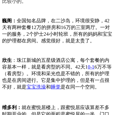
比较小的。
巍阁：
全国知名品牌，在二沙岛，环境很安静，
42
天有两种套餐
12
万的拼房和
16
万的三室两厅。一对
一的服务，
2
个护士
24
小时轮班，所有的妈妈和宝宝
的护理都在房间。感觉很好，就是太贵了。
欣生
：珠江新城的五星级酒店公寓，每个套餐的内
容基本一样，就是看房型的不同。
42
天
1
0-1
6
万不等
（看房型）。环境和采光也是不错的，所有的护理
也是在房间进行。它是集中护理的，但是有一点很
不好，就是
宝宝洗澡
和
睡觉
是在同一个空间。
维多利：
就在蜜悦居楼上，跟蜜悦居应该算差不多
时期开业的，但是它的面积是蜜悦居的一半。门口