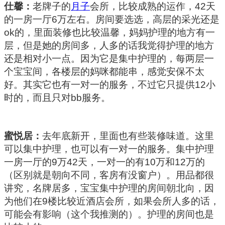
仕馨：
老牌子的
月子
会所，比较成熟的运作，
42
天
的一房一厅
6
万左右。房间要选选，高层的采光还是
ok
的，里面装修也比较温馨，妈妈护理的地方有一
层，但是她的房间多，人多的话我觉得护理的地方
还是相对小一点。因为它是集中护理的，每两层一
个宝宝间，各楼层的妈咪都能串，感觉安保不太
好。其实它也有一对一的服务，不过它只提供
12
小
时的，而且只对
bb
服务。
蜜悦居：
去年底新开，里面也有些装修味道。这里
可以集中护理，也可以有一对一的服务。集中护理
一房一厅的
9
万
42
天，一对一的有
10
万和
12
万的
（区别就是朝向不同，客房有没窗户）。用品都很
讲究，名牌居多，宝宝集中护理的房间朝北向，因
为他们在
9
楼比较近酒店会所，如果会所人多的话，
可能会有影响（这个我推测的）。护理的房间也是