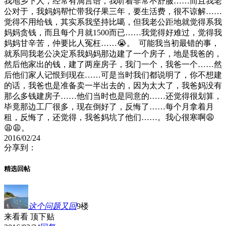
我地乡下人，经常有滴言语，我听着非常不舒服……而且我老
公对于，我妈妈帮忙带我仔果三年，要生活费，很不谅解……
觉得不用给钱，其实系我坚持比噶，但我老公距地就觉得系我
妈妈贪钱，而且每个月就1500而已……我觉得好难过，觉得我
妈妈甘辛苦，仲要比人冤枉……😭。 可能我当初最错的事，
就系同我老公决定系我妈妈那边建了一个房子，地是我爸的，
然后他家出的钱，建了两座房子，我门一个，我爸一个……然
后他们家人记恨到现在……可是当时我们都说明了，你不想建
的话，我爸也是准备卖一半出去的，因为太大了，我爸妈没有
那么多钱建房子……他们当时也是同意的……还觉得很划算，
毕竟那边工厂很多，现在倒好了，反悔了……每个月拿着月
租，反悔了，还觉得，我爸妈坑了他们……。我心很寒啊😩
😩😩。
2016/02/24
分享到：
精选回帖
这个问题又回
9楼
来看看 顶下贴