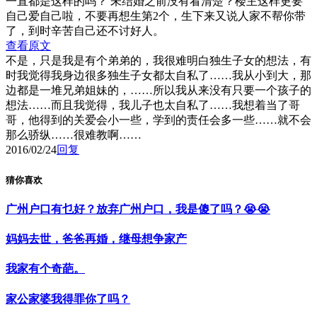
一直都是这样的吗？ 未结婚之前没有看清楚？楼主这样更要
自己爱自己啦，不要再想生第2个，生下来又说人家不帮你带
了，到时辛苦自己还不讨好人。
查看原文
不是，只是我是有个弟弟的，我很难明白独生子女的想法，有
时我觉得我身边很多独生子女都太自私了……我从小到大，那
边都是一堆兄弟姐妹的，……所以我从来没有只要一个孩子的
想法……而且我觉得，我儿子也太自私了……我想着当了哥
哥，他得到的关爱会小一些，学到的责任会多一些……就不会
那么骄纵……很难教啊……
2016/02/24
回复
猜你喜欢
广州户口有乜好？放弃广州户口，我是傻了吗？😭😭
妈妈去世，爸爸再婚，继母想争家产
我家有个奇葩。
家公家婆我得罪你了吗？