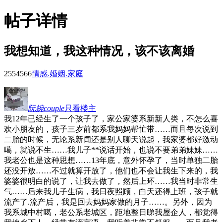
帖子详情
我想知道，我这种情况，该不该离婚
25545
66
情感.婚姻.家庭
阮婉couple
只看楼主
我12年已经生了一个孩子了，家公家婆系新新人类，不怎么喜
欢小朋友的，孩子三岁前都系我妈妈帮忙带……而且每次说到
二胎的时候，无论系新闻还是别人聊天说起，我家婆都好激动
噶，就说不生……我儿子**说话开始，也说不要弟弟妹妹……
我老公也是这种思想……13年底，意外怀孕了，当时单独二胎
还没开放……不过就算开放了，他们也不会让我生下来的，我
婆婆很明白的说了，让我去做了，然后上环……我当时非常生
气……后来我儿子生病，我日夜照顾，白天还得上班，孩子就
流产了.流产后，我是回去妈妈家做的月子……。另外，因为
我系城中村噶，老公系老城区，距地整日睇我屋企人，都觉得