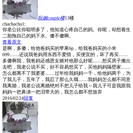
阮婉couple
楼
13楼
chachacha1:
你老公比你聪明多了，他知道心疼自己的妈。你呢，却想着生
二胎拖自己的妈下水。傻不傻啊。
查看原文
是啊，多傻，给他爸妈买的苹果6p，给我爸妈买的小米
699……还说我爸妈用东西不爱惜，买便宜的，坏了再买……
多傻啊我，我爸妈还感恩女婿对他那么好呢……想买房子搬出
去吧，我老公说不买，好不容易想买了，买他妈妈隔壁家……
怎么都离不了我婆婆……过年给我妈妈一千，给他妈两千，为
了我儿子，五年了，我忍了那么久哦……我妈妈怎么都不同意
我离婚，我老公说离婚绝对不把儿子给我～我儿子可是我跟我
妈妈一把鼻涕一把泪带大的，我怎么都不想放弃
2016/02/24
回复