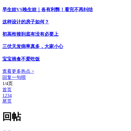
早生娃VS晚生娃｜各有利弊！看完不再纠结
这样设计的房子如何？
初高衔接到底有没有必要上
三伏天发病率真多，大家小心
宝宝挑食不爱吃饭
查看更多热点 >
回复一句呗
1/4页
首页
1
2
3
4
尾页
回帖