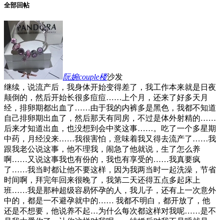
全部回帖
阮婉couple
楼
沙发
继续，说流产后，我身体开始变得差了，我工作本来就是日夜
颠倒的，然后开始长很多痘痘……上个月，还来了好多天月
经，排卵期都出血了……由于我的内裤多是黑色，我都不知道
自己排卵期出血了，然后那天有同房，不过是体外射精的……
后来才知道出血，也没想到会中奖这事……。吃了一个多星期
中药，月经没来……我很害怕，意味着我又得去流产了……我
跟我老公说这事，他不理我，闹急了他就说，生了怎么养
啊……又说这事我也有份的，我也有享受的……我真要疯
了……我当时都让他不要这样，因为我两当时一起洗澡，节省
时间啊，拜完年回来很晚了，我第二天还得五点多起床上
班……我是那种超级容易怀孕的人，我儿子，还有上一次意外
中的，都是一不避孕就中的…… 我都不明白，都开放了，他
还是不想要，他说养不起…为什么每次都这样对我呢……是不