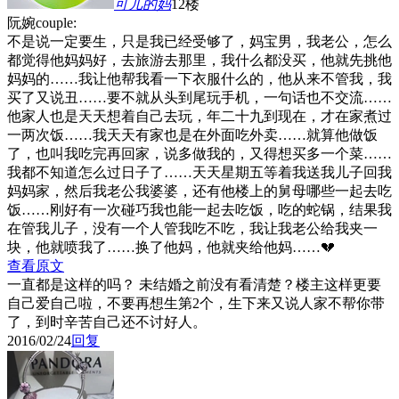
可儿的妈
12楼
阮婉couple:
不是说一定要生，只是我已经受够了，妈宝男，我老公，怎么
都觉得他妈妈好，去旅游去那里，我什么都没买，他就先挑他
妈妈的……我让他帮我看一下衣服什么的，他从来不管我，我
买了又说丑……要不就从头到尾玩手机，一句话也不交流……
他家人也是天天想着自己去玩，年二十九到现在，才在家煮过
一两次饭……我天天有家也是在外面吃外卖……就算他做饭
了，也叫我吃完再回家，说多做我的，又得想买多一个菜……
我都不知道怎么过日子了……天天星期五等着我送我儿子回我
妈妈家，然后我老公我婆婆，还有他楼上的舅母哪些一起去吃
饭……刚好有一次碰巧我也能一起去吃饭，吃的蛇锅，结果我
在管我儿子，没有一个人管我吃不吃，我让我老公给我夹一
块，他就喷我了……换了他妈，他就夹给他妈……💔
查看原文
一直都是这样的吗？ 未结婚之前没有看清楚？楼主这样更要
自己爱自己啦，不要再想生第2个，生下来又说人家不帮你带
了，到时辛苦自己还不讨好人。
2016/02/24
回复