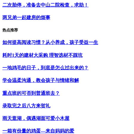
二次胎停，准备去中山二院检查，求助！
两兄弟一起建房的烦事
热点推荐
如何提高阅读习惯？从小养成，孩子受益一生
耗时1天的建材大采购 理智选材不踩坑
一地鸡毛的日子，到底是怎么过出来的？
学会温柔沟通，教会孩子与情绪和解
重点班的可否到普通班去？
录取完之后八方来贺礼
雨天逛湖，偶遇湖面可爱小木屋
一箱有份量的鸡蛋—来自妈妈的爱