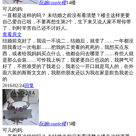
阮婉couple
楼
14楼
可儿的妈:
一直都是这样的吗？ 未结婚之前没有看清楚？楼主这样更要
自己爱自己啦，不要再想生第2个，生下来又说人家不帮你带
了，到时辛苦自己还不讨好人。
查看原文
结婚前克好了，我说一不说二，结婚后，就变了……一年都没
陪我看过一次电影……把我的工资看的死死的，我想买点东
西，或者给我妈妈买点什么，他都会问去哪里了……有些人就
是那么会装……可怜我上钩了，我婆婆自己也说的，我脾气可
好了，不然谁受的了我老公，我老公一开口就是骂人的，在外
面六装的斯斯文文的，我那些朋友还以为我在家是欺负我老公
的
2016/02/24
回复
阮婉couple
楼
15楼
可儿的妈: