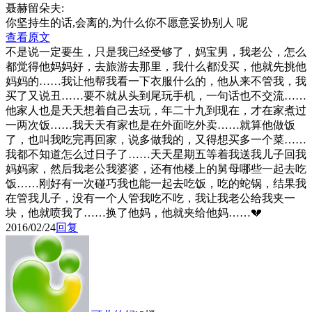
聂赫留朵夫:
你坚持生的话,会离的,为什么你不愿意妥协别人 呢
查看原文
不是说一定要生，只是我已经受够了，妈宝男，我老公，怎么
都觉得他妈妈好，去旅游去那里，我什么都没买，他就先挑他
妈妈的……我让他帮我看一下衣服什么的，他从来不管我，我
买了又说丑……要不就从头到尾玩手机，一句话也不交流……
他家人也是天天想着自己去玩，年二十九到现在，才在家煮过
一两次饭……我天天有家也是在外面吃外卖……就算他做饭
了，也叫我吃完再回家，说多做我的，又得想买多一个菜……
我都不知道怎么过日子了……天天星期五等着我送我儿子回我
妈妈家，然后我老公我婆婆，还有他楼上的舅母哪些一起去吃
饭……刚好有一次碰巧我也能一起去吃饭，吃的蛇锅，结果我
在管我儿子，没有一个人管我吃不吃，我让我老公给我夹一
块，他就喷我了……换了他妈，他就夹给他妈……💔
2016/02/24
回复