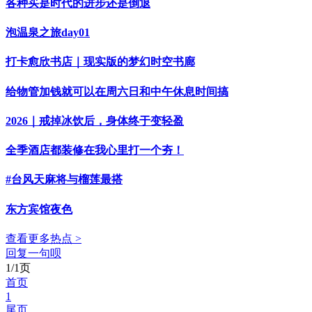
各种买是时代的进步还是倒退
泡温泉之旅day01
打卡愈欣书店｜现实版的梦幻时空书廊
给物管加钱就可以在周六日和中午休息时间搞
2026｜戒掉冰饮后，身体终于变轻盈
全季酒店都装修在我心里打一个夯！
#台风天麻将与榴莲最搭
东方宾馆夜色
查看更多热点 >
回复一句呗
1/1页
首页
1
尾页