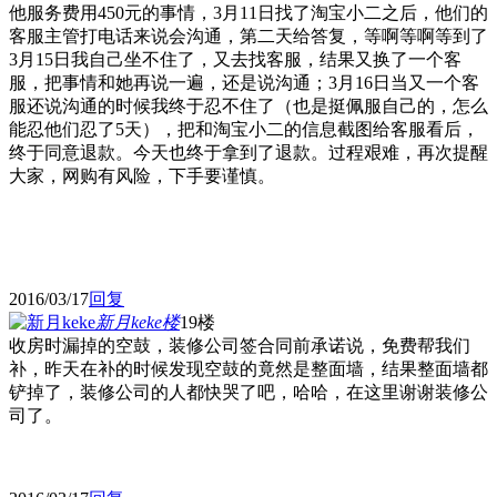
他服务费用450元的事情，3月11日找了淘宝小二之后，他们的
客服主管打电话来说会沟通，第二天给答复，等啊等啊等到了
3月15日我自己坐不住了，又去找客服，结果又换了一个客
服，把事情和她再说一遍，还是说沟通；3月16日当又一个客
服还说沟通的时候我终于忍不住了（也是挺佩服自己的，怎么
能忍他们忍了5天），把和淘宝小二的信息截图给客服看后，
终于同意退款。今天也终于拿到了退款。过程艰难，再次提醒
大家，网购有风险，下手要谨慎。
2016/03/17
回复
新月keke
楼
19楼
收房时漏掉的空鼓，装修公司签合同前承诺说，免费帮我们
补，昨天在补的时候发现空鼓的竟然是整面墙，结果整面墙都
铲掉了，装修公司的人都快哭了吧，哈哈，在这里谢谢装修公
司了。