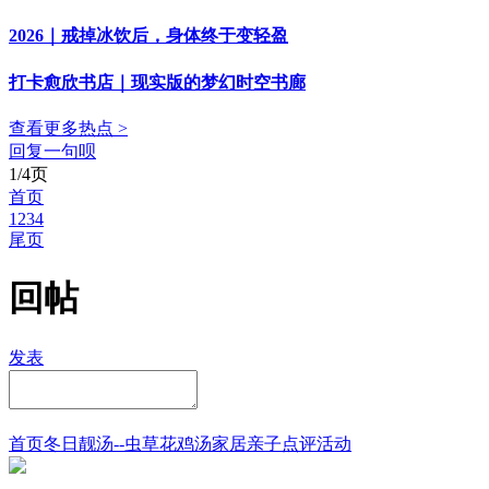
2026｜戒掉冰饮后，身体终于变轻盈
打卡愈欣书店｜现实版的梦幻时空书廊
查看更多热点 >
回复一句呗
1/4页
首页
1
2
3
4
尾页
回帖
发表
首页
冬日靓汤--虫草花鸡汤
家居
亲子点评
活动