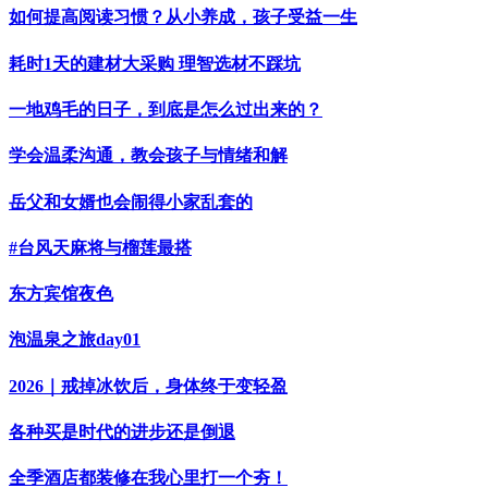
如何提高阅读习惯？从小养成，孩子受益一生
耗时1天的建材大采购 理智选材不踩坑
一地鸡毛的日子，到底是怎么过出来的？
学会温柔沟通，教会孩子与情绪和解
岳父和女婿也会闹得小家乱套的
#台风天麻将与榴莲最搭
东方宾馆夜色
泡温泉之旅day01
2026｜戒掉冰饮后，身体终于变轻盈
各种买是时代的进步还是倒退
全季酒店都装修在我心里打一个夯！