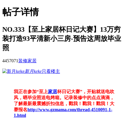
帖子详情
NO.333【至上家居杯日记大赛】13万穷
装打造93平清新小三房-预告这周放毕业
照
44570
71
装修家居
新月keke
只看楼主
我正在参加“至上
家居
杯日记大赛”，开贴就送电吹
风，晒毕业照送电烤箱。记录装修中的点点滴滴，
了解最新最震撼折扣信息，戳我！戳我！戳我！大
赛报名
http://www.gzmama.com/thread-4510091-1-
1.html