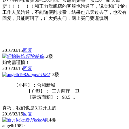
这些另外收费是50~150之间。没想到是每一项150，晴天霹
雳！！！！！！和王力旗舰店的客服也沟通了，说会和广州的
工作人员沟通，不能随便乱收费，结果也几天过去了，也没有
回复，只能呵呵了，广大妈友们，网上买门要谨慎啊
2016/03/15
回复
轩怡装饰
12楼
购物需谨慎！
2016/03/15
回复
angelh1982
13楼
【小区】：合和新城
【户型】： 三方两厅一卫
【建筑面积】： 93.5 ...
真巧，我们也是3.12开工的
2016/03/15
回复
新月keke
楼
14楼
angelh1982: