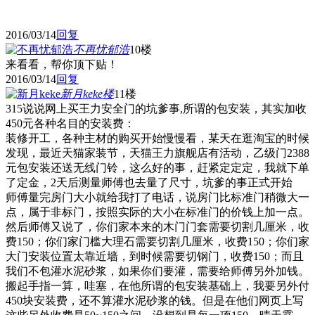
2016/03/14
回复
不再忧郁浩
10楼
来看看，帮你顶下贴！
2016/03/14
回复
新月keke
楼
11楼
315说说网上买王力安全门的坑爹事,所谓的包安装，其实加收
450元各种名目的安装费：
装修开工，各种主材的购买开始慢慢看，某天在逛淘宝的时候
发现，最近天猫家装节，天猫王力旗舰店有活动，乙级门2388
元包安装还送无线门铃，这么好的事，赶紧定定定，我就下单
了定金，2天后测量师傅也去量了尺寸，坑爹的事正式开始
师傅量完房门大小就给我打了电话，说房门比标准门稍微大一
点，属于非标门，按照实际的大小在标准门的价钱上加一点。
然后师傅又说了，你们家本来的木门门套需要切割几厘米，收
费150；你们家门槛大理石需要切割几厘米，收费150；你们家
大门安装位置太靠近墙，到时候需要切钢门，收费150；而且
我们不包灌水泥砂浆，如果你们要灌，需要给师傅另外加钱。
搬起手指一算，哇塞，在他所谓的包安装基础上，我要另外付
450块安装费，还不算灌水泥砂浆的钱。但是在他们网页上写