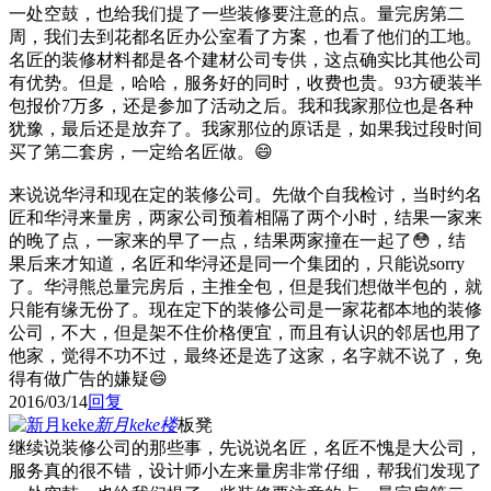
一处空鼓，也给我们提了一些装修要注意的点。量完房第二
周，我们去到花都名匠办公室看了方案，也看了他们的工地。
名匠的装修材料都是各个建材公司专供，这点确实比其他公司
有优势。但是，哈哈，服务好的同时，收费也贵。93方硬装半
包报价7万多，还是参加了活动之后。我和我家那位也是各种
犹豫，最后还是放弃了。我家那位的原话是，如果我过段时间
买了第二套房，一定给名匠做。😄
来说说华浔和现在定的装修公司。先做个自我检讨，当时约名
匠和华浔来量房，两家公司预着相隔了两个小时，结果一家来
的晚了点，一家来的早了一点，结果两家撞在一起了😳，结
果后来才知道，名匠和华浔还是同一个集团的，只能说sorry
了。华浔熊总量完房后，主推全包，但是我们想做半包的，就
只能有缘无份了。现在定下的装修公司是一家花都本地的装修
公司，不大，但是架不住价格便宜，而且有认识的邻居也用了
他家，觉得不功不过，最终还是选了这家，名字就不说了，免
得有做广告的嫌疑😄
2016/03/14
回复
新月keke
楼
板凳
继续说装修公司的那些事，先说说名匠，名匠不愧是大公司，
服务真的很不错，设计师小左来量房非常仔细，帮我们发现了