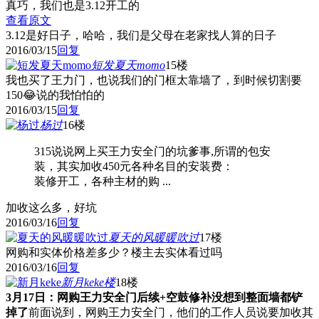
真巧，我们也是3.12开工的
查看原文
3.12是好日子，哈哈，我们是父母在老家找人算的日子
2016/03/15
回复
短发夏天momo
15楼
我也买了王力门，也说我们的门框太靠墙了，到时候切割要
150😂说的我怕怕的
2016/03/15
回复
杨过
16楼
315说说网上买王力安全门的坑爹事,所谓的包安
装，其实加收450元各种名目的安装费：
装修开工，各种主材的购 ...
加收这么多，好坑
2016/03/16
回复
夏天的风暖暖吹过
17楼
网购和实体价格差多少？楼主去实体看过吗
2016/03/16
回复
新月keke
楼
18楼
3月17日：网购王力安全门后续+空鼓修补没想到整面墙都铲
掉了
前面说到，网购王力安全门，他们的工作人员说要加收其