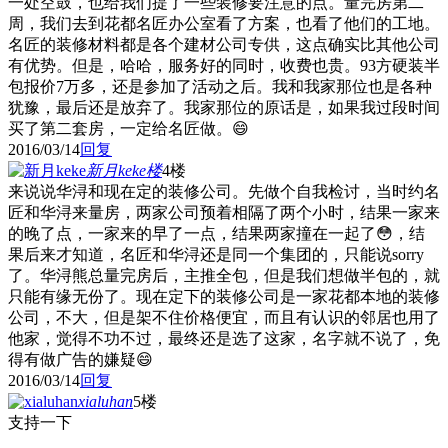
一处空鼓，也给我们提了一些装修要注意的点。量完房第二
周，我们去到花都名匠办公室看了方案，也看了他们的工地。
名匠的装修材料都是各个建材公司专供，这点确实比其他公司
有优势。但是，哈哈，服务好的同时，收费也贵。93方硬装半
包报价7万多，还是参加了活动之后。我和我家那位也是各种
犹豫，最后还是放弃了。我家那位的原话是，如果我过段时间
买了第二套房，一定给名匠做。😄
2016/03/14
回复
新月keke
楼
4楼
来说说华浔和现在定的装修公司。先做个自我检讨，当时约名
匠和华浔来量房，两家公司预着相隔了两个小时，结果一家来
的晚了点，一家来的早了一点，结果两家撞在一起了😳，结
果后来才知道，名匠和华浔还是同一个集团的，只能说sorry
了。华浔熊总量完房后，主推全包，但是我们想做半包的，就
只能有缘无份了。现在定下的装修公司是一家花都本地的装修
公司，不大，但是架不住价格便宜，而且有认识的邻居也用了
他家，觉得不功不过，最终还是选了这家，名字就不说了，免
得有做广告的嫌疑😄
2016/03/14
回复
xialuhan
5楼
支持一下