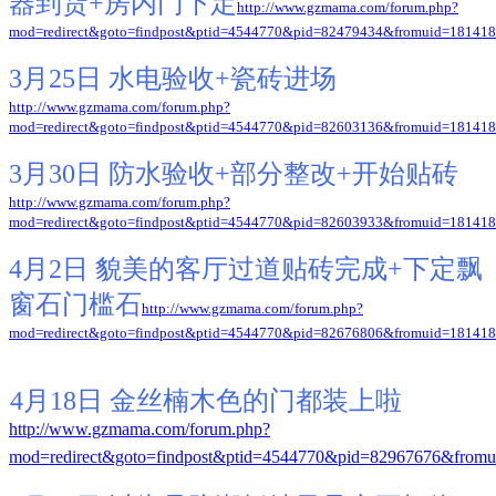
器到货+房内门下定
http://www.gzmama.com/forum.php?
mod=redirect&goto=findpost&ptid=4544770&pid=82479434&fromuid=18141
3月25日 水电验收+瓷砖进场
http://www.gzmama.com/forum.php?
mod=redirect&goto=findpost&ptid=4544770&pid=82603136&fromuid=18141
3月30日 防水验收+部分整改+开始贴砖
http://www.gzmama.com/forum.php?
mod=redirect&goto=findpost&ptid=4544770&pid=82603933&fromuid=18141
4月2日 貌美的客厅过道贴砖完成+下定飘
窗石门槛石
http://www.gzmama.com/forum.php?
mod=redirect&goto=findpost&ptid=4544770&pid=82676806&fromuid=18141
4月18日 金丝楠木色的门都装上啦
http://www.gzmama.com/forum.php?
mod=redirect&goto=findpost&ptid=4544770&pid=82967676&from