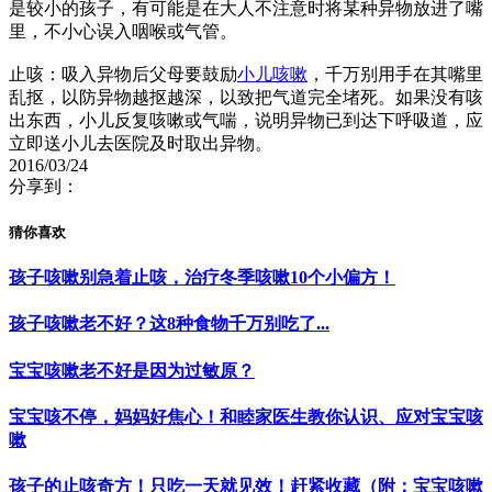
是较小的孩子，有可能是在大人不注意时将某种异物放进了嘴
里，不小心误入咽喉或气管。
止咳：吸入异物后父母要鼓励
小儿咳嗽
，千万别用手在其嘴里
乱抠，以防异物越抠越深，以致把气道完全堵死。如果没有咳
出东西，小儿反复咳嗽或气喘，说明异物已到达下呼吸道，应
立即送小儿去医院及时取出异物。
2016/03/24
分享到：
猜你喜欢
孩子咳嗽别急着止咳，治疗冬季咳嗽10个小偏方！
孩子咳嗽老不好？这8种食物千万别吃了...
宝宝咳嗽老不好是因为过敏原？
宝宝咳不停，妈妈好焦心！和睦家医生教你认识、应对宝宝咳
嗽
孩子的止咳奇方！只吃一天就见效！赶紧收藏（附：宝宝咳嗽