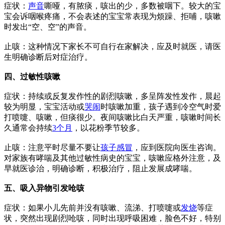
症状：
声音
嘶哑，有脓痰，咳出的少，多数被咽下。较大的宝
宝会诉咽喉疼痛，不会表述的宝宝常表现为烦躁、拒哺，咳嗽
时发出“空、空”的声音。
止咳：这种情况下家长不可自行在家解决，应及时就医，请医
生明确诊断后对症治疗。
四、过敏性咳嗽
症状：持续或反复发作性的剧烈咳嗽，多呈阵发性发作，晨起
较为明显，宝宝活动或
哭闹
时咳嗽加重，孩子遇到冷空气时爱
打喷嚏、咳嗽，但痰很少。夜间咳嗽比白天严重，咳嗽时间长
久通常会持续
3个月
，以花粉季节较多。
止咳：注意平时尽量不要让
孩子感冒
，应到医院向医生咨询。
对家族有哮喘及其他过敏性病史的宝宝，咳嗽应格外注意，及
早就医诊治，明确诊断，积极治疗，阻止发展成哮喘。
五、吸入异物引发呛咳
症状：如果小儿先前并没有咳嗽、流涕、打喷嚏或
发烧
等症
状，突然出现剧烈呛咳，同时出现呼吸困难，脸色不好，特别