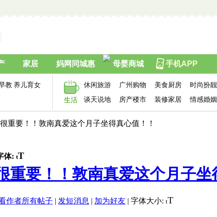
产
家居
妈网同城惠
母婴商城
手机APP
早教
养儿育女
休闲旅游
广州购物
美食厨房
时尚扮靓
谈天说地
房产楼市
装修家居
情感婚姻
生活
的很重要！！敦南真爱这个月子坐得真心值！！
T
字体:
t
重要！！敦南真爱这个月子坐得真
T
看作者所有帖子
|
发短消息
|
加为好友
|
字体大小:
t