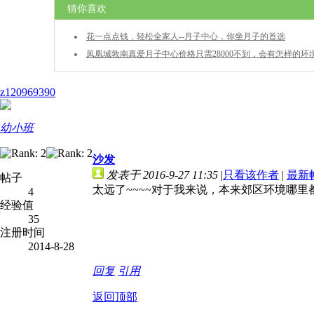
猜你喜欢
花一点点钱，轻松全家人--月子中心，你坐月子的首选
凤凰城敦南真爱月子中心价格只需28000不到，会有怎样的环
和服务呢？随我来探探~~
z120969390
幼小班
沙发
发表于 2016-9-27 11:35
|
只看该作者
|
最新
帖子
太远了~~~~对于我来说，本来郊区环境哪
4
经验值
35
注册时间
2014-8-28
回复
引用
返回顶部