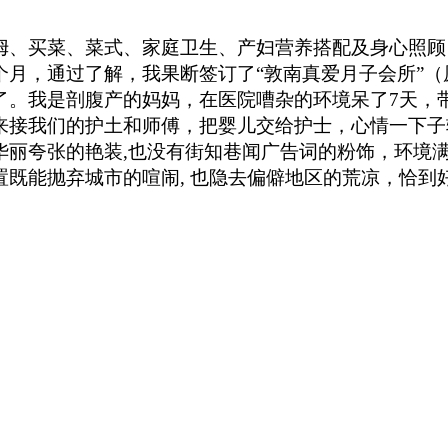
姆、买菜、菜式、家庭卫生、产妇营养搭配及身心照顾
个月，通过了解，我果断签订了“敦南真爱月子会所”
了。我是剖腹产的妈妈，在医院嘈杂的环境呆了7天，
来接我们的护土和师傅，把婴儿交给护士，心情一下子
华丽夸张的艳装,也没有街知巷闻广告词的粉饰，环境
既能抛弃城市的喧闹, 也隐去偏僻地区的
荒凉，
恰到