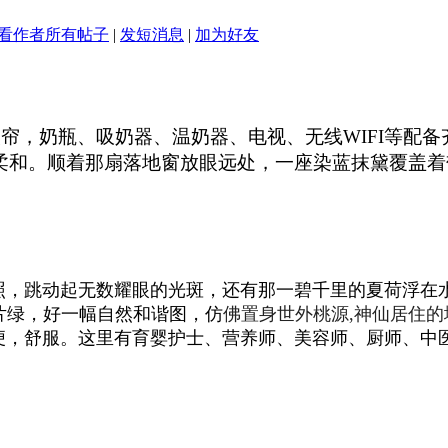
看作者所有帖子
|
发短消息
|
加为好友
，奶瓶、吸奶器、温奶器、电视、无线WIFI等配备
柔和。顺着那扇落地窗放眼远处，
一座染蓝抹黛
覆盖着
照，跳动起无数耀眼的光斑，还有那一碧千里的夏荷浮在
片绿，
好一幅自然和谐图
，仿
佛置身世外桃源,神仙居住的
舒服。这里有育婴护士、营养师、美容师、厨师、中医