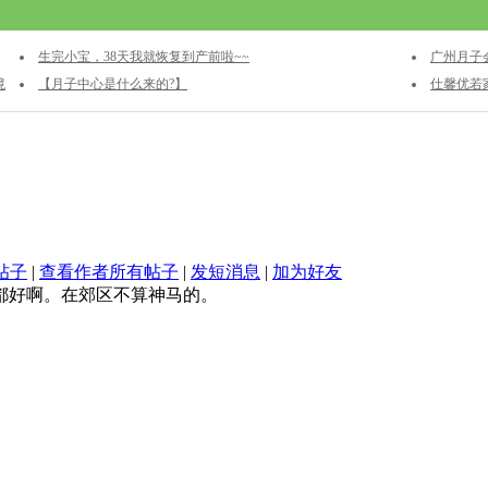
生完小宝，38天我就恢复到产前啦~~
广州月子
境
【月子中心是什么来的?】
月子餐
仕馨优若
帖子
|
查看作者所有帖子
|
发短消息
|
加为好友
里都好啊。在郊区不算神马的。