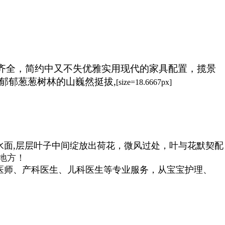
齐全，简约中又不失优雅实用现代的家具配置，
揽景
郁郁葱葱树林
的山巍然挺拔,
[size=18.6667px]
水面,层层叶子中间绽放出荷花，微风过处，叶与花默契配
地方！
师、产科医生、儿科医生等专业服务，从宝宝护理、