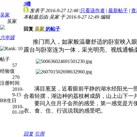
3
楼
发表于 2016-9-27 12:48
|
只看该作者
|
最新帖子
|
查
吴家
本帖最后由 吴家 于 2016-9-27 12:49 编辑
吴家
回复
吴家
的帖子
六年级
推门而入，如家般温馨舒适的卧室映入眼帘
露台与卧室连为一体
，采光明亮、
视线通畅
帖子
57
经验值
270
注册时间
满目葱茏，
近看眼前平静的湖水经阳光一
2010-
9-15
合着轻摆，湖边种的荔枝树成荫，山上山下一
BB生日
要问入住月子会所的感受，第一感觉是方便，
2010-
衣、食、住、行说说我的感受吧。
01-18
回复
引用