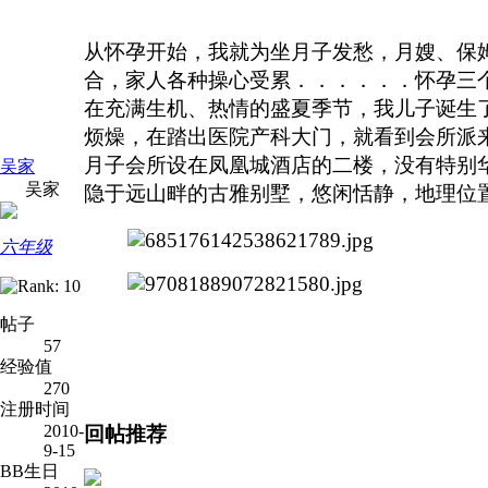
从怀孕开始，我就为坐月子发愁，月嫂、保
合，家人各种操心受累．．．．．．
怀孕三
在
充满生机、热情的
盛夏
季节，我儿子诞生
烦燥，在踏出医院产科大门，就看到会所派
月子会所设在凤凰城酒店的二楼，没有特别
吴家
吴家
隐于远山畔的古雅别墅，悠闲恬静，地理位置
六年级
帖子
57
经验值
270
注册时间
2010-
回帖推荐
9-15
BB生日