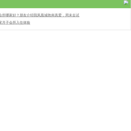
会所哪家好？朋友介绍我凤凰城敦南真爱，周末去试
家月子会所入住体验