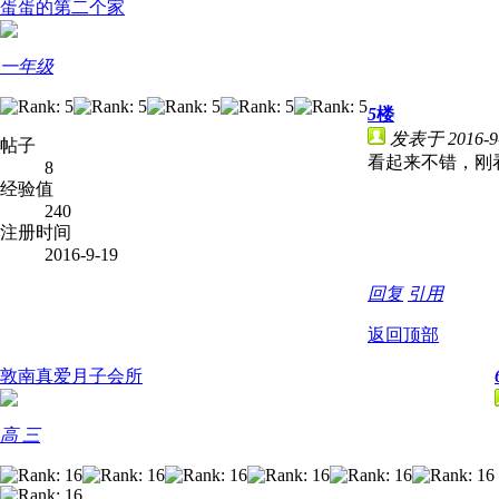
蛋蛋的第二个家
一年级
5
楼
发表于 2016-9-
帖子
看起来不错，刚
8
经验值
240
注册时间
2016-9-19
回复
引用
返回顶部
敦南真爱月子会所
高 三