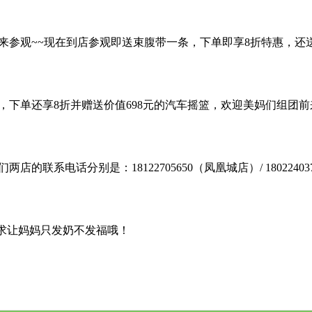
参观~~现在到店参观即送束腹带一条，下单即享8折特惠，还送
下单还享8折并赠送价值698元的汽车摇篮，欢迎美妈们组团前来
电话分别是：18122705650（凤凰城店）/ 18022403706
力求让妈妈只发奶不发福哦！