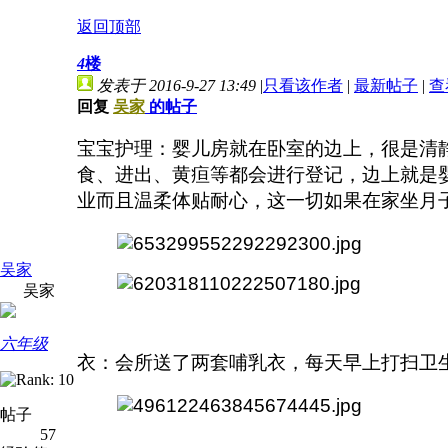
返回顶部
4
楼
发表于 2016-9-27 13:49
|
只看该作者
|
最新帖子
|
查
回复
吴家
的帖子
宝宝护理：婴儿房就在卧室的边上，很是清
食、进出、黄疸等都会进行登记，边上就是
业而且温柔体贴耐心，这一切如果在家坐月
吴家
吴家
六年级
衣：会所送了两套哺乳衣，每天早上打扫卫
帖子
57