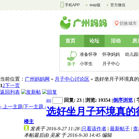
手机APP
wap版
官方微信
切换城市
首页
论坛
活动
房
准备怀孕
怀孕妈妈
幼儿园
小学生
月子中心
亲子
当前位置：
广州妈妈网
»
月子中心讨论区
» 选好坐月子环境真
1
2
下一页
返回列表
go
回复: 23 | 浏览: 19354
|
倒序浏览
|
‹ 上一主题
|
下一主题
›
选好坐月子环境真的很
楼主
发表于 2016-9-27 11:28
|
只看该作者
|
最新帖子
|
查
本帖最后由 吴家 于 2016-9-30 14:45 编辑