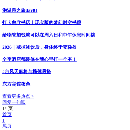
泡温泉之旅day01
打卡愈欣书店｜现实版的梦幻时空书廊
给物管加钱就可以在周六日和中午休息时间搞
2026｜戒掉冰饮后，身体终于变轻盈
全季酒店都装修在我心里打一个夯！
#台风天麻将与榴莲最搭
东方宾馆夜色
查看更多热点 >
回复一句呗
1/1页
首页
1
尾页