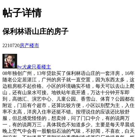
帖子详情
保利林语山庄的房子
22107
20
房产楼市
hy大象
只看楼主
08年独创广州，13年贷款买了保利林语山庄的一套洋房，16年
随老公定居湛江，广州的房子就一直空置，因为东西太多，这
边租房租不起价格。小区的环境确实不错，每天可以去山上爬
山，还有山泉水可接。地铁站年底开通，万达十分钟开车即
到，高德汇、演艺中心、儿童公园、香雪山、体育？公园都在
附近，门后有个超市，还算比较方便，小区以别墅为主，入住
率不太高，洋房入住率还挺不错。按理说住的应该还比较舒
服，但总感觉怪怪的，想卖掉，问了门口中介，有的说两万
一，有的说两万三，具体我也不知道多少。主要是每天早晨或
晚上空气中会有一股貌似石油的气味，不好闻，不喜欢，白天