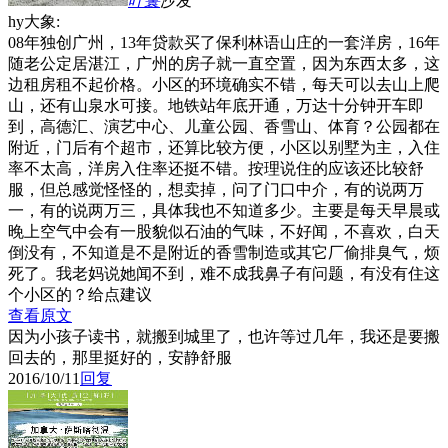
叶鬟
沙发
hy大象:
08年独创广州，13年贷款买了保利林语山庄的一套洋房，16年
随老公定居湛江，广州的房子就一直空置，因为东西太多，这
边租房租不起价格。小区的环境确实不错，每天可以去山上爬
山，还有山泉水可接。地铁站年底开通，万达十分钟开车即
到，高德汇、演艺中心、儿童公园、香雪山、体育？公园都在
附近，门后有个超市，还算比较方便，小区以别墅为主，入住
率不太高，洋房入住率还挺不错。按理说住的应该还比较舒
服，但总感觉怪怪的，想卖掉，问了门口中介，有的说两万
一，有的说两万三，具体我也不知道多少。主要是每天早晨或
晚上空气中会有一股貌似石油的气味，不好闻，不喜欢，白天
倒没有，不知道是不是附近的香雪制造或其它厂偷排臭气，烦
死了。我老妈说她闻不到，难不成我鼻子有问题，有没有住这
个小区的？给点建议
查看原文
因为小孩子读书，就搬到城里了，也许等过几年，我还是要搬
回去的，那里挺好的，安静舒服
2016/10/11
回复