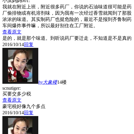
小淇妈妈001:
我就在附近上班，附近很多药厂，你说的石油味道很可能是药
厂偷排物或有机溶剂味，因为我有一次经过香雪就闻到了那股
浓浓的味道。其实制药厂也挺危险的，最近不是报到齐鲁制药
车间爆炸事件嘛，所以最好别住在工厂附近。
查看原文
是的，就是那个味道。到听说药厂要迁走，不知道是不是真的
2016/10/14
回复
hy大象
楼
14楼
scnutiger:
买要交多少税
查看原文
豪宅税好像九个多点
2016/10/14
回复