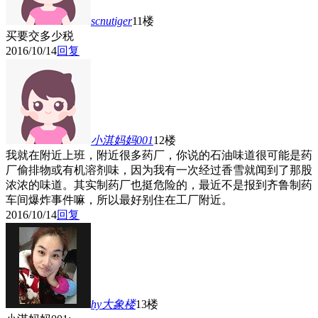
scnutiger
11楼
买要交多少税
2016/10/14
回复
小淇妈妈001
12楼
我就在附近上班，附近很多药厂，你说的石油味道很可能是药
厂偷排物或有机溶剂味，因为我有一次经过香雪就闻到了那股
浓浓的味道。其实制药厂也挺危险的，最近不是报到齐鲁制药
车间爆炸事件嘛，所以最好别住在工厂附近。
2016/10/14
回复
hy大象
楼
13楼