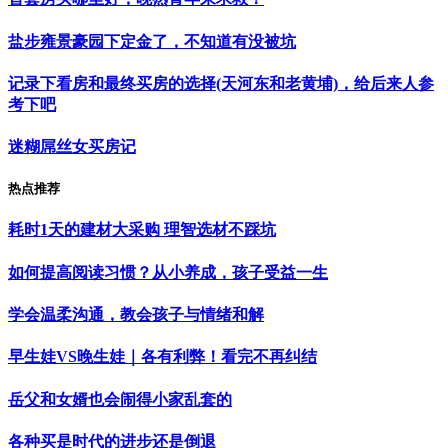
盐步雍景豪园下定金了，不知道有没被坑
记录下看房和最终买房的选择(天河东和老黄埔)，给后来人参
考下吧
迷糊屌丝女买房记
热点推荐
耗时1天的建材大采购 理智选材不踩坑
如何提高阅读习惯？从小养成，孩子受益一生
学会温柔沟通，教会孩子与情绪和解
早生娃VS晚生娃｜各有利弊！看完不再纠结
岳父和女婿也会闹得小家乱套的
各种买是时代的进步还是倒退