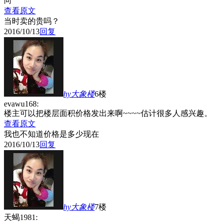
向
查看原文
当时卖的贵吗？
2016/10/13
回复
hy大象
楼
6楼
evawu168:
楼主可以把楼层面积价格发出来啊~~~~估计很多人感兴趣。
查看原文
我也不知道价格是多少现在
2016/10/13
回复
hy大象
楼
7楼
天蝎1981: