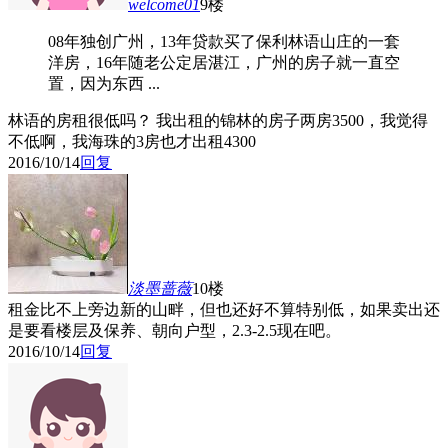
welcome01
9楼
08年独创广州，13年贷款买了保利林语山庄的一套
洋房，16年随老公定居湛江，广州的房子就一直空
置，因为东西 ...
林语的房租很低吗？ 我出租的锦林的房子两房3500，我觉得
不低啊，我海珠的3房也才出租4300
2016/10/14
回复
淡墨蔷薇
10楼
租金比不上旁边新的山畔，但也还好不算特别低，如果卖出还
是要看楼层及保养、朝向户型，2.3-2.5现在吧。
2016/10/14
回复