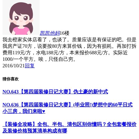
凯凯他妈
16楼
我去橙家实体店看了，也谈了。质量应该是有保证的吧。但是
我房产证70方，说要按80方来算价钱，因为有损耗。再加打拆
费用119元/方，水电188元/方，本来报价688元/方。实际近
1000/一个平方。唉，只怪自己穷。
2016/10/21
回复
猜你喜欢
NO.643【第四届装修日记大赛】伪土豪的新中式
NO.636【第四届装修日记大赛】(毕业照!)梦想中的60平日式
小三房，我们来啦♥
【装修全攻略】全包、半包、清包区别你懂吗？全包套餐报价
及装修价格预算清单构成有哪