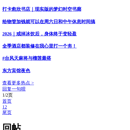
打卡愈欣书店｜现实版的梦幻时空书廊
给物管加钱就可以在周六日和中午休息时间搞
2026｜戒掉冰饮后，身体终于变轻盈
全季酒店都装修在我心里打一个夯！
#台风天麻将与榴莲最搭
东方宾馆夜色
查看更多热点 >
回复一句呗
1/2页
首页
1
2
尾页
回帖