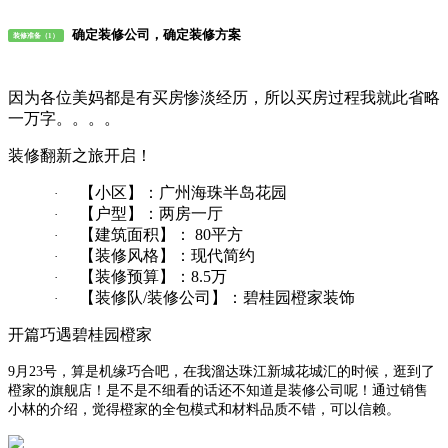
确定装修公司，确定装修方案
装修准备（1）
因为各位美妈都是有买房惨淡经历，所以买房过程我就此省略
一万字。。。。
装修翻新之旅开启！
【小区】：广州海珠半岛花园
·
【户型】：两房一厅
·
【建筑面积】： 80平方
·
【装修风格】：现代简约
·
【装修预算】：8.5万
·
【装修队/装修公司】：碧桂园橙家装饰
·
开篇巧遇碧桂园橙家
9
月23号，算是机缘巧合吧，在我溜达珠江新城花城汇的时候，逛到了
橙家的旗舰店！是不是不细看的话还不知道是装修公司呢！通过销售
小林的介绍，觉得橙家的全包模式和材料品质不错，可以信赖。