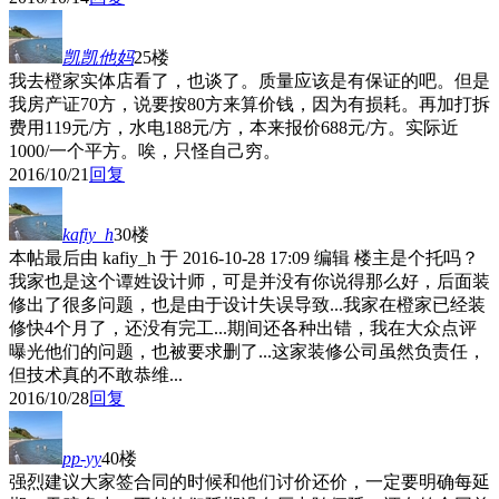
凯凯他妈
25楼
我去橙家实体店看了，也谈了。质量应该是有保证的吧。但是
我房产证70方，说要按80方来算价钱，因为有损耗。再加打拆
费用119元/方，水电188元/方，本来报价688元/方。实际近
1000/一个平方。唉，只怪自己穷。
2016/10/21
回复
kafiy_h
30楼
本帖最后由 kafiy_h 于 2016-10-28 17:09 编辑 楼主是个托吗？
我家也是这个谭姓设计师，可是并没有你说得那么好，后面装
修出了很多问题，也是由于设计失误导致...我家在橙家已经装
修快4个月了，还没有完工...期间还各种出错，我在大众点评
曝光他们的问题，也被要求删了...这家装修公司虽然负责任，
但技术真的不敢恭维...
2016/10/28
回复
pp-yy
40楼
强烈建议大家签合同的时候和他们讨价还价，一定要明确每延