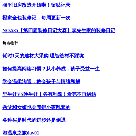
48平旧房改造开始啦！留贴记录
橙家全包装修记，每周更新一次
NO.585【第四届装修日记大赛】李先生家的装修日记
热点推荐
耗时1天的建材大采购 理智选材不踩坑
如何提高阅读习惯？从小养成，孩子受益一生
学会温柔沟通，教会孩子与情绪和解
早生娃VS晚生娃｜各有利弊！看完不再纠结
岳父和女婿也会闹得小家乱套的
各种买是时代的进步还是倒退
泡温泉之旅day01