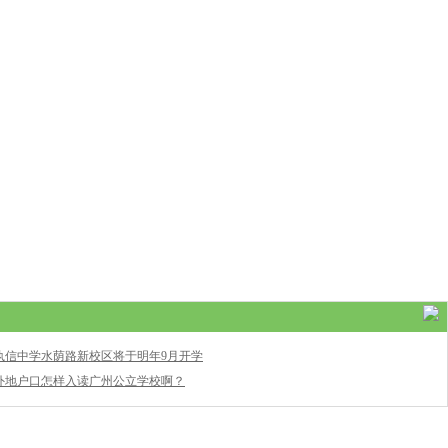
执信中学水荫路新校区将于明年9月开学
外地户口怎样入读广州公立学校啊？