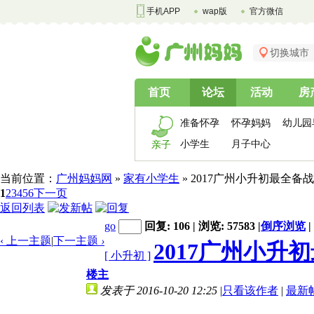
手机APP
wap版
官方微信
切换城市
首页
论坛
活动
房
准备怀孕
怀孕妈妈
幼儿园
小学生
月子中心
亲子
当前位置：
广州妈妈网
»
家有小学生
» 2017广州小升初最全
1
2
3
4
5
6
下一页
返回列表
go
回复: 106 | 浏览: 57583
|
倒序浏览
|
‹ 上一主题
|
下一主题
›
2017广州小升
[ 小升初 ]
楼主
发表于 2016-10-20 12:25
|
只看该作者
|
最新