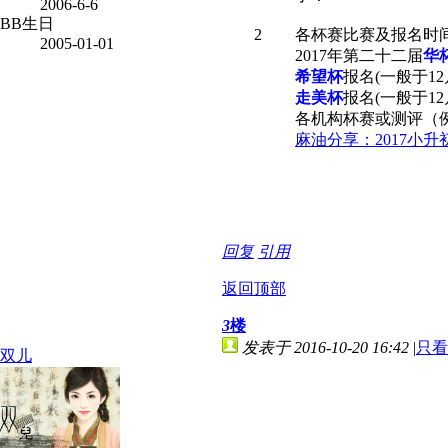
2006-6-6
BB生日
2
各杯赛比赛及报名时
2005-01-01
2017年第二十二届
华
希望杯
报名(一般于1
走美杯
报名(一般于12
各机构杯赛或测评（例
麻油分享：2017小
回复
引用
返回顶部
3
楼
发表于 2016-10-20 16:42
|
只看
双儿