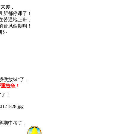
”来袭，
儿所都停课了！
在苦逼地上班，
的台风假期啊！
耶~
骄傲放纵”了，
严重告急！
右了！
学期中考了，