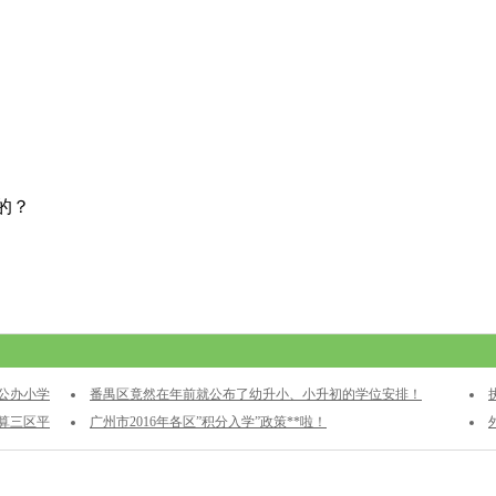
的？
区公办小学
番禺区竟然在年前就公布了幼升小、小升初的学位安排！
推算三区平
广州市2016年各区”积分入学”政策**啦！