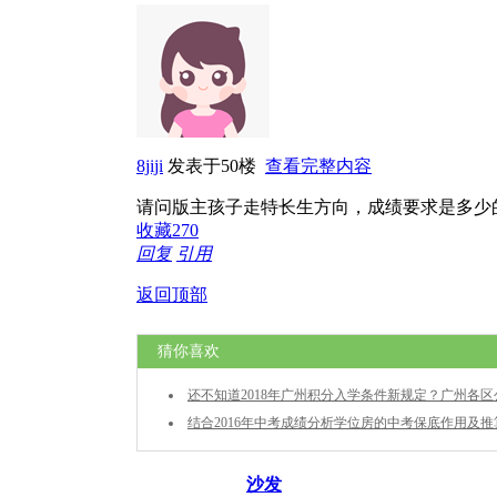
8jiji
发表于50楼
查看完整内容
请问版主孩子走特长生方向，成绩要求是多少
收藏
270
回复
引用
返回顶部
猜你喜欢
还不知道2018年广州积分入学条件新规定？广州各
入学政策汇总贴！
结合2016年中考成绩分析学位房的中考保底作用及
均分
沙发