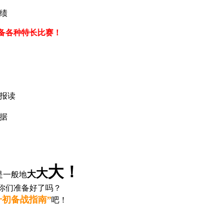
绩
备各种特长比赛！
可报读
据
大
！
大
大
是一般地
你们准备好了吗？
小升初备战指南”
吧！