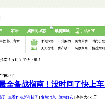
产
家居
妈网同城惠
母婴商城
手机APP
早教
养儿育女
休闲旅游
广州购物
美食厨房
时尚扮靓
谈天说地
房产楼市
装修家居
情感婚姻
生活
备战指南！没时间了快上车！
T
字体:
t
初最全备战指南！没时间了快上车！ 
T
帖子
|
查看作者所有帖子
|
发短消息
|
加为好友
|
字体大小:
t