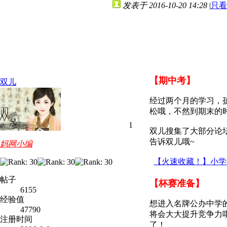
发表于 2016-10-20 14:28
|
只看
【期中考】
双儿
经过两个月的学习，
松哦，不然到期末的
1
双儿搜集了大部分论
告诉双儿哦~
妈网小编
【火速收藏！】小学
帖子
【杯赛准备】
6155
经验值
想进入名牌公办中学
47790
将会大大提升竞争力
注册时间
了！