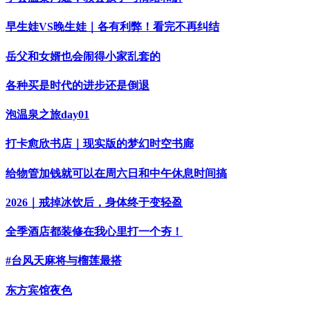
早生娃VS晚生娃｜各有利弊！看完不再纠结
岳父和女婿也会闹得小家乱套的
各种买是时代的进步还是倒退
泡温泉之旅day01
打卡愈欣书店｜现实版的梦幻时空书廊
给物管加钱就可以在周六日和中午休息时间搞
2026｜戒掉冰饮后，身体终于变轻盈
全季酒店都装修在我心里打一个夯！
#台风天麻将与榴莲最搭
东方宾馆夜色