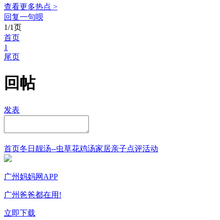
查看更多热点 >
回复一句呗
1/1页
首页
1
尾页
回帖
发表
首页
冬日靓汤--虫草花鸡汤
家居
亲子点评
活动
广州妈妈网APP
广州爸爸都在用!
立即下载