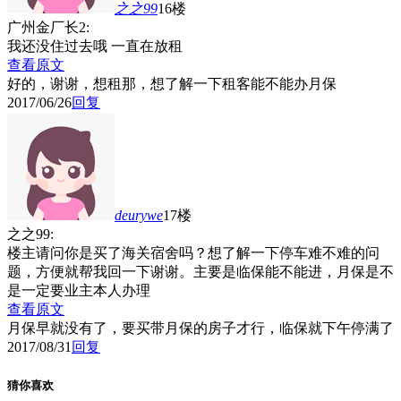
之之99
16楼
广州金厂长2:
我还没住过去哦 一直在放租
查看原文
好的，谢谢，想租那，想了解一下租客能不能办月保
2017/06/26
回复
deurywe
17楼
之之99:
楼主请问你是买了海关宿舍吗？想了解一下停车难不难的问
题，方便就帮我回一下谢谢。主要是临保能不能进，月保是不
是一定要业主本人办理
查看原文
月保早就没有了，要买带月保的房子才行，临保就下午停满了
2017/08/31
回复
猜你喜欢