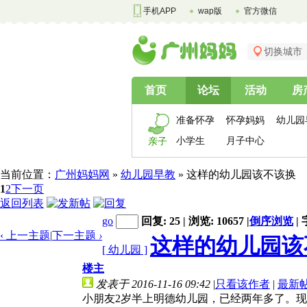
手机APP
wap版
官方微信
切换城市
首页
论坛
活动
房
准备怀孕
怀孕妈妈
幼儿园
小学生
月子中心
亲子
当前位置：
广州妈妈网
»
幼儿园早教
» 这样的幼儿园该不该换
1
2
下一页
返回列表
go
回复: 25 | 浏览: 10657
|
倒序浏览
|
‹ 上一主题
|
下一主题
›
这样的幼儿园该
[ 幼儿园 ]
楼主
发表于 2016-11-16 09:42
|
只看该作者
|
最新
小朋友2岁半上明德幼儿园，已经两年多了。