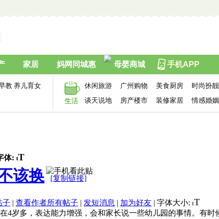
产
家居
妈网同城惠
母婴商城
手机APP
早教
养儿育女
休闲旅游
广州购物
美食厨房
时尚扮靓
谈天说地
房产楼市
装修家居
情感婚姻
生活
T
字体:
t
不该换
[复制链接]
T
帖子
|
查看作者所有帖子
|
发短消息
|
加为好友
|
字体大小:
t
现在4岁多，表达能力增强，会和家长说一些幼儿园的事情。有时