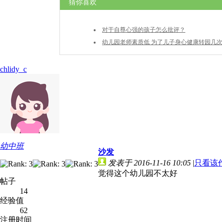
猜你喜欢
对于自尊心强的孩子怎么批评？
幼儿园老师素质低 为了儿子身心健康转园几
chlidy_c
幼中班
沙发
发表于 2016-11-16 10:05
|
只看该
觉得这个幼儿园不太好
帖子
14
经验值
62
注册时间