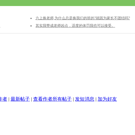
六上换老师,为什么总是换我们的班的?就因为家长不团结吗?
次
其实我赞成老师凶点，适度的体罚我也可以接受。
作者
|
最新帖子
|
查看作者所有帖子
|
发短消息
|
加为好友