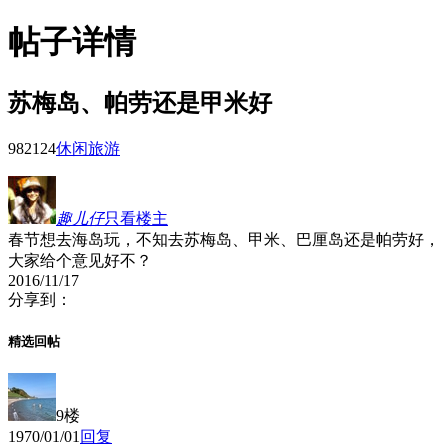
帖子详情
苏梅岛、帕劳还是甲米好
9821
24
休闲旅游
趣儿仔
只看楼主
春节想去海岛玩，不知去苏梅岛、甲米、巴厘岛还是帕劳好，
大家给个意见好不？
2016/11/17
分享到：
精选回帖
9楼
1970/01/01
回复