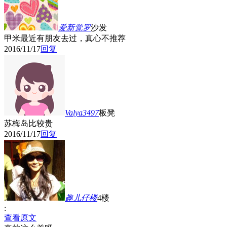
爱新觉罗
沙发
甲米最近有朋友去过，真心不推荐
2016/11/17
回复
Valya3497
板凳
苏梅岛比较贵
2016/11/17
回复
趣儿仔
楼
4楼
:
查看原文