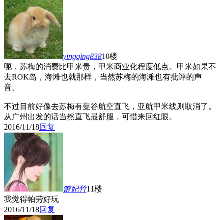
yingqing838
10楼
呃，苏梅的消费比甲米贵，甲米商业化程度低点。甲米如果不
去ROK岛，海滩也就那样，当然苏梅的海滩也有批评的声
音。
不过目前好像去苏梅有曼谷航空直飞，亚航甲米线则取消了。
从广州出发的话当然直飞最舒服，可惜来回红眼。
2016/11/18
回复
箫妃竹
11楼
我觉得帕劳好玩
2016/11/18
回复