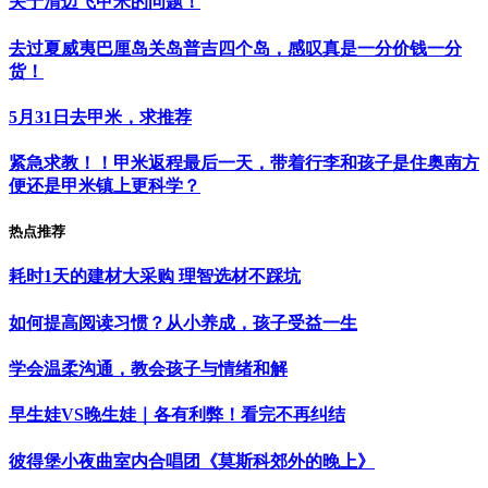
关于清迈飞甲米的问题！
去过夏威夷巴厘岛关岛普吉四个岛，感叹真是一分价钱一分
货！
5月31日去甲米，求推荐
紧急求教！！甲米返程最后一天，带着行李和孩子是住奥南方
便还是甲米镇上更科学？
热点推荐
耗时1天的建材大采购 理智选材不踩坑
如何提高阅读习惯？从小养成，孩子受益一生
学会温柔沟通，教会孩子与情绪和解
早生娃VS晚生娃｜各有利弊！看完不再纠结
彼得堡小夜曲室内合唱团《莫斯科郊外的晚上》