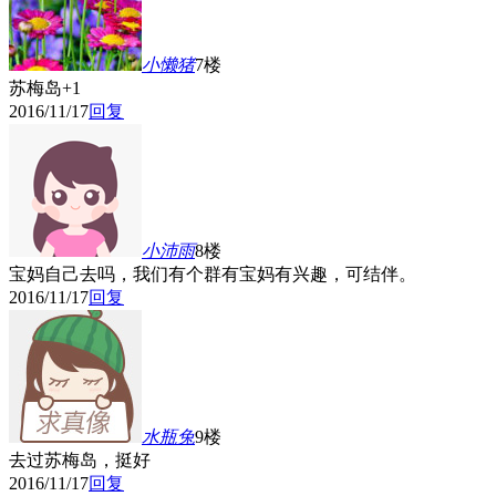
小懒猪
7楼
苏梅岛+1
2016/11/17
回复
小沛雨
8楼
宝妈自己去吗，我们有个群有宝妈有兴趣，可结伴。
2016/11/17
回复
水瓶兔
9楼
去过苏梅岛，挺好
2016/11/17
回复