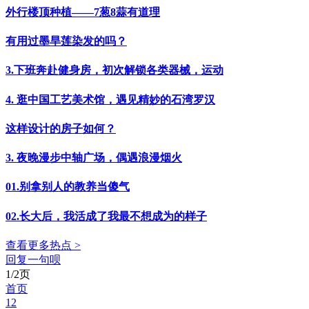
外行楼顶种植——7葱8蒜有道理
有用过墨旱莲染发的吗？
3.下班奔赴健身房，初次解锁各类器械，运动
4. 逛中国工艺美术馆，遇见精妙的石湾罗汉
这样设计的房子如何？
3. 夜晚漫步中轴广场，偶遇浪漫烟火
01.别拿别人的教养当傻气
02.长大后，我活成了我最不想成为的样子
查看更多热点 >
回复一句呗
1/2页
首页
1
2