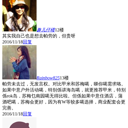
趣儿仔
楼
12楼
其实我自己也是想去帕劳的，但贵呀
2016/11/18
回复
Rainbow825
13楼
帕劳未去过，无发言权。对比甲米和苏梅噶，睇你噶需求咯。
如果中意户外活动噶，特别係讲海岛噶，就更推荐甲米，特别
係rok岛，苏梅乜南园噶无得比啦。但係如果中意住酒店，蒲
酒吧噶，苏梅会更好，因为有W等较多噶选择，商业配套会更
完善。
2016/11/18
回复