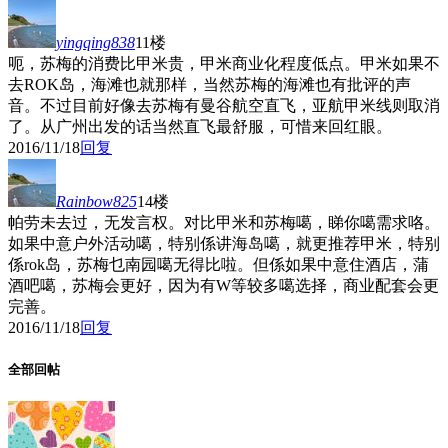
yingqing838
11楼
呃，苏梅的消费比甲米贵，甲米商业化程度低点。甲米如果不
去ROK岛，海滩也就那样，当然苏梅的海滩也有批评的声
音。不过目前好像去苏梅有曼谷航空直飞，亚航甲米线则取消
了。从广州出发的话当然直飞最舒服，可惜来回红眼。
2016/11/18
回复
Rainbow825
14楼
帕劳未去过，无发言权。对比甲米和苏梅噶，睇你噶需求咯。
如果中意户外活动噶，特别係讲海岛噶，就更推荐甲米，特别
係rok岛，苏梅乜南园噶无得比啦。但係如果中意住酒店，蒲
酒吧噶，苏梅会更好，因为有W等较多噶选择，商业配套会更
完善。
2016/11/18
回复
全部回帖