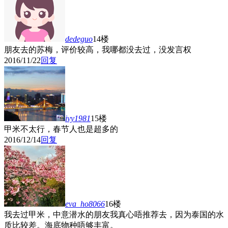
dedeguo
14楼
朋友去的苏梅，评价较高，我哪都没去过，没发言权
2016/11/22
回复
ivy1981
15楼
甲米不太行，春节人也是超多的
2016/12/14
回复
eva_ho8066
16楼
我去过甲米，中意潜水的朋友我真心唔推荐去，因为泰国的水
质比较差。海底物种唔够丰富。