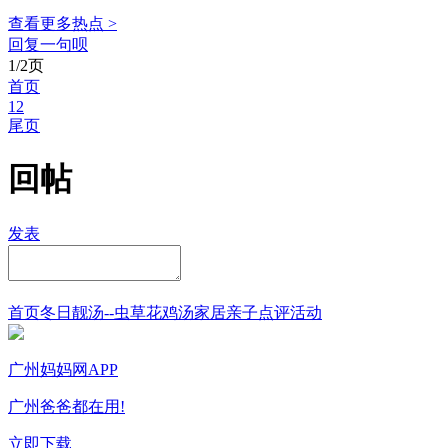
查看更多热点 >
回复一句呗
1/2页
首页
1
2
尾页
回帖
发表
首页
冬日靓汤--虫草花鸡汤
家居
亲子点评
活动
广州妈妈网APP
广州爸爸都在用!
立即下载