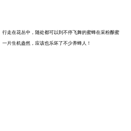
行走在花丛中，随处都可以到不停飞舞的蜜蜂在采粉酿蜜
一片生机盎然，应该也乐坏了不少养蜂人！