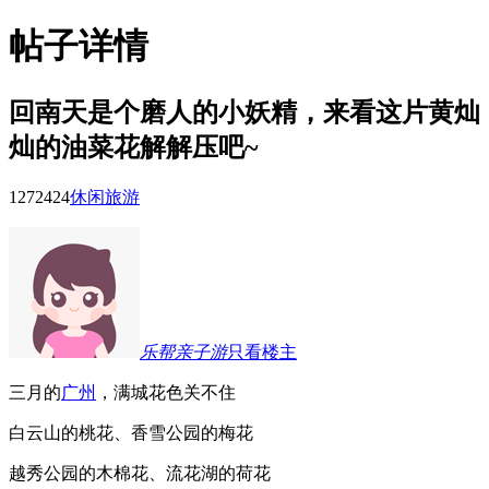
帖子详情
回南天是个磨人的小妖精，来看这片黄灿
灿的油菜花解解压吧~
12724
24
休闲旅游
乐帮亲子游
只看楼主
三月的
广州
，满城花色关不住
白云山的桃花、香雪公园的梅花
越秀公园的木棉花、流花湖的荷花