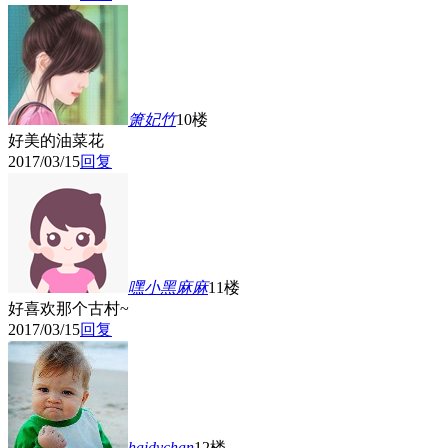
箫妃竹
10楼
好美的油菜花
2017/03/15
回复
嘿小黑麻麻
11楼
好喜欢那个古村~
2017/03/15
回复
haidychan
12楼