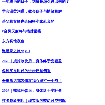
一地鸡毛的日子，到底是怎么过出来的？
学会温柔沟通，教会孩子与情绪和解
岳父和女婿也会闹得小家乱套的
#台风天麻将与榴莲最搭
东方宾馆夜色
泡温泉之旅day01
2026｜戒掉冰饮后，身体终于变轻盈
各种买是时代的进步还是倒退
全季酒店都装修在我心里打一个夯！
2026｜戒掉冰饮后，身体终于变轻盈
打卡愈欣书店｜现实版的梦幻时空书廊