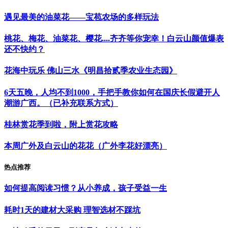
遇见最美的油菜花——宝苞农场的多样玩法
桃花、梅花、油菜花、樱花....齐齐等你宠幸！白云山颜值爆表
还不快约？
花海中玩乐 佛山三水《明昌拾贰季农业生态园》
6天五晚，人均不到1000，手把手教你如何在国庆长假避开人
潮游广西。（已补充联系方式）
桂林赏花季到啦，附上赏花攻略
本周广外及白云山的花花（广外李花好漂亮）
热点推荐
如何提高阅读习惯？从小养成，孩子受益一生
耗时1天的建材大采购 理智选材不踩坑