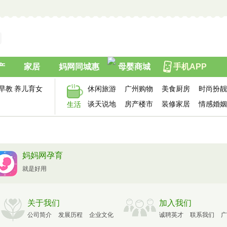
产
家居
妈网同城惠
母婴商城
手机APP
早教
养儿育女
休闲旅游
广州购物
美食厨房
时尚扮靓
谈天说地
房产楼市
装修家居
情感婚姻
生活
妈妈网孕育
就是好用
关于我们
加入我们
公司简介
发展历程
企业文化
诚聘英才
联系我们
广