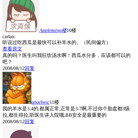
Applemeng
楼
10楼
carlan:
听说过吃西瓜是最快可以补羊水的。（民间偏方）
查看原文
真的吗？医生叫我狂饮汤水啊！西瓜水分多，应该都可以的
吧？
2008/08/12
回复
angelwsc
11楼
我的羊水是3.4的,都属正常,正常是3-7啊,不过你个胎盘都3级
拉,都生得拉,听医生讲入院哦,BB安全是最重要的
2008/08/12
回复