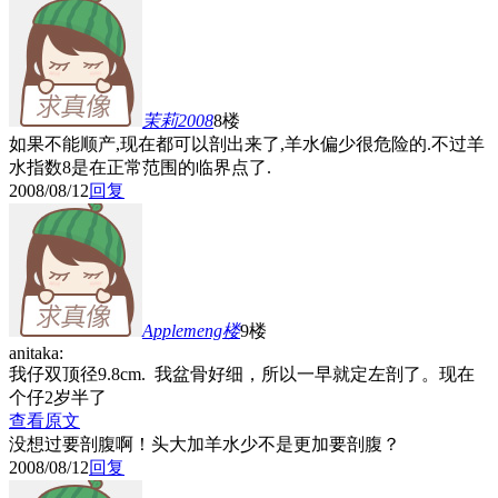
茉莉2008
8楼
如果不能顺产,现在都可以剖出来了,羊水偏少很危险的.不过羊
水指数8是在正常范围的临界点了.
2008/08/12
回复
Applemeng
楼
9楼
anitaka:
我仔双顶径9.8cm. 我盆骨好细，所以一早就定左剖了。现在
个仔2岁半了
查看原文
没想过要剖腹啊！头大加羊水少不是更加要剖腹？
2008/08/12
回复