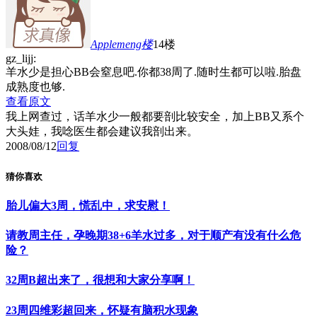
Applemeng
楼
14楼
gz_lijj:
羊水少是担心BB会窒息吧.你都38周了.随时生都可以啦.胎盘
成熟度也够.
查看原文
我上网查过，话羊水少一般都要剖比较安全，加上BB又系个
大头娃，我唸医生都会建议我剖出来。
2008/08/12
回复
猜你喜欢
胎儿偏大3周，慌乱中，求安慰！
请教周主任，孕晚期38+6羊水过多，对于顺产有没有什么危
险？
32周B超出来了，很想和大家分享啊！
23周四维彩超回来，怀疑有脑积水现象