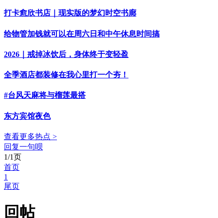
打卡愈欣书店｜现实版的梦幻时空书廊
给物管加钱就可以在周六日和中午休息时间搞
2026｜戒掉冰饮后，身体终于变轻盈
全季酒店都装修在我心里打一个夯！
#台风天麻将与榴莲最搭
东方宾馆夜色
查看更多热点 >
回复一句呗
1/1页
首页
1
尾页
回帖