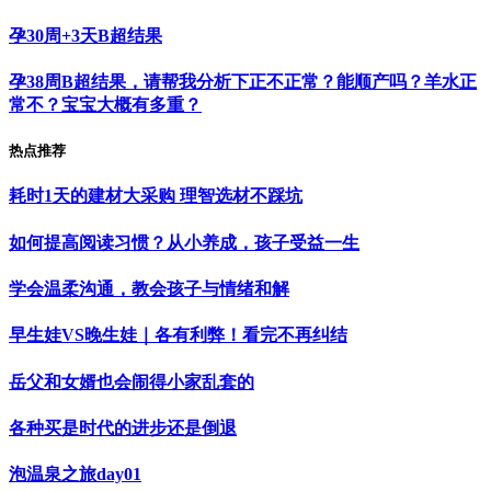
孕30周+3天B超结果
孕38周B超结果，请帮我分析下正不正常？能顺产吗？羊水正
常不？宝宝大概有多重？
热点推荐
耗时1天的建材大采购 理智选材不踩坑
如何提高阅读习惯？从小养成，孩子受益一生
学会温柔沟通，教会孩子与情绪和解
早生娃VS晚生娃｜各有利弊！看完不再纠结
岳父和女婿也会闹得小家乱套的
各种买是时代的进步还是倒退
泡温泉之旅day01