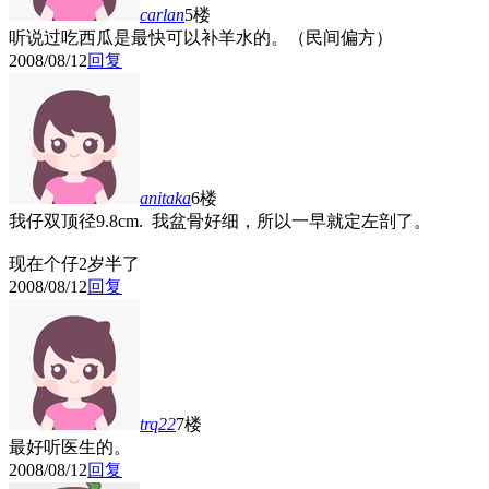
carlan
5楼
听说过吃西瓜是最快可以补羊水的。（民间偏方）
2008/08/12
回复
anitaka
6楼
我仔双顶径9.8cm. 我盆骨好细，所以一早就定左剖了。
现在个仔2岁半了
2008/08/12
回复
trq22
7楼
最好听医生的。
2008/08/12
回复