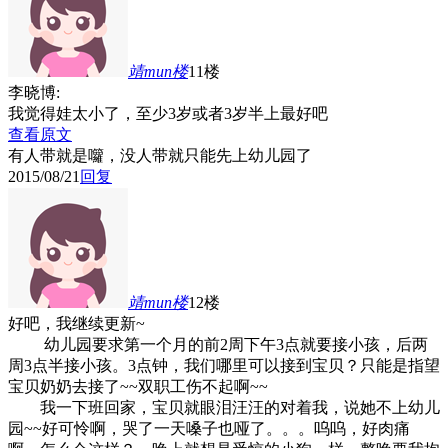
靖mun
楼
11楼
李晓博:
我觉得娃太小了，至少3岁或者3岁半上最好吧
查看原文
有人带就是囖，没人带就只能先上幼儿园了
2015/08/21
回复
靖mun
楼
12楼
好吧，我继续更新~
幼儿园要求第一个月的前2周下午3点就要接小孩，后两
周3点半接小孩。3点钟，我们哪里可以接到宝贝？只能是指望
宝贝奶奶去接了~~双职工伤不起啊~~
我一下班回家，宝贝就眼泪汪汪的对着我，说她不上幼儿
园~~好可怜啊，哭了一天嗓子也哑了。。。呜呜，好肉痛