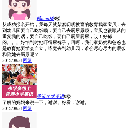
靖mun
楼
8楼
从成功报名开始，我每天就絮絮叨叨教育的教育我家宝贝：去
到幼儿园要自己吃饭哦，要自己去屙尿尿哦，宝贝也很顺从的
重复我的话，要自己吃饭，要自己屙屎屙尿，哎！好郁
闷。。。好怕到时她吓得尿裤子，呵呵，我们家奶奶和爸爸也
是教育她要学会自立，毕竟去到幼儿园，谁会尽心尽力的喂饭
和陪她去屙尿呢？
2015/08/21
回复
香港小学英语
9楼
了解的妈妈来说一下，谢谢。好看，谢谢。
2015/08/21
回复