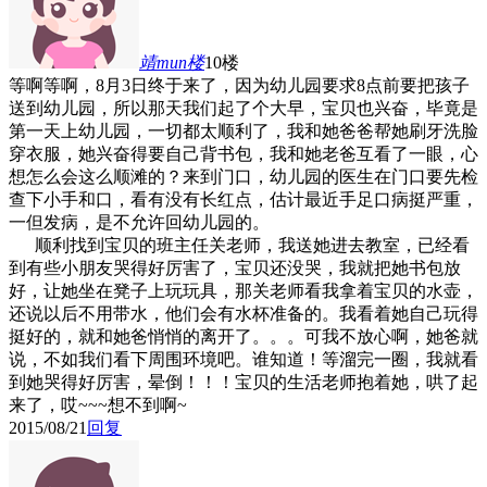
靖mun
楼
10楼
等啊等啊，8月3日终于来了，因为幼儿园要求8点前要把孩子
送到幼儿园，所以那天我们起了个大早，宝贝也兴奋，毕竟是
第一天上幼儿园，一切都太顺利了，我和她爸爸帮她刷牙洗脸
穿衣服，她兴奋得要自己背书包，我和她老爸互看了一眼，心
想怎么会这么顺滩的？来到门口，幼儿园的医生在门口要先检
查下小手和口，看有没有长红点，估计最近手足口病挺严重，
一但发病，是不允许回幼儿园的。
顺利找到宝贝的班主任关老师，我送她进去教室，已经看
到有些小朋友哭得好厉害了，宝贝还没哭，我就把她书包放
好，让她坐在凳子上玩玩具，那关老师看我拿着宝贝的水壶，
还说以后不用带水，他们会有水杯准备的。我看着她自己玩得
挺好的，就和她爸悄悄的离开了。。。可我不放心啊，她爸就
说，不如我们看下周围环境吧。谁知道！等溜完一圈，我就看
到她哭得好厉害，晕倒！！！宝贝的生活老师抱着她，哄了起
来了，哎~~~想不到啊~
2015/08/21
回复