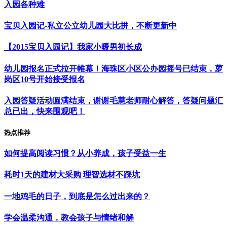
入园各种难
宝贝入园记-私立公立幼儿园大比拼，不断更新中
【2015宝贝入园记】我家小暖男初长成
幼儿园报名正式拉开帷幕！海珠区小区公办园摇号已结束，萝
岗区10号开始接受报名
入园答疑活动圆满结束，谢谢毛慧老师耐心解答，答疑问题汇
总已出，快来围观吧！
热点推荐
如何提高阅读习惯？从小养成，孩子受益一生
耗时1天的建材大采购 理智选材不踩坑
一地鸡毛的日子，到底是怎么过出来的？
学会温柔沟通，教会孩子与情绪和解