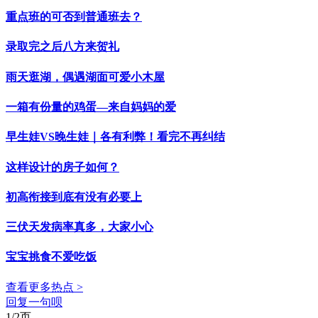
重点班的可否到普通班去？
录取完之后八方来贺礼
雨天逛湖，偶遇湖面可爱小木屋
一箱有份量的鸡蛋—来自妈妈的爱
早生娃VS晚生娃｜各有利弊！看完不再纠结
这样设计的房子如何？
初高衔接到底有没有必要上
三伏天发病率真多，大家小心
宝宝挑食不爱吃饭
查看更多热点 >
回复一句呗
1/2页