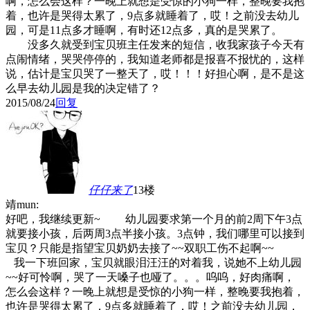
啊，怎么会这样？一晚上就想是受惊的小狗一样，整晚要我抱
着，也许是哭得太累了，9点多就睡着了，哎！之前没去幼儿
园，可是11点多才睡啊，有时还12点多，真的是哭累了。
没多久就受到宝贝班主任发来的短信，收我家孩子今天有
点闹情绪，哭哭停停的，我知道老师都是报喜不报忧的，这样
说，估计是宝贝哭了一整天了，哎！！！好担心啊，是不是这
么早去幼儿园是我的决定错了？
2015/08/24
回复
仔仔来了
13楼
靖mun:
好吧，我继续更新~ 幼儿园要求第一个月的前2周下午3点
就要接小孩，后两周3点半接小孩。3点钟，我们哪里可以接到
宝贝？只能是指望宝贝奶奶去接了~~双职工伤不起啊~~
我一下班回家，宝贝就眼泪汪汪的对着我，说她不上幼儿园
~~好可怜啊，哭了一天嗓子也哑了。。。呜呜，好肉痛啊，
怎么会这样？一晚上就想是受惊的小狗一样，整晚要我抱着，
也许是哭得太累了，9点多就睡着了，哎！之前没去幼儿园，