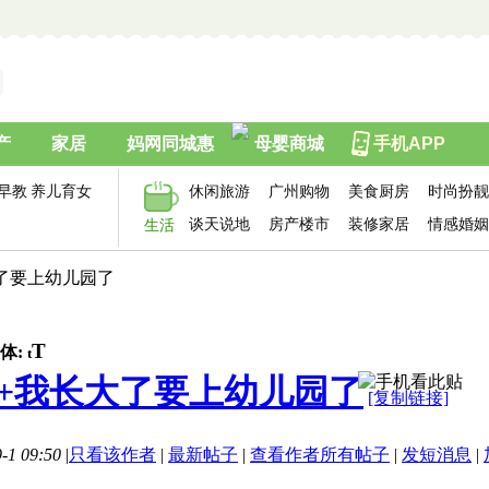
产
家居
妈网同城惠
母婴商城
手机APP
早教
养儿育女
休闲旅游
广州购物
美食厨房
时尚扮靓
谈天说地
房产楼市
装修家居
情感婚姻
生活
大了要上幼儿园了
T
体:
t
+我长大了要上幼儿园了
[复制链接]
1 09:50
|
只看该作者
|
最新帖子
|
查看作者所有帖子
|
发短消息
|