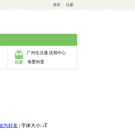
登录
|
注册
广州生活通
试用中心
母婴闲置
优惠
T
加为好友
|
字体大小:
t