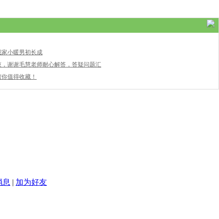
】我家小暖男初长成
束，谢谢毛慧老师耐心解答，答疑问题汇
馆你值得收藏！
消息
|
加为好友