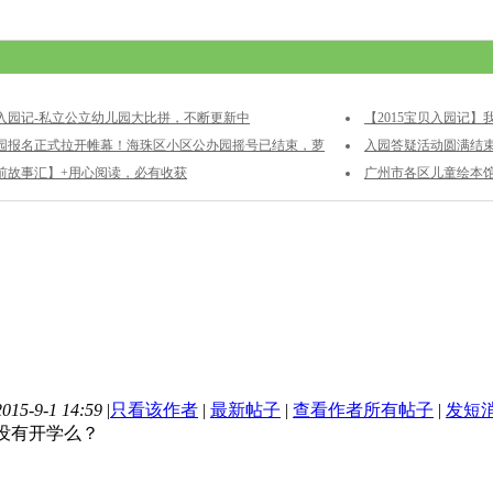
入园记-私立公立幼儿园大比拼，不断更新中
【2015宝贝入园记
园报名正式拉开帷幕！海珠区小区公办园摇号已结束，萝
入园答疑活动圆满结
号开始接受报名
前故事汇】+用心阅读，必有收获
总已出，快来围观吧！
广州市各区儿童绘本
15-9-1 14:59
|
只看该作者
|
最新帖子
|
查看作者所有帖子
|
发短
没有开学么？