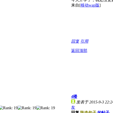
来自[
移动wap版
]
回复
引用
返回顶部
4
楼
发表于 2015-9-3 22:2
友
回复
陈杏包子
的帖子