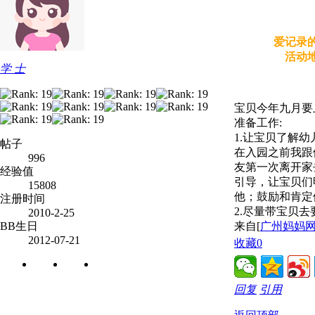
爱记录的
活动地
学 士
宝贝今年九月要
准备工作:
1.让宝贝了解幼
帖子
在入园之前我跟
996
友第一次离开家
经验值
引导，让宝贝们
15808
他；鼓励和肯定
注册时间
2.尽量带宝贝
2010-2-25
BB生日
来自[
广州妈妈网A
2012-07-21
收藏
0
回复
引用