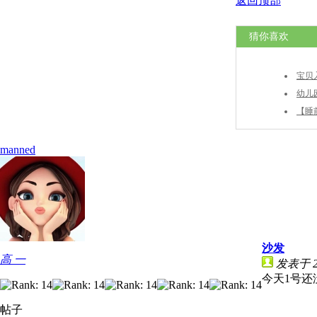
返回顶部
猜你喜欢
宝贝
幼儿
岗区10
【睡
manned
沙发
高 一
发表于 20
今天1号还
帖子