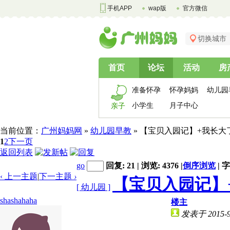
手机APP
wap版
官方微信
切换城市
首页
论坛
活动
房
准备怀孕
怀孕妈妈
幼儿园
小学生
月子中心
亲子
当前位置：
广州妈妈网
»
幼儿园早教
» 【宝贝入园记】+我长
1
2
下一页
返回列表
go
回复: 21 | 浏览: 4376
|
倒序浏览
|
字
‹ 上一主题
|
下一主题
›
【宝贝入园记】
[ 幼儿园 ]
shashahaha
楼主
发表于 2015-9-