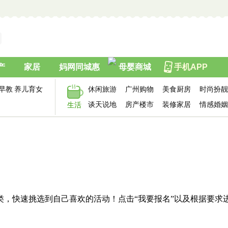
产
家居
妈网同城惠
母婴商城
手机APP
早教
养儿育女
休闲旅游
广州购物
美食厨房
时尚扮靓
谈天说地
房产楼市
装修家居
情感婚姻
生活
类，快速挑选到自己喜欢的活动！点击“我要报名”以及根据要求