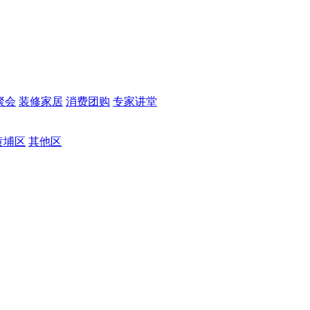
聚会
装修家居
消费团购
专家讲堂
黄埔区
其他区