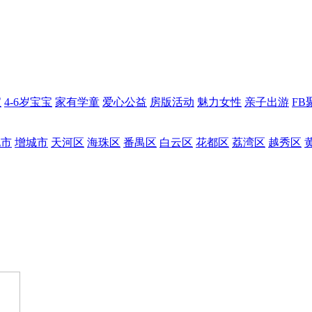
宝
4-6岁宝宝
家有学童
爱心公益
房版活动
魅力女性
亲子出游
FB
化市
增城市
天河区
海珠区
番禺区
白云区
花都区
荔湾区
越秀区