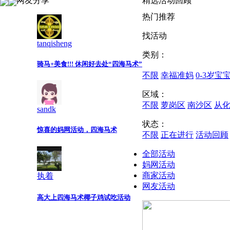
网友分享
精选活动回顾
热门推荐
找活动
tanqisheng
类别：
骑马+美食!!! 休闲好去处“四海马术”
不限
幸福准妈
0-3岁宝
区域：
不限
萝岗区
南沙区
从
sandk
状态：
惊喜的妈网活动，四海马术
不限
正在进行
活动回顾
全部活动
妈网活动
商家活动
执着
网友活动
高大上四海马术椰子鸡试吃活动