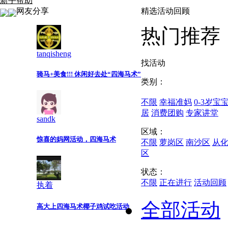
新手帮助
网友分享
精选活动回顾
热门推荐
tanqisheng
找活动
骑马+美食!!! 休闲好去处“四海马术”
类别：
不限
幸福准妈
0-3岁宝
居
消费团购
专家讲堂
sandk
区域：
惊喜的妈网活动，四海马术
不限
萝岗区
南沙区
从
区
状态：
不限
正在进行
活动回顾
执着
全部活动
高大上四海马术椰子鸡试吃活动