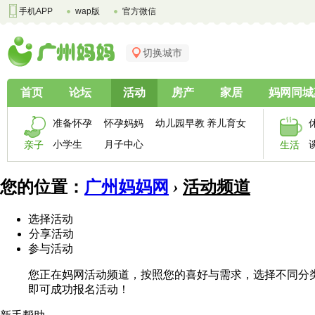
手机APP
wap版
官方微信
切换城市
首页
论坛
活动
房产
家居
妈网同城
准备怀孕
怀孕妈妈
幼儿园早教
养儿育女
小学生
月子中心
亲子
生活
您的位置：
广州妈妈网
›
活动频道
选择活动
分享活动
参与活动
您正在妈网活动频道，按照您的喜好与需求，选择不同分
即可成功报名活动！