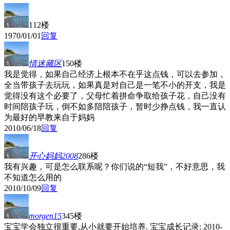
112楼
1970/01/01
回复
情迷藏区
150楼
我是觉得，如果自己经济上根本不在乎这点钱，可以去参加，
全当带孩子去玩玩，如果真是对自己是一笔不小的开支，我是
觉得没有这个必要了，父母忙着拼命争取给孩子花，自己没有
时间陪孩子玩，倒不如多陪陪孩子，暂时少挣点钱，我一直认
为最好的早教来自于妈妈
2010/06/18
回复
开心妈妈2008
286楼
我有兴趣，可是怎么联系呢？你们说的“短我”，不好意思，我
不知道怎么用的
2010/10/09
回复
morgen15
345楼
宝宝学会独立很重要,从小就要开始培养. 宝宝成长记录: 2010-