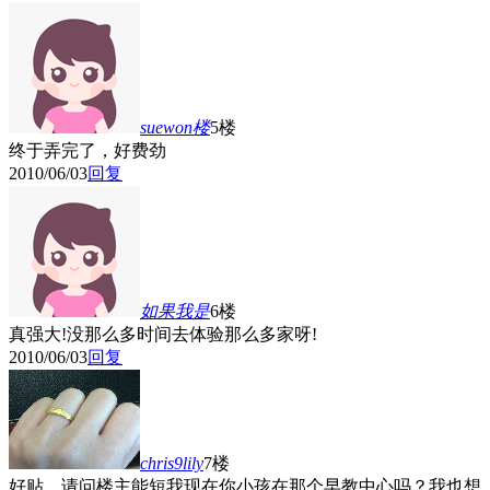
suewon
楼
5楼
终于弄完了，好费劲
2010/06/03
回复
如果我是
6楼
真强大!没那么多时间去体验那么多家呀!
2010/06/03
回复
chris9lily
7楼
好贴，请问楼主能短我现在你小孩在那个早教中心吗？我也想