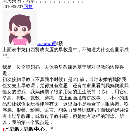
又免费的，哈哈。。。。。。。。。。。
2010/06/03
回复
suewon
楼
4楼
上面表中龙口西贤成大厦的早教是**，不知道为什么会显示成
**。
我是一位全职妈妈，去体验早教课是基于我对早教的浓厚兴
趣。
初次接触早教（不算我小时候）是
4
年前，当时未婚的我陪我
侄女去上早教课，觉得挺有意思；还有在家里看到我妈妈跟我
侄女的游戏，我妈妈攒了很多用完的卫生纸筒（芯），用它们
垒高、排队、数数、穿绳、在上面画脸谱讲故事……小小的废
品却让我侄女玩得津津有味。这里面不是融合了手眼协调、秩
序感、形状、绘画、语言、想象力等等训练吗？而我妈妈并没
有上过早教课，或看过早教书籍，但是她有这样的理念。所
以，我的第一个观点是：
“早教
≠
早教中心。”
1.