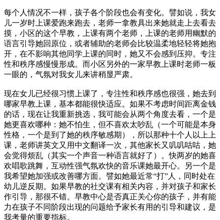
每个人情况不一样，孩子各个阶段也会有变化。譬如说，我女
儿一岁时上课爱跑来跑去，老师一拿教具出来她就走上去看去
摸，小区的这个早教，上课有两个老师，上课的老师用幽默的
语言引导她回原位，或者辅助的老师会比较温柔地轻轻将她抱
开，在不影响其他同学上课的同时，她又不会感到压抑。专注
性和秩序感慢慢形成。而小区另外的一家早教上课时老师一板
一眼的，气氛对我女儿来讲稍显严肃。
现在女儿已经很习惯上课了，专注性和秩序感也很强，她去到
哪家早教上课，基本都能很快适应。如果不考虑时间距离金钱
的话，现在让我重新挑选，我可能会从两个角度去看，一个是
她更喜欢哪种：她不怕生，但不喜欢太吵乱（一个可能是本身
性格，一个是到了她的秩序敏感期），所以那种十个人以上上
课，老师讲英文又用中文翻译一次，其他家长又叽叽咕咕，她
会觉得烦乱（其实一个声音一种语言就好了）。快两岁的她喜
欢唱歌跳舞，互动性强气氛欢快的音乐课她最开心。另一个是
我希望她加强或改善哪方面。譬如她最近常“打”人，同时处在
幼儿逆反期。如果早教的社交课有相关内容，并对孩子和家长
作引导，那很不错。早教中心是否真正关心你的孩子，并有能
力在孩子不同阶段出现的问题给予家长有用的引导和建议，是
我考量的重要指标。