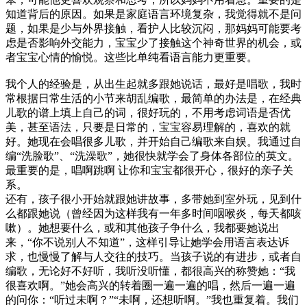
知道背后的原因。如果是家庭语言环境复杂，我觉得就不是问
题，如果是少与外界接触，看护人比较沉闷，那妈妈可能要考
虑是否影响外交能力，宝宝少了接触这个神奇世界的机会，或
者宝宝心情的愉悦。这些比单纯看语言能力更重要。
我个人的经验是，从出生起就多跟她说话，最好是唱歌，我时
常根据日常生活的小节来胡乱编歌，最简单的办法是，在经典
儿歌的谱上填上自己的词，很好玩的，不用考虑词语是否优
美，甚至语法，只要是日常的，宝宝容易理解的，喜欢的就
好。她现在会唱很多儿歌，并开始自己编歌来自娱。我通过自
编“洗脸歌”、“洗澡歌”，她很快就学会了身体各部位的英文。
最重要的是，唱啊跳啊 让你和宝宝都很开心，很好的亲子关
系。
还有，孩子很小开始就跟她讲故事，多带她到室外玩，见到什
么都跟她说（曾经因为这样我有一年多时间咽喉炎，每天都咳
嗽）。她想要什么，或和其他孩子争什么，我都要她说出
来，“你不说别人不知道”，这样引导让她学会用语言表达诉
求，也慢慢了解与人交往的技巧。当孩子说的有进步，或者自
编歌，无论好不好听，我听没听懂，都很高兴的称赞她：“我
很喜欢啊。”她会高兴的转着圈一遍一遍的唱，然后一遍一遍
的问你：“听过未啊？”“未啊，还想听啊。”我也重复着。我们