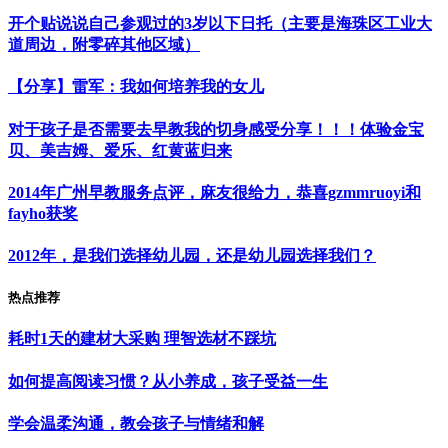
开个贴说说自己参观过的3岁以下日托（主要是海珠区工业大
道周边，附零碎其他区域）
【分享】雷军：我如何培养我的女儿
对于孩子是否需要去早教我的切身感受分享！！！体验金宝
贝、美吉姆、爱乐、红黄蓝归来
2014年广州早教服务点评，麻友很给力，恭喜gzmmruoyi和
fayho获奖
2012年，是我们选择幼儿园，还是幼儿园选择我们？
热点推荐
耗时1天的建材大采购 理智选材不踩坑
如何提高阅读习惯？从小养成，孩子受益一生
学会温柔沟通，教会孩子与情绪和解