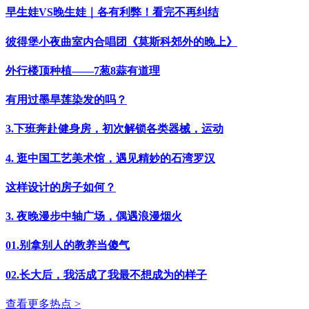
早生娃VS晚生娃｜各有利弊！看完不再纠结
彼得堡小夜曲室内合唱团《莫斯科郊外的晚上》
外行楼顶种植——7葱8蒜有道理
有用过墨旱莲染发的吗？
3.下班奔赴健身房，初次解锁各类器械，运动
4. 逛中国工艺美术馆，遇见精妙的石湾罗汉
这样设计的房子如何？
3. 夜晚漫步中轴广场，偶遇浪漫烟火
01.别拿别人的教养当傻气
02.长大后，我活成了我最不想成为的样子
查看更多热点 >