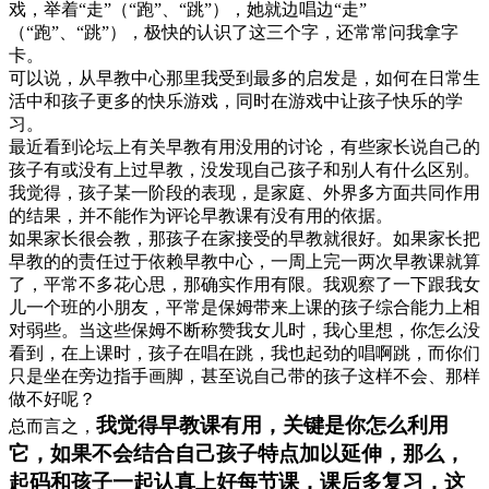
戏，举着“走”（“跑”、“跳”），她就边唱边“走”
（“跑”、“跳”），极快的认识了这三个字，还常常问我拿字
卡。
可以说，从早教中心那里我受到最多的启发是，如何在日常生
活中和孩子更多的快乐游戏，同时在游戏中让孩子快乐的学
习。
最近看到论坛上有关早教有用没用的讨论，有些家长说自己的
孩子有或没有上过早教，没发现自己孩子和别人有什么区别。
我觉得，孩子某一阶段的表现，是家庭、外界多方面共同作用
的结果，并不能作为评论早教课有没有用的依据。
如果家长很会教，那孩子在家接受的早教就很好。如果家长把
早教的的责任过于依赖早教中心，一周上完一两次早教课就算
了，平常不多花心思，那确实作用有限。我观察了一下跟我女
儿一个班的小朋友，平常是保姆带来上课的孩子综合能力上相
对弱些。当这些保姆不断称赞我女儿时，我心里想，你怎么没
看到，在上课时，孩子在唱在跳，我也起劲的唱啊跳，而你们
只是坐在旁边指手画脚，甚至说自己带的孩子这样不会、那样
做不好呢？
我觉得早教课有用，关键是你怎么利用
总而言之
，
它，如果不会结合自己孩子特点加以延伸，那么，
起码和孩子一起认真上好每节课，课后多复习，这