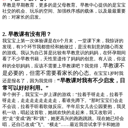
早教是早期教育，更多的是父母教育。早教中心提供的是宝宝
社交的机会、玩乐的空间、加强秩序感的载体，以及最最重要
的：对家长的启发。
2.
早教课有没有用？
我宝宝上第一次体验课是在
6
个月末，一堂课下来，我惊讶的
发现，有
3
个环节我都曾经和她做过，是没有刻意的随心而发
的游戏。我认为自己算是比较有早教意识的妈妈，在怀孕期间
看了不少早教书籍，天性里遗传了妈妈的创意。有人说，你这
早教课不
样的全职妈妈，应该不需要上早教课吧？我觉得
，
是必要的，但需不需要看家长的心态
。
在宝宝
1
岁时我
“早教课对我有不少启发，日
还是报名了，因为我觉得：
常可以好好利用。”
举个例子，我宝宝一岁上课的游戏：“拉着手呀走走，拉着手
呀走走，走走走走走走走走，看谁先蹲下。”那时宝宝们会走
不会说，拉着手听着歌做反应。半年后女儿去公园要抱，我灵
机一动，唱起这首歌，她就欢快的走起来，我又改歌词，
把“走”变成“跑”和“跳”，她更高兴的跑跑跳跳。现在她已经会
唱，还自己改成“飞”、“横走”……最近我尝试拿字卡和她游