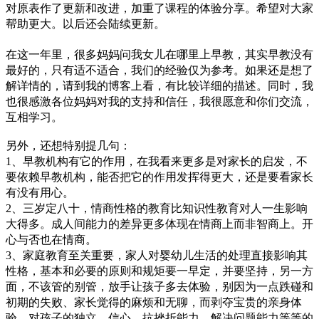
对原表作了更新和改进，加重了课程的体验分享。希望对大家
帮助更大。以后还会陆续更新。
在这一年里，很多妈妈问我女儿在哪里上早教，其实早教没有
最好的，只有适不适合，我们的经验仅为参考。如果还是想了
解详情的，请到我的博客上看，有比较详细的描述。同时，我
也很感激各位妈妈对我的支持和信任，我很愿意和你们交流，
互相学习。
另外，还想特别提几句：
1、早教机构有它的作用，在我看来更多是对家长的启发，不
要依赖早教机构，能否把它的作用发挥得更大，还是要看家长
有没有用心。
2、三岁定八十，情商性格的教育比知识性教育对人一生影响
大得多。成人间能力的差异更多体现在情商上而非智商上。开
心与否也在情商。
3、家庭教育至关重要，家人对婴幼儿生活的处理直接影响其
性格，基本和必要的原则和规矩要一早定，并要坚持，另一方
面，不该管的别管，放手让孩子多去体验，别因为一点跌碰和
初期的失败、家长觉得的麻烦和无聊，而剥夺宝贵的亲身体
验，对孩子的独立、信心、抗挫折能力、解决问题能力等等的