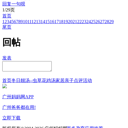
回复一句呗
1/29页
首页
1
2
3
4
5
6
7
8
9
10
11
12
13
14
15
16
17
18
19
20
21
22
23
24
25
26
27
28
29
尾页
回帖
发表
首页
冬日靓汤--虫草花鸡汤
家居
亲子点评
活动
广州妈妈网APP
广州爸爸都在用!
立即下载