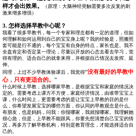
样才会出效果。
（原理：大脑神经突触需要多次反复的刺
激来增多增强）
3.
怎样选择早教中心呢？
我看了很多早教书，每一个专家和理念都有一定的道理，但如
何理解和如何运用到自己的宝宝身上呢？我的经验是，照搬照
套可能是行不通的，每个宝宝有自身的特点，家长也是。我不
全盘肯定和否定某一理论，尽量以开放的心态去看去学习，觉
得有理的、适合自己的就拿来用，并根据自己情况去发挥、延
伸。
“
没有最好的早教中
同理，上过不少早教体验课后，我觉得
心，只有更适合的。
”
什么时候上早教，选择哪家早教，是根据宝宝和家庭的情况决
定的。需要考虑上课方不方便，家庭经济情况，由谁带宝宝上
课，什么时间上，更需要考虑的是让宝宝上早教的目的是什
么，你希望发展宝宝的哪些方面，你认同的早教观念是什么。
有朋友，也是妈妈，问我：你报哪家，我就报哪家。我理解她
很心急，但是，上早教不能跟风，你要先想清楚自己宝宝的情
况，再多方了解早教机构，特别是教育理念，才能选择适合自
己的。