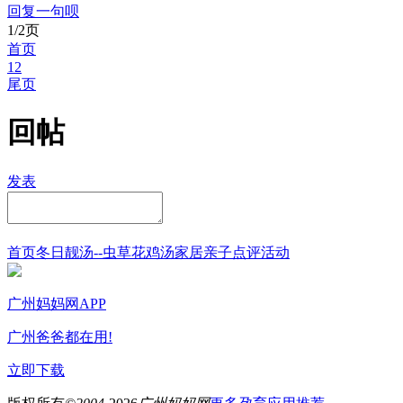
回复一句呗
1/2页
首页
1
2
尾页
回帖
发表
首页
冬日靓汤--虫草花鸡汤
家居
亲子点评
活动
广州妈妈网APP
广州爸爸都在用!
立即下载