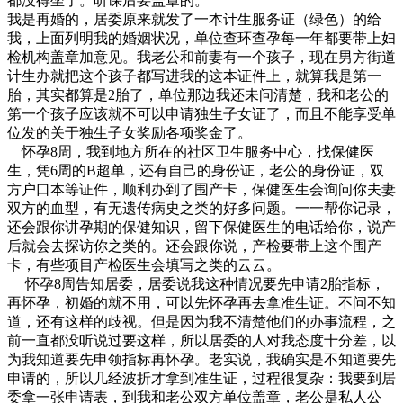
都没得坐了。听课后要盖章的。
我是再婚的，居委原来就发了一本计生服务证（绿色）的给
我，上面列明我的婚姻状况，单位查环查孕每一年都要带上妇
检机构盖章加意见。我老公和前妻有一个孩子，现在男方街道
计生办就把这个孩子都写进我的这本证件上，就算我是第一
胎，其实都算是2胎了，单位那边我还未问清楚，我和老公的
第一个孩子应该就不可以申请独生子女证了，而且不能享受单
位发的关于独生子女奖励各项奖金了。
怀孕8周，我到地方所在的社区卫生服务中心，找保健医
生，凭6周的B超单，还有自己的身份证，老公的身份证，双
方户口本等证件，顺利办到了围产卡，保健医生会询问你夫妻
双方的血型，有无遗传病史之类的好多问题。一一帮你记录，
还会跟你讲孕期的保健知识，留下保健医生的电话给你，说产
后就会去探访你之类的。还会跟你说，产检要带上这个围产
卡，有些项目产检医生会填写之类的云云。
怀孕8周告知居委，居委说我这种情况要先申请2胎指标，
再怀孕，初婚的就不用，可以先怀孕再去拿准生证。不问不知
道，还有这样的歧视。但是因为我不清楚他们的办事流程，之
前一直都没听说过要这样，所以居委的人对我态度十分差，以
为我知道要先申领指标再怀孕。老实说，我确实是不知道要先
申请的，所以几经波折才拿到准生证，过程很复杂：我要到居
委拿一张申请表，到我和老公双方单位盖章，老公是私人公