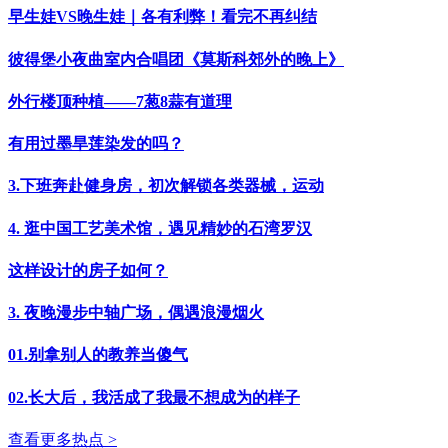
早生娃VS晚生娃｜各有利弊！看完不再纠结
彼得堡小夜曲室内合唱团《莫斯科郊外的晚上》
外行楼顶种植——7葱8蒜有道理
有用过墨旱莲染发的吗？
3.下班奔赴健身房，初次解锁各类器械，运动
4. 逛中国工艺美术馆，遇见精妙的石湾罗汉
这样设计的房子如何？
3. 夜晚漫步中轴广场，偶遇浪漫烟火
01.别拿别人的教养当傻气
02.长大后，我活成了我最不想成为的样子
查看更多热点 >