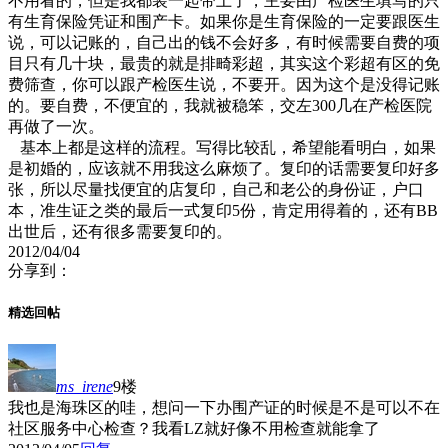
不用看的，但是我都装一起带上了，主要由产检医生填写的只
有生育保险凭证和围产卡。如果你是生育保险的一定要跟医生
说，可以记账的，自己出的钱不会好多，有时候需要自费的项
目只有几十块，最贵的就是排畸彩超，其实这个彩超有区的免
费筛查，你可以跟产检医生说，不要开。因为这个是没得记账
的。要自费，不便宜的，我就被稳笨，交左300几在产检医院
再做了一次。
基本上都是这样的流程。写得比较乱，希望能看明白，如果
是初婚的，应该就不用我这么麻烦了。复印的话需要复印好多
张，所以尽量找便宜的店复印，自己和老公的身份证，户口
本，准生证之类的最后一式复印5份，肯定用得着的，还有BB
出世后，还有很多需要复印的。
2012/04/04
分享到：
精选回帖
ms_irene
9楼
我也是海珠区的哇，想问一下办围产证的时候是不是可以不在
社区服务中心检查？我看LZ就好像不用检查就能拿了