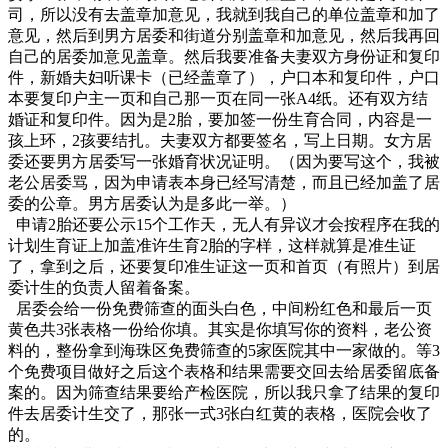
司，所以没有去盖章加意见，我就到我自己的单位盖章和加了
意见，然后到男方居委和街道分别盖章和加意见，然后我再回
自己的居委加意见盖章。然后我要准备夫妻双方身份证和复印
件，新婚夫妇听课卡（已经盖章了），户口本和复印件，户口
本要复印户主一页和自己那一页在同一张A4纸。还有双方结
婚证和复印件。因为是2胎，要加签一份生育合同，内容是一
孩上环，2孩要结扎。夫妻双方都要签名，写上日期。女方居
委还要男方居委写一张婚育状况证明。（因为要写这个，我被
老公居委骂，因为申请表本身已经写清楚，而且已经加盖了居
委的公章。男方居委认为是多此一举。）
申请2胎还要公示15个工作天，无人有异议才会按程序在我的
计划生育证上加盖准许生育2胎的字样，这样就算是准生证
了，拿到之后，还要复印准生证这一页和首页（有照片）到居
委计生的负责人留着备案。
居委会给一份免费筛查的面头白色，中间粉红色和最后一页
黄色共3张表格一份给你填。其实是你填写你的资料，老公资
料的，整份拿到海珠区免费筛查的5家医院其中一家做的。等3
个免费项目做好之后这个表格和结果需要交回去给居委留底备
案的。因为筛查结果要给产检医院，所以我只拿了结果的复印
件去居委计生交了，那张一式3张白红黄的表格，医院会收了
的。