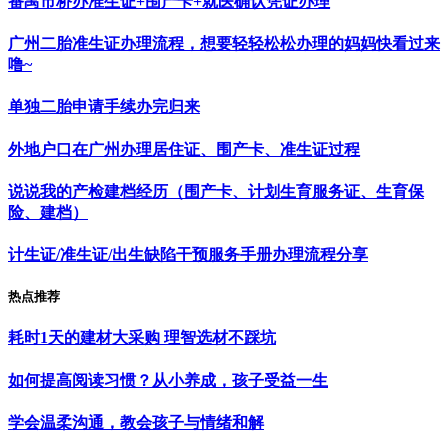
番禺市桥办准生证+围产卡+就医确认凭证办理
广州二胎准生证办理流程，想要轻轻松松办理的妈妈快看过来
噜~
单独二胎申请手续办完归来
外地户口在广州办理居住证、围产卡、准生证过程
说说我的产检建档经历（围产卡、计划生育服务证、生育保
险、建档）
计生证/准生证/出生缺陷干预服务手册办理流程分享
热点推荐
耗时1天的建材大采购 理智选材不踩坑
如何提高阅读习惯？从小养成，孩子受益一生
学会温柔沟通，教会孩子与情绪和解