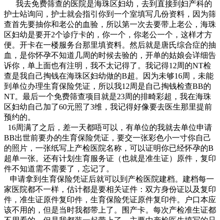
我去免费筛查的医院是海珠区妇幼，去到直接到妇产科的
护士站询问，护士就会指引你到一个室填写几份资料，因为筛
查首先要抽你和老公的血验，所以第一次去要带上老公，海珠
区妇幼是要开2个诊疗卡的，你一个，你老公一个，这样才方
便。开卡在一楼服务台那里填资料。然后就是唐氏综合症的抽
血，是你怀孕不知道几周的时候去验的，开单的姑娘会详细告
诉你，单上面也有注明，我不太记得了。我记得12周的NT检
查是我自己掏钱在海珠区妇幼做的B超。因为未够16周，未能
到单位办理生育保险凭证，所以我12周是自己掏钱检查BB的
NT。最后一个免费筛查项目就是23周的排畸彩超，我在海珠
区妇幼自己加了60元照了3维，我记得好像要去医生那里提前
预约的。
16周满了之后，差一天都唔可以，有单位的我就去单位申请
BB出世前要办的生育保险凭证，要交一张彩色小一寸你自己
的照片，一张纸写上产检医院名称，可以证明你已经怀孕的B
超单一张。还有计划生育服务证（也就是准生证）原件，复印
件不知道需不需要了，忘记了。
申请拿到生育保险凭证后就可以到产检医院建档。建档每一
家医院都不一样，估计都是要相关证件：双方身份证以及复印
件，准生证原件复印件，生育保险凭证原件复印件。户口本应
该不用的，但是当时我都带上了。围产卡。每次产检准生证都