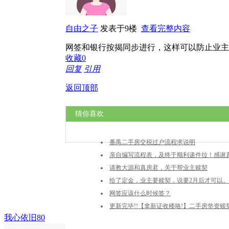
自由之子
发表于9楼
查看完整内容
网签和银行按揭同步进行，这样可以防止业主
收藏
0
回复
引用
返回顶部
猜你喜欢
番禺二手房交税过户流程求说明
亲自编写流程表，及终于顺利递件拉！感谢真房
请教大源和真房君，关于帮业主赎契
给了定金，业主要赎契，说要2月后才可以
网签应该什么时候签？
更新完毕!!【拿新证收楼咯!】二手房垫资赎
我心依旧80
杂的买房流程经历!