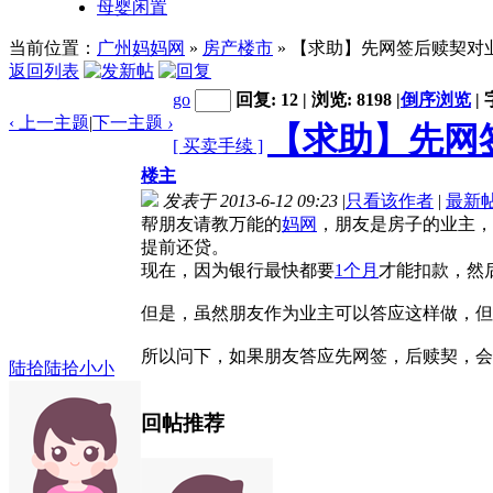
母婴闲置
当前位置：
广州妈妈网
»
房产楼市
» 【求助】先网签后赎契对
返回列表
go
回复: 12 | 浏览: 8198
|
倒序浏览
|
‹ 上一主题
|
下一主题
›
【求助】先网
[ 买卖手续 ]
楼主
发表于 2013-6-12 09:23
|
只看该作者
|
最新
帮朋友请教万能的
妈网
，朋友是房子的业主，
提前还贷。
现在，因为银行最快都要
1个月
才能扣款，然
但是，虽然朋友作为业主可以答应这样做，但
所以问下，如果朋友答应先网签，后赎契，会
陆拾陆拾小小
回帖推荐