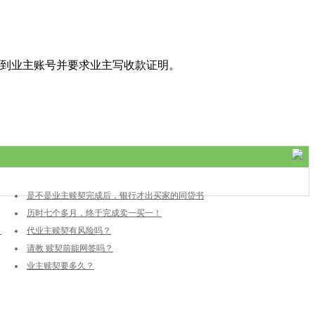
到业主账号并要求业主写收款证明。
是不是业主赎契完成后，银行才出买家的同贷书
历时七个多月，终于完成卖一买一！
，
代业主赎契有风险吗？
请教 赎契前能网签吗？
业主赎契要多久？