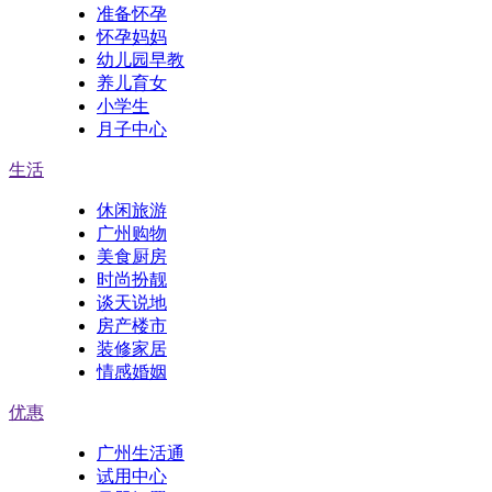
准备怀孕
怀孕妈妈
幼儿园早教
养儿育女
小学生
月子中心
生活
休闲旅游
广州购物
美食厨房
时尚扮靓
谈天说地
房产楼市
装修家居
情感婚姻
优惠
广州生活通
试用中心