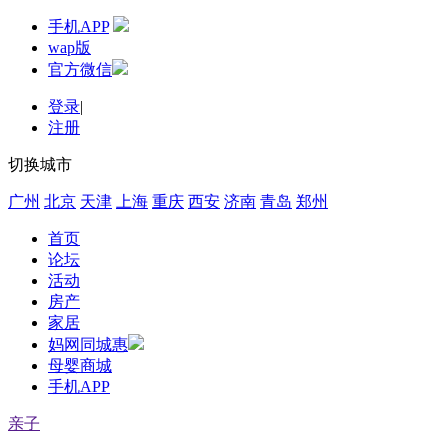
手机APP
wap版
官方微信
登录
|
注册
切换城市
广州
北京
天津
上海
重庆
西安
济南
青岛
郑州
首页
论坛
活动
房产
家居
妈网同城惠
母婴商城
手机APP
亲子