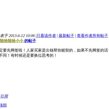
表于 2013-6-12 10:06
|
只看该作者
|
最新帖子
|
查看作者所有帖子
陆拾陆拾小小
的帖子
定要先网签啦！人家买家是出钱帮你赎契的，如果不先网签的话
不同！有时候还是要换位思考的！
引用
顶部