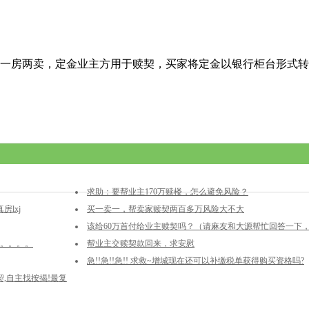
一房两卖，定金业主方用于赎契，买家将定金以银行柜台形式转
求助：要帮业主170万赎楼，怎么避免风险？
lxj
买一卖一，帮卖家赎契两百多万风险大不大
该给60万首付给业主赎契吗？（请麻友和大源帮忙回答一下
。。。。。
谢谢）
帮业主交赎契款回来，求安慰
急!!急!!急!! 求救~增城现在还可以补缴税单获得购买资格吗?
契,自主找按揭!最复