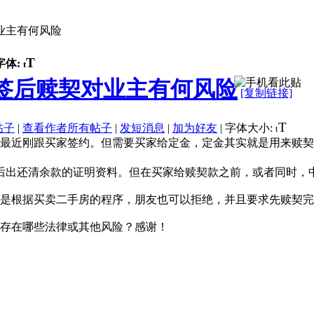
业主有何风险
T
字体:
t
签后赎契对业主有何风险
[复制链接]
T
帖子
|
查看作者所有帖子
|
发短消息
|
加为好友
|
字体大小:
t
最近刚跟买家签约。但需要买家给定金，定金其实就是用来赎契
后出还清余款的证明资料。但在买家给赎契款之前，或者同时，
是根据买卖二手房的程序，朋友也可以拒绝，并且要求先赎契完
存在哪些法律或其他风险？感谢！