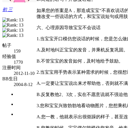
初 三
如果您的答案是A，那造成宝宝“不喜欢说话
微改变一些说话的方式，和宝宝说短句或用肢
六、心理原因导致宝宝不会说话
1.当宝宝开口模仿您说话的时候，您是怎么做
帖子
A.及时地纠正宝宝的发音，并乘机反复巩固。
159
经验值
B.不管宝宝的发音如何，及时地给予鼓励。
1770
注册时间
2.当宝宝用手势表示某种需求的时候，您很
2012-11-10
BB生日
A.一定要让宝宝说出来才帮助他，否则就不
2004-8-12
B.反复教他2、3次，实在不愿意说就不强迫
3.您和宝宝兴致勃勃地看动物图片，您想乘
A.您一教，他就表示出很烦躁的样子，甚至
B.您教的时候，宝宝偶尔能模仿您发音，他