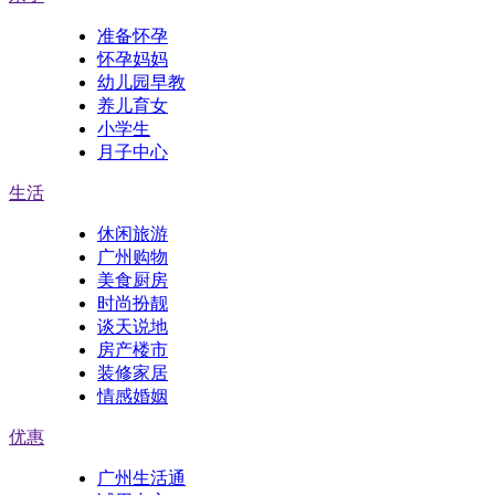
准备怀孕
怀孕妈妈
幼儿园早教
养儿育女
小学生
月子中心
生活
休闲旅游
广州购物
美食厨房
时尚扮靓
谈天说地
房产楼市
装修家居
情感婚姻
优惠
广州生活通