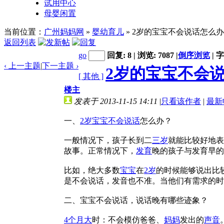
试用中心
母婴闲置
当前位置：
广州妈妈网
»
婴幼育儿
» 2岁的宝宝不会说话怎么
返回列表
go
回复: 8 | 浏览: 7087
|
倒序浏览
|
字
‹ 上一主题
|
下一主题
›
2岁的宝宝不会
[ 其他 ]
楼主
发表于 2013-11-15 14:11
|
只看该作者
|
最新
一、
2岁宝宝
不会说话
怎么办？
一般情况下，孩子长到二
三岁
就能比较好地表
故事。正常情况下，
发育
晚的孩子与发育早的
比如，绝大多数
宝宝
在
2岁
的时候能够说出比
是不会说话，发音也不准。当他们有需求的时
二、宝宝不会说话，说话晚有哪些迹象？
4个月大
时：不会模仿爸爸、
妈妈
发出的
声音