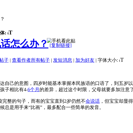
办？
T
体:
t
说话怎么办？
[复制链接]
T
帖子
|
查看作者所有帖子
|
发短消息
|
加为好友
|
字体大小:
t
达自己的意图，四岁时能基本掌握本民族语的口语了，到五岁以
孩子相比有4-
6个月
的差异，超过这个时限，父母就要多加注意
较完整的句子，而有的宝宝直到2岁仍然不
会说话
，但宝宝却显得
候总是用手来“比画”，最多配合一些简单的发音。
。