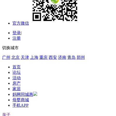
官方微信
登录
|
注册
切换城市
广州
北京
天津
上海
重庆
西安
济南
青岛
郑州
首页
论坛
活动
房产
家居
妈网同城惠
母婴商城
手机APP
亲子