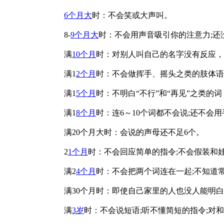
6个月大
时：不会笑或大声叫。
8-
9个月大
时：不会用声音吸引你的注意力;还
满
10个月
时：对别人叫自己的名字没有反应，
满1
2个月
时：不会做挥手、摇头之类的肢体语
满1
5个月
时：不明白“不行”和“再见”之类的
满1
8个月
时：连6～10个词都不会说;还不
满20个月大时：会说的声母还不足6个。
2
1个月
时：不会回应简单的指令;不会假装和
满2
4个月
时：不会把两个词连在一起;不知道
满30个月时：即使自己家里的人也没人能明白
满
3岁
时：不会说短语;听不懂简短的指令;对