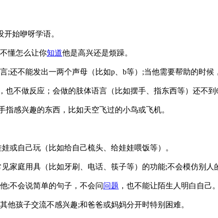
没开始咿呀学语。
不懂怎么让你
知道
他是高兴还是烦躁。
言;还不能发出一两个声母（比如p、b等）;当他需要帮助的时
词，也不做反应；会做的肢体语言（比如摆手、指东西等）还不到6
会用手指感兴趣的东西，比如天空飞过的小鸟或飞机。
娃娃或自己玩（比如给自己梳头、给娃娃喂饭等）。
常见家庭用具（比如牙刷、电话、筷子等）的功能;不会模仿别人
他;不会说简单的句子，不会问
问题
，也不能让陌生人明白自己
和其他孩子交流不感兴趣;和爸爸或妈妈分开时特别困难。