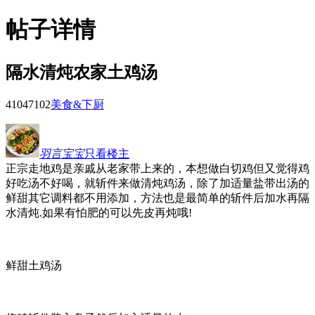
帖子详情
隔水清炖农家土鸡汤
41047
102
美食&下厨
羽言宝宝
只看楼主
正宗走地鸡是亲戚从老家带上来的，本想做白切鸡但又觉得鸡
好吃汤不好喝，就斩件来做清炖鸡汤，除了加适量盐带出汤的
鲜甜其它调料都不用添加，方法也是最简单的斩件后加水再隔
水清炖.如果有怕肥的可以先皮再炖哦!
鲜甜土鸡汤