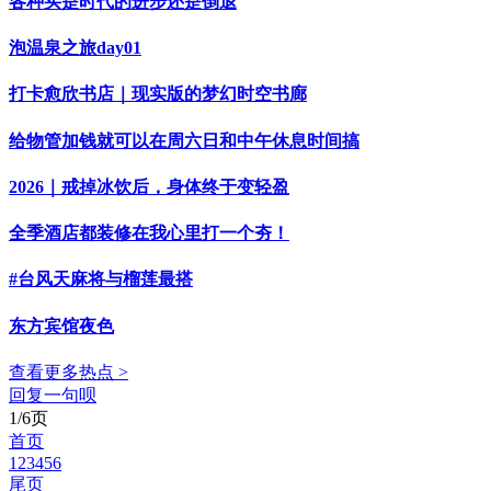
各种买是时代的进步还是倒退
泡温泉之旅day01
打卡愈欣书店｜现实版的梦幻时空书廊
给物管加钱就可以在周六日和中午休息时间搞
2026｜戒掉冰饮后，身体终于变轻盈
全季酒店都装修在我心里打一个夯！
#台风天麻将与榴莲最搭
东方宾馆夜色
查看更多热点 >
回复一句呗
1/6页
首页
1
2
3
4
5
6
尾页