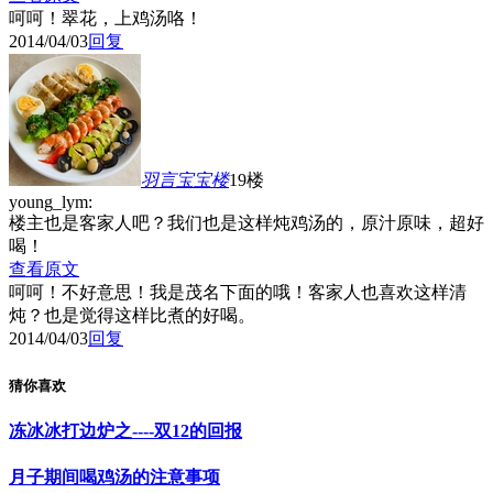
呵呵！翠花，上鸡汤咯！
2014/04/03
回复
羽言宝宝
楼
19楼
young_lym:
楼主也是客家人吧？我们也是这样炖鸡汤的，原汁原味，超好
喝！
查看原文
呵呵！不好意思！我是茂名下面的哦！客家人也喜欢这样清
炖？也是觉得这样比煮的好喝。
2014/04/03
回复
猜你喜欢
冻冰冰打边炉之----双12的回报
月子期间喝鸡汤的注意事项