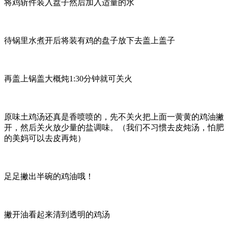
将鸡斩件装入盘子然后加入适量的水
待锅里水煮开后将装有鸡的盘子放下去盖上盖子
再盖上锅盖大概炖1:30分钟就可关火
原味土鸡汤还真是香喷喷的，先不关火把上面一黄黄的鸡油撇
开，然后关火放少量的盐调味。（我们不习惯去皮炖汤，怕肥
的美妈可以去皮再炖）
足足撇出半碗的鸡油哦！
撇开油看起来清到透明的鸡汤