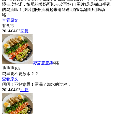
惯去皮炖汤，怕肥的美妈可以去皮再炖）[图片]足足撇出半碗
的鸡油哦！[图片]撇开油看起来清到透明的鸡汤[图片]喝汤
咯！
查看原文
有食欲
2014/04/03
回复
羽言宝宝
楼
6楼
毛毛毛168:
鸡里要不要放水？？
查看原文
呵呵！不好意思！写漏了加水的过程，
2014/04/03
回复