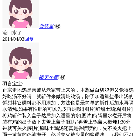
曾筱岚
4楼
流口水了
2014/04/03
回复
晴天小媛
5楼
羽言宝宝:
正宗走地鸡是亲戚从老家带上来的，本想做白切鸡但又觉得鸡
好吃汤不好喝，就斩件来做清炖鸡汤，除了加适量盐带出汤的
鲜甜其它调料都不用添加，方法也是最简单的斩件后加水再隔
水清炖.如果有怕肥的可以先皮再炖哦![图片]鲜甜土鸡汤[图片]
将鸡斩件装入盘子然后加入适量的水[图片]待锅里水煮开后将
装有鸡的盘子放下去盖上盖子[图片]再盖上锅盖大概炖1:30分
钟就可关火[图片]原味土鸡汤还真是香喷喷的，先不关火把上
面一黄黄的鸡油撇开，然后关火放少量的盐调味。（我们不习