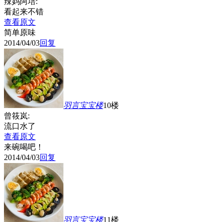
辣妈阿培:
看起来不错
查看原文
简单原味
2014/04/03
回复
羽言宝宝
楼
10楼
曾筱岚:
流口水了
查看原文
来碗喝吧！
2014/04/03
回复
羽言宝宝
楼
11楼