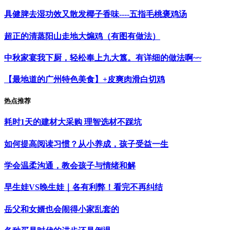
具健脾去湿功效又散发椰子香味----五指毛桃褒鸡汤
超正的清蒸阳山走地大煽鸡（有图有做法）
中秋家宴我下厨，轻松奉上九大簋。有详细的做法啊~~
【最地道的广州特色美食】+皮爽肉滑白切鸡
热点推荐
耗时1天的建材大采购 理智选材不踩坑
如何提高阅读习惯？从小养成，孩子受益一生
学会温柔沟通，教会孩子与情绪和解
早生娃VS晚生娃｜各有利弊！看完不再纠结
岳父和女婿也会闹得小家乱套的