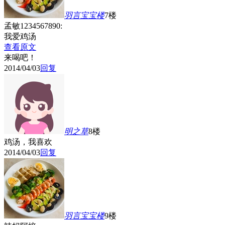
羽言宝宝
楼
7楼
孟敏1234567890:
我爱鸡汤
查看原文
来喝吧！
2014/04/03
回复
明之草
8楼
鸡汤，我喜欢
2014/04/03
回复
羽言宝宝
楼
9楼