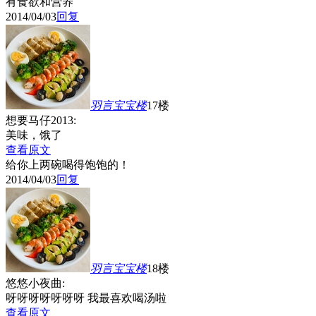
有食欲和营养
2014/04/03
回复
羽言宝宝
楼
17楼
想要马仔2013:
美味，饿了
查看原文
给你上两碗喝得饱饱的！
2014/04/03
回复
羽言宝宝
楼
18楼
悠悠小夜曲:
呀呀呀呀呀呀呀 我最喜欢喝汤啦
查看原文