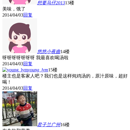
想要马仔2013
13楼
美味，饿了
2014/04/03
回复
悠悠小夜曲
14楼
呀呀呀呀呀呀呀 我最喜欢喝汤啦
2014/04/03
回复
young_lym
15楼
楼主也是客家人吧？我们也是这样炖鸡汤的，原汁原味，超好
喝！
2014/04/03
回复
君子兰广州
16楼