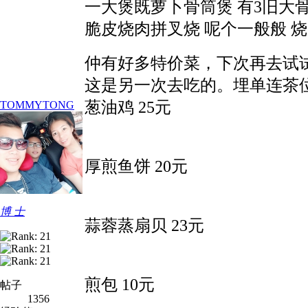
一大煲既萝卜骨筒煲 有3旧大骨筒
脆皮烧肉拼叉烧 呢个一般般 烧
仲有好多特价菜，下次再去试
这是另一次去吃的。埋单连茶位
葱油鸡 25元
TOMMYTONG
厚煎鱼饼 20元
博 士
蒜蓉蒸扇贝 23元
煎包 10元
帖子
1356