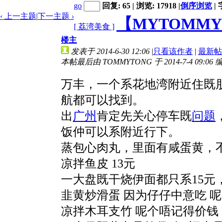
go
回复: 65 | 浏览: 17918
|
倒序浏览
|
‹ 上一主题
|
下一主题
›
【MYTOMMY
[ 荔湾美食 ]
楼主
发表于 2014-6-30 12:06
|
只看该作者
|
最新帖
本帖最后由 TOMMYTONG 于 2014-7-4 09:06 
万丰，一个系花地湾附近住既
航都可以找到。
出
广州
肯定先关心停车既
问题
饭仲可以系附近行下。
蒸包心肉丸，里面有咸蛋黄，不
凉拌鱼皮 13元
一大盘既干烧伊面都只系15元
韭黄炒滑蛋 因为仔仔中意吃 呢
凉拌木耳支竹 呢个唔记得价钱