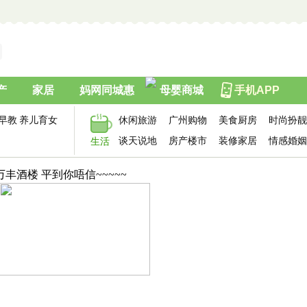
产
家居
妈网同城惠
母婴商城
手机APP
早教
养儿育女
休闲旅游
广州购物
美食厨房
时尚扮靓
谈天说地
房产楼市
装修家居
情感婚姻
生活
万丰酒楼 平到你唔信~~~~~