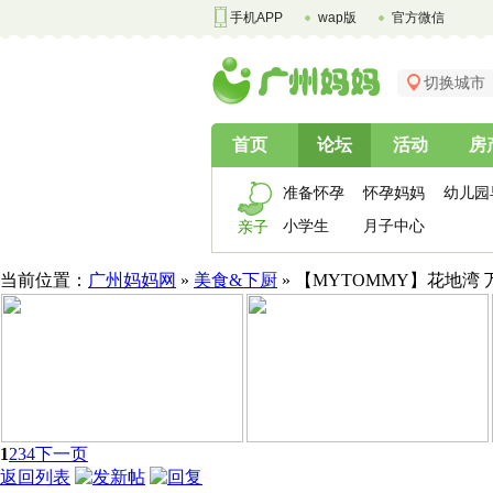
手机APP
wap版
官方微信
切换城市
首页
论坛
活动
房
准备怀孕
怀孕妈妈
幼儿园
小学生
月子中心
亲子
当前位置：
广州妈妈网
»
美食&下厨
» 【MYTOMMY】花地湾 
1
2
3
4
下一页
返回列表