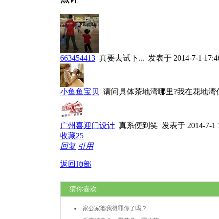
663454413
真要去试下...
发表于 2014-7-1 17:4
小鱼鱼宝贝
请问具体茶地湾哪里?我在花地湾
广州喜迎门设计
真系便到笑
发表于 2014-7-1 1
收藏
25
回复
引用
返回顶部
猜你喜欢
家公家婆我得罪你了吗？