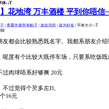
T
字体:
t
】花地湾 万丰酒楼 平到你唔信~~
T
子
|
查看作者所有帖子
|
发短消息
|
加为好友
|
字体大小:
t
编辑
朋友都会比较熟悉既名字。我都系朋友介绍
，呢度有个比较大既停车场，只要系吃饭既
过肉球唔系好够爽 20元
，不过觉得个芡多左D。
个16元