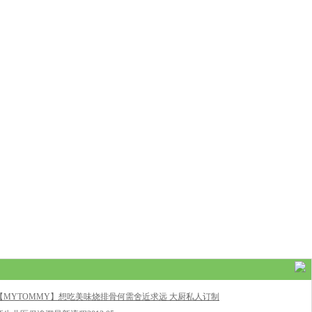
【MYTOMMY】想吃美味烧排骨何需舍近求远 大厨私人订制