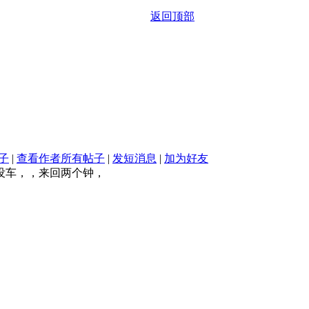
返回顶部
子
|
查看作者所有帖子
|
发短消息
|
加为好友
没车，，来回两个钟，