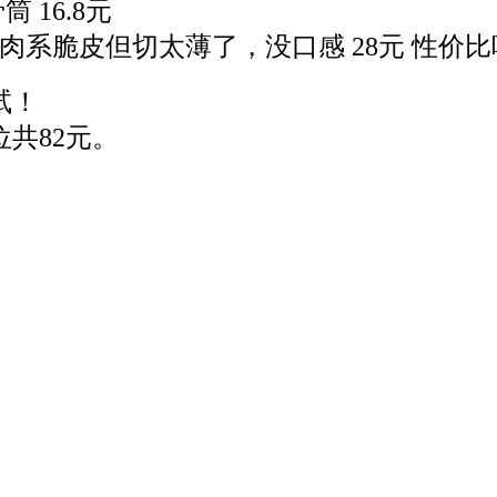
 16.8元
肉系脆皮但切太薄了，没口感 28元 性价
试！
共82元。