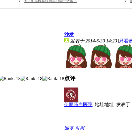
太古汇翠园姊妹店美心阁开张啦！
YU
沙发
发表于 2014-6-30 14:23
|
只看
点评
伊丽莎白医院
地址地址
发表于 20
回复
引用