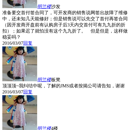
明兰
楼
沙发
准备要交首付签合同了，可开发商的销售说网签出故障了维修
中，还未知几天能修好；但是销售说可以先交了首付再签合同
（因开发商开盘前有认购房子后3天内交首付可有九九折的折
扣）；如果迟了就怕没有这个九九折了。 但是但是，这样做
稳妥吗？
2016/03/07
回复
明兰
楼
板凳
顶顶顶~我纠结中呢，了解的JMS或者按揭公司请告知，谢谢
2016/03/07
回复
明兰
楼
4楼