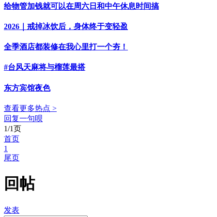
给物管加钱就可以在周六日和中午休息时间搞
2026｜戒掉冰饮后，身体终于变轻盈
全季酒店都装修在我心里打一个夯！
#台风天麻将与榴莲最搭
东方宾馆夜色
查看更多热点 >
回复一句呗
1/1页
首页
1
尾页
回帖
发表