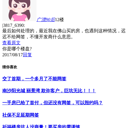
广漂90后
12楼
|3817_6390:
最后如何处理的，最近我在佛山买的房，也遇到这种情况，迟
迟不给网签，不懂开发商什么意思。
查看原文
你是哪个楼盘?
2017/08/17
回复
猜你喜欢
交了首期，一个多月了不能网签
南沙阳光城 丽景湾 欺诈客户，巨坑无比！！！
一手房已给了首付，但还没有网签，可以毁约吗？
社保不足延期网签
祈福楼房坑人没商量！要买房的需谨慎