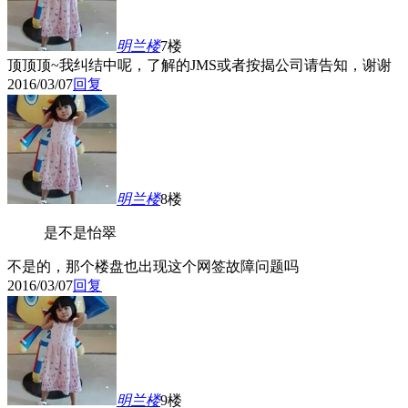
明兰
楼
7楼
顶顶顶~我纠结中呢，了解的JMS或者按揭公司请告知，谢谢
2016/03/07
回复
明兰
楼
8楼
是不是怡翠
不是的，那个楼盘也出现这个网签故障问题吗
2016/03/07
回复
明兰
楼
9楼