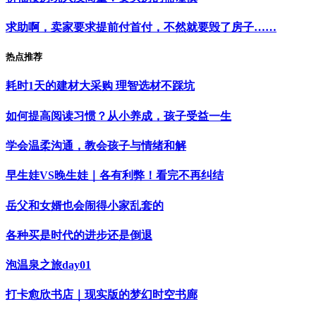
求助啊，卖家要求提前付首付，不然就要毁了房子……
热点推荐
耗时1天的建材大采购 理智选材不踩坑
如何提高阅读习惯？从小养成，孩子受益一生
学会温柔沟通，教会孩子与情绪和解
早生娃VS晚生娃｜各有利弊！看完不再纠结
岳父和女婿也会闹得小家乱套的
各种买是时代的进步还是倒退
泡温泉之旅day01
打卡愈欣书店｜现实版的梦幻时空书廊