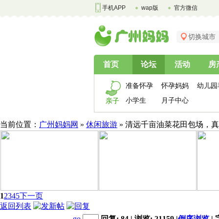
手机APP
wap版
官方微信
切换城市
首页
论坛
活动
房
准备怀孕
怀孕妈妈
幼儿园
小学生
月子中心
亲子
当前位置：
广州妈妈网
»
休闲旅游
» 清远千亩油菜花田包场，
1
2
3
4
5
下一页
返回列表
go
回复: 84 | 浏览: 21159
|
倒序浏览
|