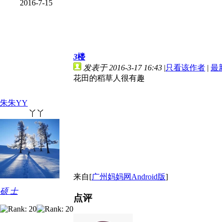
2016-7-15
3
楼
发表于 2016-3-17 16:43
|
只看该作者
|
最
花田的稻草人很有趣
朱朱YY
丫丫
来自[
广州妈妈网Android版
]
硕 士
点评