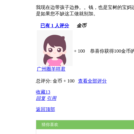
我现在边带孩子边挣。。钱，也是宝树的宝妈说的
是如果您不缺这工做就别加。
已有
1
人评分
金币
+ 100
恭喜你获得100金币
广州圈羊咩君
总评分:
金币 + 100
查看全部评分
收藏
13
回复
引用
返回顶部
猜你喜欢