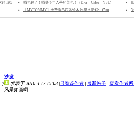
家拜山扫
晒包包了！晒晒今年入手的美包！（Dior、Chloe、YSL）
【MYTOMMY】免费看巴西风铃木 吃里水新鲜牛仔肉
沙发
发表于 2016-3-17 15:08
|
只看该作者
|
最新帖子
|
查看作者所
风景如画啊