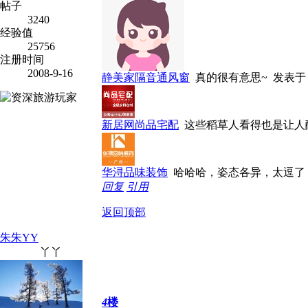
帖子
3240
经验值
25756
注册时间
2008-9-16
静美家隔音通风窗
真的很有意思~
发表于 20
新居网尚品宅配
这些稻草人看得也是让人
华浔品味装饰
哈哈哈，姿态各异，太逗
回复
引用
返回顶部
朱朱YY
丫丫
4
楼