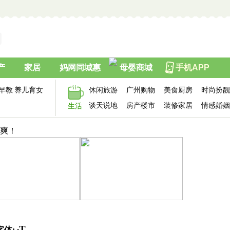
产
家居
妈网同城惠
母婴商城
手机APP
早教
养儿育女
休闲旅游
广州购物
美食厨房
时尚扮靓
谈天说地
房产楼市
装修家居
情感婚姻
生活
真爽！
T
字体: