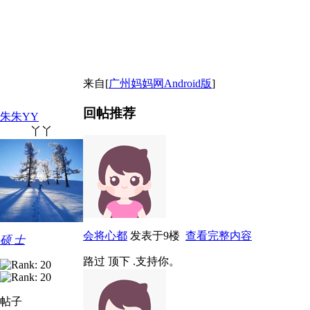
来自[
广州妈妈网Android版
]
回帖推荐
朱朱YY
丫丫
会将心都
发表于9楼
查看完整内容
硕 士
路过 顶下 .支持你。
帖子