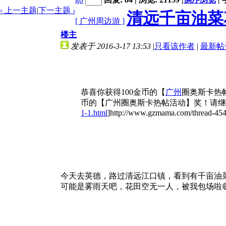
‹ 上一主题
|
下一主题
›
清远千亩油菜
[ 广州周边游 ]
楼主
发表于 2016-3-17 13:53
|
只看该作者
|
最新帖
恭喜你获得100金币的【
广州
圈奥斯卡热
币的【广州圈奥斯卡热帖活动】奖！请继
1-1.html
]http://www.gzmama.com/thread-4544
今天去英德，路过清远江口镇，看到有千亩油
可能是雾雨天吧，花田空无一人，被我包场啦