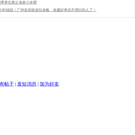
四季养生粥之海参小米粥
3小时搞掂！广州坐高铁游玩攻略，收藏好再也不用问别人了！
有帖子
|
发短消息
|
加为好友