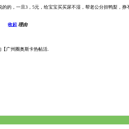
的，一旦3，5元，给宝宝买买尿不湿，帮老公分担鸭梨，挣不多，
收起
理由
的【广州圈奥斯卡热帖活.