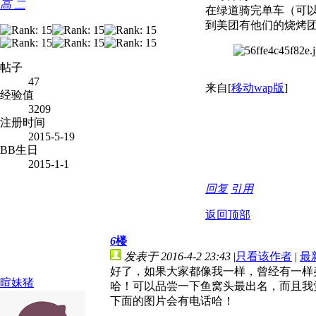
高 二
在绿道骑完单车（可
到美团有他们的烧烤
帖子
47
来自[
移动wap版
]
经验值
3209
注册时间
2015-5-19
BB生日
2015-1-1
回复
引用
返回顶部
6
楼
发表于 2016-4-2 23:43
|
只看该作者
|
最
好了，如果大家都像我一样，曾经有一样
暄妹猪
哈！可以品尝一下鱼窝头最出名，而且我觉
下面的图片会有电话哈！