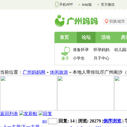
手机APP
wap版
官方微信
切换城市
首页
论坛
活动
房
准备怀孕
怀孕妈妈
幼儿园
小学生
月子中心
亲子
当前位置：
广州妈妈网
»
休闲旅游
» 本地人带你玩尽广州南沙
返回列表
go
回复: 14 | 浏览: 28279
|
倒序浏览
|
‹ 上一主题
|
下一主题
›