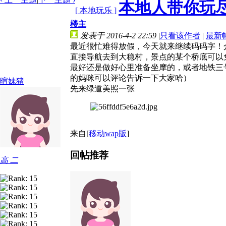
本地人带你玩尽
[ 本地玩乐 ]
楼主
发表于 2016-4-2 22:59
|
只看该作者
|
最新
最近很忙难得放假，今天就来继续码码字！
直接导航去到大稳村，景点的某个桥底可以
最好还是做好心里准备坐摩的，或者地铁三
的妈咪可以评论告诉一下大家哈）
暄妹猪
先来绿道美照一张
来自[
移动wap版
]
回帖推荐
高 二