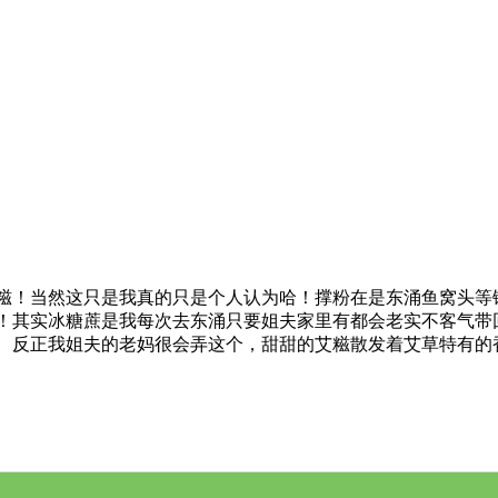
糍！当然这只是我真的只是个人认为哈！撑粉在是东涌鱼窝头等
！其实冰糖蔗是我每次去东涌只要姐夫家里有都会老实不客气带
反正我姐夫的老妈很会弄这个，甜甜的艾糍散发着艾草特有的香味，