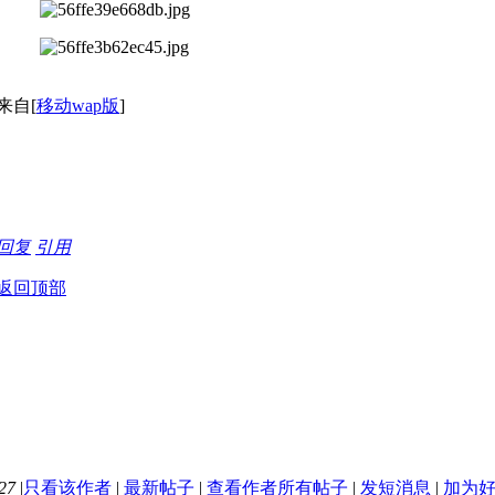
来自[
移动wap版
]
回复
引用
返回顶部
27
|
只看该作者
|
最新帖子
|
查看作者所有帖子
|
发短消息
|
加为