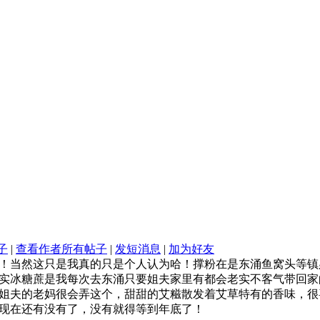
子
|
查看作者所有帖子
|
发短消息
|
加为好友
！当然这只是我真的只是个人认为哈！撑粉在是东涌鱼窝头等镇
实冰糖蔗是我每次去东涌只要姐夫家里有都会老实不客气带回家
姐夫的老妈很会弄这个，甜甜的艾糍散发着艾草特有的香味，很
现在还有没有了，没有就得等到年底了！