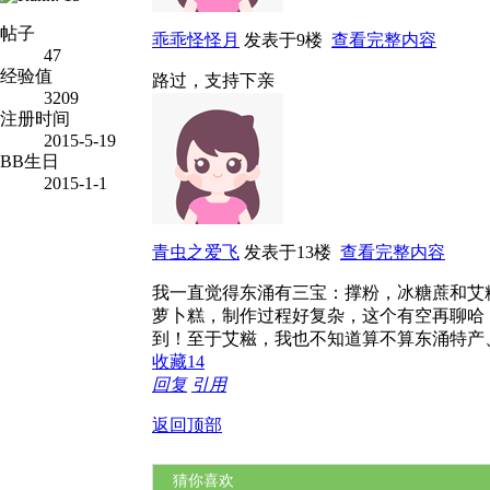
帖子
乖乖怪怪月
发表于9楼
查看完整内容
47
经验值
路过，支持下亲
3209
注册时间
2015-5-19
BB生日
2015-1-1
青虫之爱飞
发表于13楼
查看完整内容
我一直觉得东涌有三宝：撑粉，冰糖蔗和艾
萝卜糕，制作过程好复杂，这个有空再聊哈
到！至于艾糍，我也不知道算不算东涌特产、
收藏
14
回复
引用
返回顶部
猜你喜欢