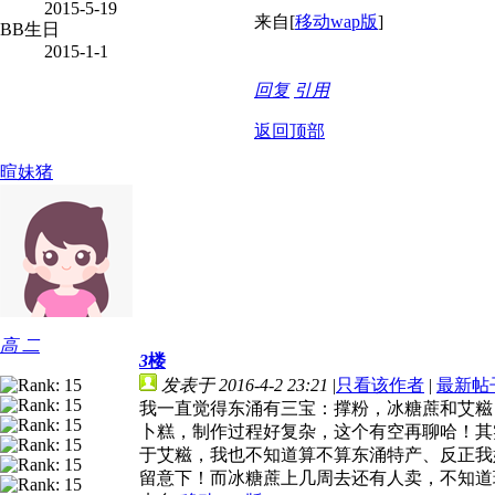
2015-5-19
来自[
移动wap版
]
BB生日
2015-1-1
回复
引用
返回顶部
暄妹猪
高 二
3
楼
发表于 2016-4-2 23:21
|
只看该作者
|
最新帖
我一直觉得东涌有三宝：撑粉，冰糖蔗和艾糍
卜糕，制作过程好复杂，这个有空再聊哈！其
于艾糍，我也不知道算不算东涌特产、反正我
留意下！而冰糖蔗上几周去还有人卖，不知道