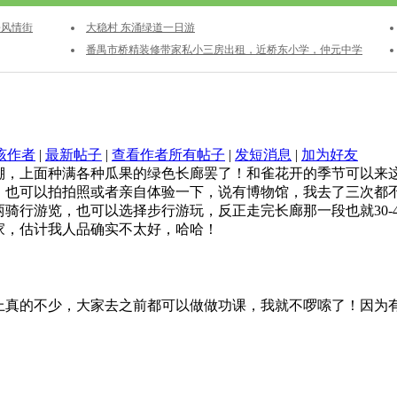
乡风情街
大稳村 东涌绿道一日游
番禺市桥精装修带家私小三房出租，近桥东小学，仲元中学
该作者
|
最新帖子
|
查看作者所有帖子
|
发短消息
|
加为好友
棚，上面种满各种瓜果的绿色长廊罢了！和雀花开的季节可以来
，也可以拍拍照或者亲自体验一下，说有博物馆，我去了三次都
骑行游览，也可以选择步行游玩，反正走完长廊那一段也就30-
家，估计我人品确实不太好，哈哈！
上真的不少，大家去之前都可以做做功课，我就不啰嗦了！因为