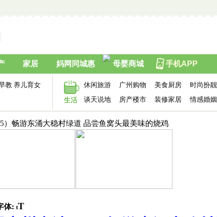
产
家居
妈网同城惠
母婴商城
手机APP
早教
养儿育女
休闲旅游
广州购物
美食厨房
时尚扮靓
谈天说地
房产楼市
装修家居
情感婚姻
生活
（5）畅游东涌大稳村绿道 品尝鱼窝头最美味的烧鸡
T
字体:
t