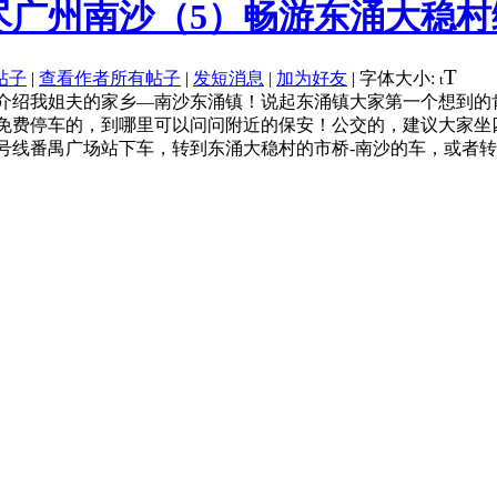
广州南沙（5）畅游东涌大稳村绿道
T
帖子
|
查看作者所有帖子
|
发短消息
|
加为好友
|
字体大小:
t
介绍我姐夫的家乡—南沙东涌镇！说起东涌镇大家第一个想到的
免费停车的，到哪里可以问问附近的保安！公交的，建议大家坐
号线番禺广场站下车，转到东涌大稳村的市桥-南沙的车，或者转