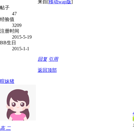
来自[
移动wap版
]
帖子
47
经验值
3209
注册时间
2015-5-19
BB生日
2015-1-1
回复
引用
返回顶部
暄妹猪
高 二