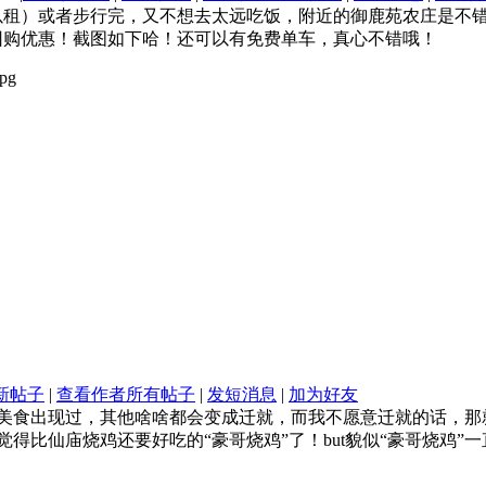
以租）或者步行完，又不想去太远吃饭，附近的御鹿苑农庄是不
团购优惠！截图如下哈！还可以有免费单车，真心不错哦！
新帖子
|
查看作者所有帖子
|
发短消息
|
加为好友
美食出现过，其他啥啥都会变成迁就，而我不愿意迁就的话，那
得比仙庙烧鸡还要好吃的“豪哥烧鸡”了！but貌似“豪哥烧鸡