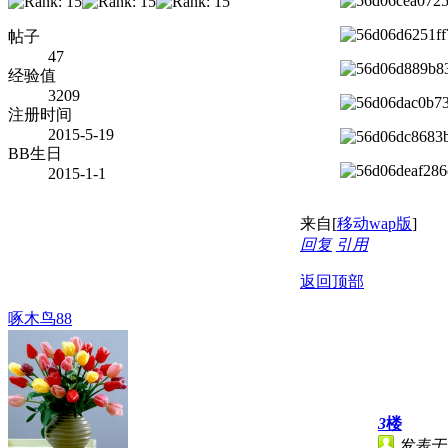
帖子
47
经验值
3209
注册时间
2015-5-19
BB生日
2015-1-1
来自[
移动wap版
]
回复
引用
返回顶部
啄木鸟88
3
楼
发表于 2