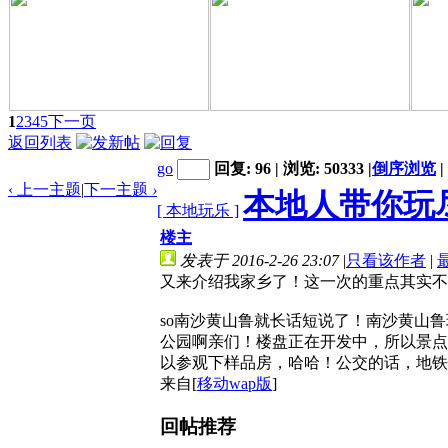
1
2
3
4
5
下一页
返回列表
go
回复: 96 | 浏览: 50333
|
倒序浏览
|
‹ 上一主题
|
下一主题
›
本地人带你玩尽
[ 本地玩乐 ]
楼主
发表于 2016-2-26 23:07
|
只看该作者
|
又来介绍我家乡了！这一次的重点其实不
so南沙黄山鲁就长话短说了！南沙黄山
公园啊亲们！楼盘正在开发中，所以景点
以参观下样品房，哈哈！公交的话，地铁
来自[
移动wap版
]
回帖推荐