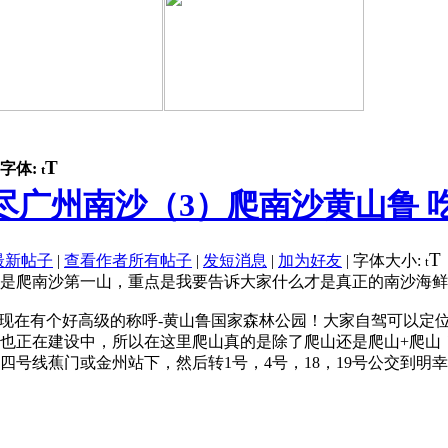
T
字体:
t
广州南沙（3）爬南沙黄山鲁 吃真
T
最新帖子
|
查看作者所有帖子
|
发短消息
|
加为好友
|
字体大小:
t
是爬南沙第一山，重点是我要告诉大家什么才是真正的南沙海鲜
鲁现在有个好高级的称呼-黄山鲁国家森林公园！大家自驾可以定
也正在建设中，所以在这里爬山真的是除了爬山还是爬山+爬山
四号线蕉门或金州站下，然后转1号，4号，18，19号公交到明