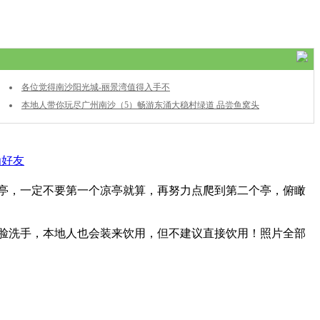
各位觉得南沙阳光城-丽景湾值得入手不
本地人带你玩尽广州南沙（5）畅游东涌大稳村绿道 品尝鱼窝头
最美味的烧鸡
为好友
凉亭，一定不要第一个凉亭就算，再努力点爬到第二个亭，俯瞰
脸洗手，本地人也会装来饮用，但不建议直接饮用！照片全部