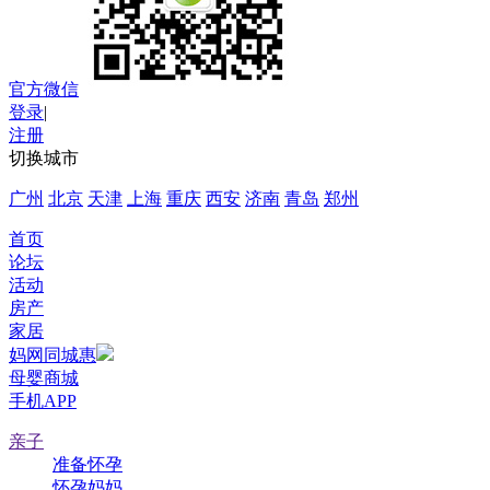
官方微信
登录
|
注册
切换城市
广州
北京
天津
上海
重庆
西安
济南
青岛
郑州
首页
论坛
活动
房产
家居
妈网同城惠
母婴商城
手机APP
亲子
准备怀孕
怀孕妈妈