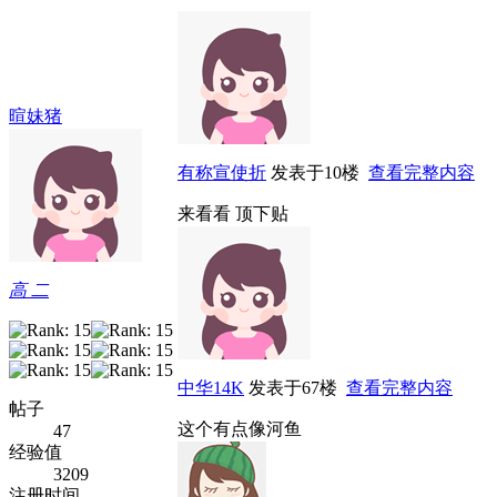
暄妹猪
有称宣使折
发表于10楼
查看完整内容
来看看 顶下贴
高 二
中华14K
发表于67楼
查看完整内容
帖子
这个有点像河鱼
47
经验值
3209
注册时间