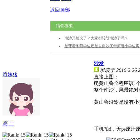
返回顶部
猜你喜欢
南沙开始火了？大家都转战南沙了吗？
是守着华阳学位还是去南沙买华师附小学位房
沙发
发表于 2016-2-26 2
暄妹猪
直接上图：
爬黄山鲁全程应该1
整个南沙，风景绝对
黄山鲁沿途是没有小
高 二
手机拍d，无ps原汁原