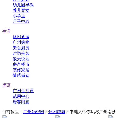
幼儿园早教
养儿育女
小学生
月子中心
生活
休闲旅游
广州购物
美食厨房
时尚扮靓
谈天说地
房产楼市
装修家居
情感婚姻
优惠
广州生活通
试用中心
母婴闲置
当前位置：
广州妈妈网
»
休闲旅游
» 本地人带你玩尽广州南沙