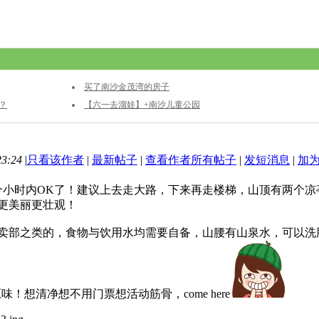
买了南沙金茂湾的房子
？
【六一去溜娃】+南沙儿童公园
3:24
|
只看该作者
|
最新帖子
|
查看作者所有帖子
|
发短消息
|
加
个小时内OK了！建议上去走大路，下来再走楼梯，山顶有两个
更美丽更壮观！
卖部之类的，食物与饮用水均需要自备，山腰有山泉水，可以洗
味！想清净想不用门票想活动筋骨，come here