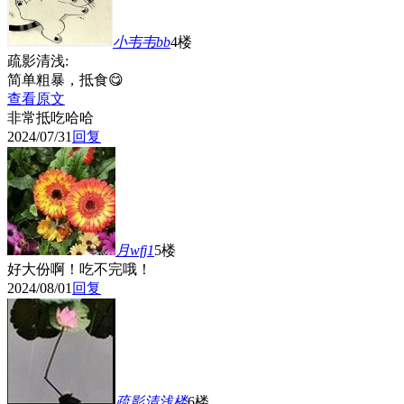
小韦韦bb
4楼
疏影清浅:
简单粗暴，抵食😋
查看原文
非常抵吃哈哈
2024/07/31
回复
月wfj1
5楼
好大份啊！吃不完哦！
2024/08/01
回复
疏影清浅
楼
6楼