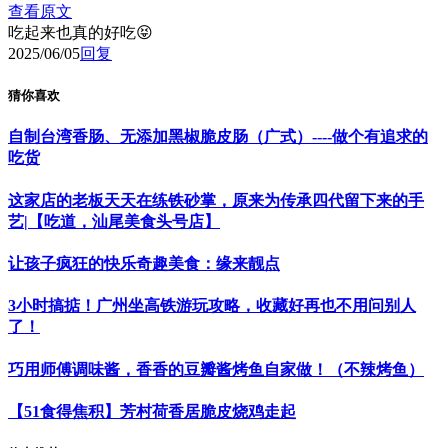
查看原文
吃起来也真的好吃😝
2025/06/05
回复
猜你喜欢
自制台湾香肠、无添加黑椒脆皮肠（广式）----做个有追求的
吃货
这家店的老板天天在练铁砂掌，原来为传承四代留下来的手
艺|【吃道，汕尾美食头号店】
让孩子疯狂的快乐奇趣美食：缘来靓点
3小时搞掂！广州坐高铁游玩攻略，收藏好再也不用问别人
了！
巧用师傅调味酱，香香的豆瓣酱烤鱼自家做！（不辣烤鱼）
【51食得焦积】芳村荷香居脆皮烧鸡走起