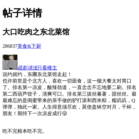
帖子详情
大口吃肉之东北菜馆
28683
7
美食&下厨
疏影清浅
只看楼主
说约就约，东圃东北菜馆走起！
也许前世是个北方人，喜欢一切面食，这一顿大餐太对胃口
了。排名第一凉皮，酸辣劲道，一直念念不忘地要二刷。排名
第二西葫芦饺子，清爽可口。排名第三拔丝蕃薯，甜丝丝。最
最难忘的是闺蜜带来的亲手做的驴打滚和西米粽，糯叽叽，Q
弹弹，独此一家。人生得意须尽欢，莫使盘钵空对月，干杯，
朋友！期待下一次凉皮成行😜
吃不完根本吃不完。