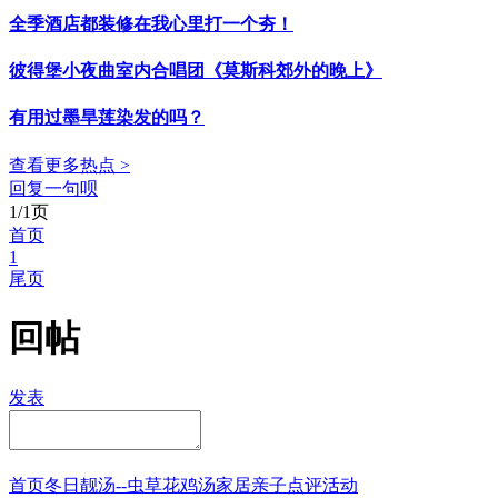
全季酒店都装修在我心里打一个夯！
彼得堡小夜曲室内合唱团《莫斯科郊外的晚上》
有用过墨旱莲染发的吗？
查看更多热点 >
回复一句呗
1/1页
首页
1
尾页
回帖
发表
首页
冬日靓汤--虫草花鸡汤
家居
亲子点评
活动