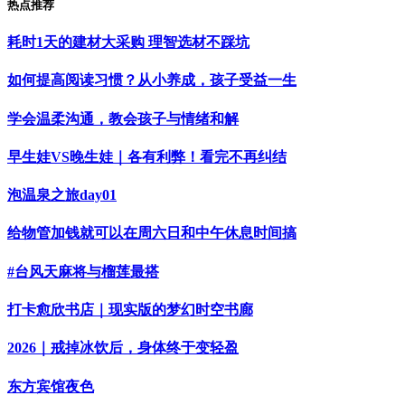
热点推荐
耗时1天的建材大采购 理智选材不踩坑
如何提高阅读习惯？从小养成，孩子受益一生
学会温柔沟通，教会孩子与情绪和解
早生娃VS晚生娃｜各有利弊！看完不再纠结
泡温泉之旅day01
给物管加钱就可以在周六日和中午休息时间搞
#台风天麻将与榴莲最搭
打卡愈欣书店｜现实版的梦幻时空书廊
2026｜戒掉冰饮后，身体终于变轻盈
东方宾馆夜色