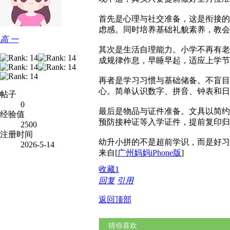
首先是心理与社交准备，这是衔接的
虑感。同时培养基础礼貌素养，教会
高 一
其次是生活自理能力。小学不再有老
成规律作息，早睡早起，适应上学
再者是学习习惯与基础储备。不盲目
心。简单认识数字、拼音、钟表和日
帖子
0
最后是物品与证件准备。文具以简约
经验值
预防接种证等入学证件，提前复印归
2500
注册时间
幼升小拼的不是超前学识，而是好习
2026-5-14
来自[
广州妈妈iPhone版
]
收藏
1
回复
引用
返回顶部
猜你喜欢