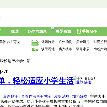
产
家居
妈网同城惠
母婴商城
手机APP
早教
养儿育女
休闲旅游
广州购物
美食厨房
时尚扮靓
谈天说地
房产楼市
装修家居
情感婚姻
生活
，轻松适应小学生活
T
体:
t
单，轻松适应小学生活
[复制链接]
者
|
最新帖子
|
查看作者所有帖子
|
发短消息
|
加为好友
|
字体大小
我都开始焦虑。幼升小是孩子成长的重要转折点，告别轻松自由
备，就能平稳度过幼小衔接期，快速适应小学生活。