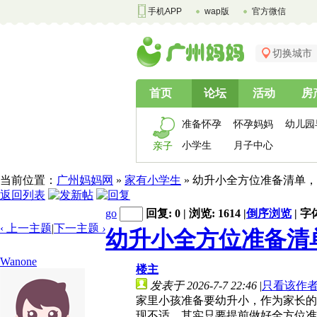
手机APP
wap版
官方微信
切换城市
首页
论坛
活动
房
准备怀孕
怀孕妈妈
幼儿园
小学生
月子中心
亲子
当前位置：
广州妈妈网
»
家有小学生
» 幼升小全方位准备清单
返回列表
go
回复: 0 | 浏览: 1614
|
倒序浏览
|
字
‹ 上一主题
|
下一主题
›
幼升小全方位准备清
Wanone
楼主
发表于 2026-7-7 22:46
|
只看该作
家里小孩准备要幼升小，作为家长的
现不适，其实只要提前做好全方位准