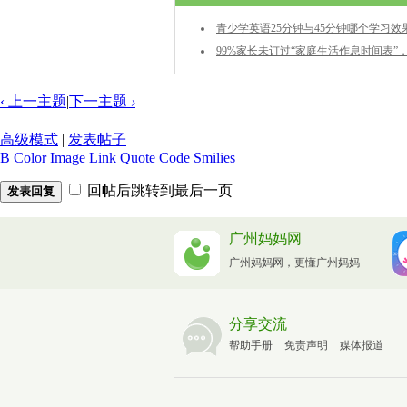
青少学英语25分钟与45分钟哪个学习
99%家长未订过“家庭生活作息时间表”
‹ 上一主题
|
下一主题
›
高级模式
|
发表帖子
B
Color
Image
Link
Quote
Code
Smilies
回帖后跳转到最后一页
发表回复
广州妈妈网
广州妈妈网，更懂广州妈妈
分享交流
帮助手册
免责声明
媒体报道