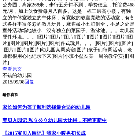
公办园，离家268米，步行五分钟不到，学费便宜，托管费468
元/月，加上伙食费每月八百多。这是一栋三层高小楼，有独
立的午休室独立的午休床，有宽敞的教室宽敞的活动室，有各
式各样丰富多彩的教具玩具，麻雀虽小五脏俱全，不足之处是
室外活动场地较小，没有独立的菜园子、游泳池。。。幼儿园
硬件环境。。。[图片][图片][图片][图片][图片][图片][图片][图
片][图片][图片][图片][图片]各式玩具。。。[图片][图片][图片]
[图片][图片][图片]幼儿园某周菜谱[图片]孩子们每周活动，老
师都很用心地记录下来[图片]小班小盆友某一周的教学安排[图
片]
查看原文
不错的幼儿园
2015/09/08
回复
猜你喜欢
家长如何为孩子顺利选择最合适的幼儿园
宝贝入园记-私立公立幼儿园大比拼，不断更新中
【2015宝贝入园记】我家小暖男初长成