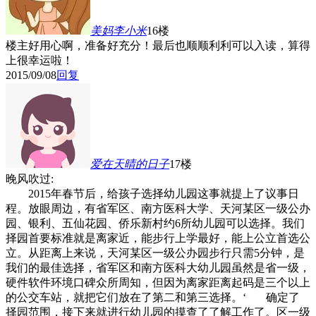
美妈李小米
16楼
楼主好用心啊，准备好充分！最后也顺顺利利可以入读，算得
上很幸运啦！
2015/09/08
回复
爱在天晴的日子
17楼
晚风吹过:
2015年春节后，给孩子选择幼儿园这事就提上了议事日
程。放眼周边，有省军区、南方医科大学、天河某区一级公办
园、银利、五仙花园、侨乐新村约6所幼儿园可以选择。我们
择园首要标准就是离家近，能步行上学最好，能上公立首选公
立。从距离上来说，天河某区一级公办园步行只需5分钟，是
我们的最佳选择，省军区和南方医科大幼儿园虽然是省一级，
硬件软件环境口碑众所周知，但因为离家距离起码是三个以上
的公交车站，就把它们放在了第二和第三选择。‘ 确定了
择园范围，接下来就进行幼儿园的摸查了了解工作了。区一级