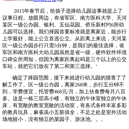
2015年春节后，给孩子选择幼儿园这事就提上了
议事日程。放眼周边，有省军区、南方医科大学、天河
某区一级公办园、银利、五仙花园、侨乐新村约6所幼
儿园可以选择。我们择园首要标准就是离家近，能步行
上学最好，能上公立首选公立。从距离上来说，天河某
区一级公办园步行只需5分钟，是我们的最佳选择，省
军区和南方医科大幼儿园虽然是省一级，硬件软件环境
口碑众所周知，但因为离家距离起码是
三个以上的公交
车站，就把它们放在了第二和第三选择。‘
确定了择园范围，接下来就进行幼儿园的摸查了了
解工作了
。区一级公办园，离家268米，步行五分钟不
到，学费便宜，托管费468元/月，加上伙食费每月八百
多。
这是一栋
三层高小楼，有
独立的午休室
独立的午休
床，有宽敞的教室宽敞的活动室，有各式各样丰富多彩
的教具玩具，麻雀虽小五脏俱全，
不足之处是室外活动
场地较小，没有独立的菜园子、游泳池。。。