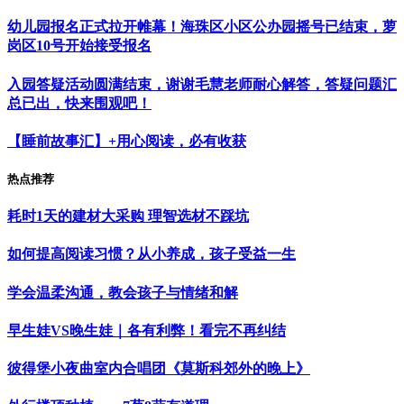
幼儿园报名正式拉开帷幕！海珠区小区公办园摇号已结束，萝
岗区10号开始接受报名
入园答疑活动圆满结束，谢谢毛慧老师耐心解答，答疑问题汇
总已出，快来围观吧！
【睡前故事汇】+用心阅读，必有收获
热点推荐
耗时1天的建材大采购 理智选材不踩坑
如何提高阅读习惯？从小养成，孩子受益一生
学会温柔沟通，教会孩子与情绪和解
早生娃VS晚生娃｜各有利弊！看完不再纠结
彼得堡小夜曲室内合唱团《莫斯科郊外的晚上》