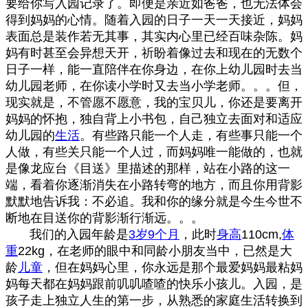
要给你写入园记录了。即便是亲近如爸爸，也无法体会
得到妈妈的心情
。随着入园的日子一天一天接近，妈妈
表面总是装作若无其事，
其实内心里已经百味杂陈。妈
妈有时甚至会异想天开
，祈盼着像过去和现在的无数个
日子一样，能
一直陪伴在你身边
，在你上幼儿园时去当
幼儿园老师，在你读小学时又去当小学老师。。。
但，
现实就是，不管愿不愿意，
我的宝贝儿，
你还是要
离开
妈妈的怀抱，
独自背上小书包，
自己独立去面对和适应
幼儿园的
生活
。
有些路只能一个人走，有些事只能一个
人做，有些关只能一个人过，而妈妈唯一能做的，也就
是像龙应台《目送》里描述的那样，站在小路的这一
端，看着你逐渐消失在小路转弯的地方，而且你用背影
默默地告诉我：不必追。我和你的缘分就是今生今世不
断地在目送你的背影渐行渐远。。。
我们的入园年龄是
3岁
9个月
，此时
身高
110cm,
体
重
22kg，在老师的眼中和同龄小朋友当中，已然是
大
龄
儿童
，但在妈妈心里，你永远是那个最爱妈妈最粘妈
妈每天都在妈妈跟前叽叽喳喳的快乐小孩儿。
入园，是
孩子走上独立人生的第一步，从熟悉的家庭生活转换到