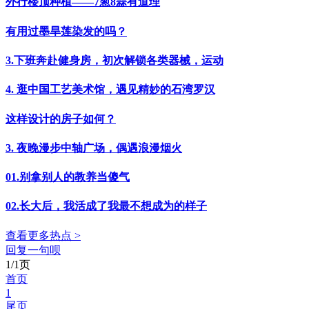
外行楼顶种植——7葱8蒜有道理
有用过墨旱莲染发的吗？
3.下班奔赴健身房，初次解锁各类器械，运动
4. 逛中国工艺美术馆，遇见精妙的石湾罗汉
这样设计的房子如何？
3. 夜晚漫步中轴广场，偶遇浪漫烟火
01.别拿别人的教养当傻气
02.长大后，我活成了我最不想成为的样子
查看更多热点 >
回复一句呗
1/1页
首页
1
尾页