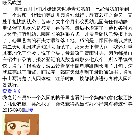
晚风吹过:
朋友五月中旬才姗姗来迟地告知我们，已经帮我们争到
了一个名额，让我们等幼儿园通知就行，欣喜若狂之余又一直
处于担忧的状态，苦等了大半个月都没见幼儿园有任何动静，
电话催了几次总是答复：再等等。最后不淡定了，通过各种方
式终于打听到幼儿园园长的联系方式，才最后确认已经报上名
了，心里悬着的石头才最终落了地。巧的是，跟园长确认后的
第二天幼儿园就通知过去面试了。那天天下着大雨，我还郑重
其事地化了个妆，洗了个头，带着孩子冒雨过去。因为都是自
主招生补录的，报名登记的人数也就那么七八个，所以手续很
快，填写了报名表，然后带着孩子简单地跟园长聊了几句，这
就算完成了面试。面试完，隔两天就拿到了录取通知书，通知
书上写清楚了入园体检、注册时间，按部就班进行各种入园准
备就行。
查看原文
我之前在另外一个入园的帖子里也看到一个妈妈特意化妆还换
了几套衣服，笑死我了，突然觉得我当时好不严肃对待这件事
2015/09/08
回复