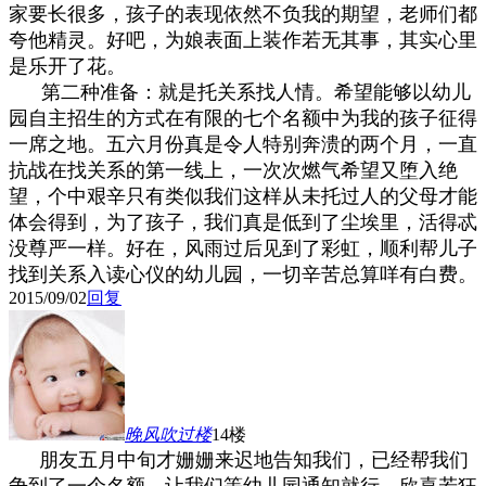
家要长很多，孩子的表现依然不负我的期望，老师们都
夸他精灵。好吧，为娘表面上装作若无其事，其实心里
是乐开了花。
第二种准备：就是托关系找人情。希望能够以幼儿
园自主招生的方式在有限的七个名额中为我的孩子征得
一席之地。五六月份真是令人特别奔溃的两个月，一直
抗战在找关系的第一线上，一次次燃气希望又堕入绝
望，个中艰辛只有类似我们这样从未托过人的父母才能
体会得到，为了孩子，我们真是低到了尘埃里，活得忒
没尊严一样。好在，风雨过后见到了彩虹，顺利帮儿子
找到关系入读心仪的幼儿园，一切辛苦总算咩有白费。
2015/09/02
回复
晚风吹过
楼
14楼
朋友五月中旬才姗姗来迟地告知我们，已经帮我们