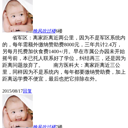
晚风吹过
楼
6楼
省军区：离家距离近两公里，因为不是军区系统内
的，每年需额外缴纳
赞助费8000元，三年共计2.4万，
另
每月托费加伙食费1400+/月
。早在市属公办园未开始
摇号前，本已托人联系好了学位，纠结再三，还是因为
距离问题放弃了。
南方医科大：离家距离近三公
里，同样因为不是系统内，每年都要缴纳赞助费，加上
距离远学费不便宜，最后也
把它排除在外。
2015/08/17
回复
晚风吹过
楼
7楼