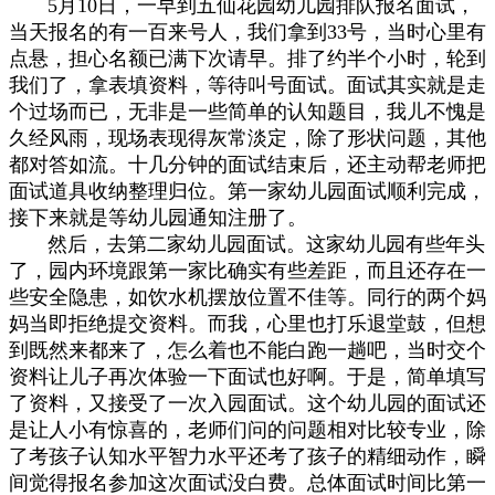
5月10日，一早到五仙花园幼儿园排队报名面试，
当天报名的有一百来号人，我们拿到33号，当时心里有
点悬，担心名额已满下次请早。排了约半个小时，轮到
我们了，拿表填资料，等待叫号面试。面试其实就是走
个过场而已，无非是一些简单的认知题目，我儿不愧是
久经风雨，现场表现得灰常淡定，除了形状问题，其他
都对答如流。十几分钟的面试结束后，还主动帮老师把
面试道具收纳整理归位。第一家幼儿园
面试
顺利完成，
接下来就是等幼儿园通知注册了。
然后，去第二家幼儿园面试。这家幼儿园有些年头
了，园内环境跟第一家比确实有些差距，而且还存在一
些安全隐患，如饮水机摆放位置不佳等。同行的两个妈
妈当即拒绝提交资料。而我，心里也打乐退堂鼓，但想
到既然来都来了，怎么着也不能白跑一趟吧，当时交个
资料让儿子再次体验一下面试也好啊。于是，简单填写
了资料，又接受了一次入园面试。这个幼儿园的面试还
是让人小有惊喜的，老师们问的问题相对比较专业，除
了考孩子认知水平智力水平还考了孩子的精细动作，瞬
间觉得报名参加这次面试没白费。总体面试时间比第一