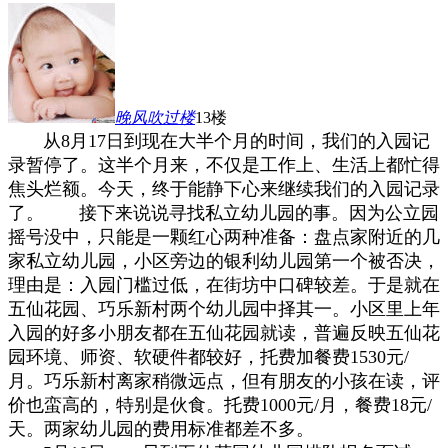
晚风吹过
楼
13楼
从8月17日到现在大半个月的时间，我们的入园记
录暂停了。这半个月来，不仅是工作上、生活上都忙得
焦头烂额。今天，终于能静下心来继续我们的入园记录
了。
接下来说说寻找私立幼儿园的事。因为公立园
摇号没中，
只能是一颗红心两种准备：盘点家附近的几
家私立幼儿园，小区旁边的银利幼儿园
第一个被否决，
理由是：入园门槛过低，在街坊中口碑较差。于是就在
五仙花园、巧乐新村两个幼儿园中择其一。小区里上年
入园的好多小朋友都在五仙花园就读，普遍反映五仙花
园环境、师资、软硬件都较好，托费加餐费1530元/
月。巧乐新村离家稍微远点，但有朋友的小孩在读，评
价也蛮高的，特别是伙食。托费1000元/月，餐费18元/
天。两家幼儿园的费用标准都差不多。