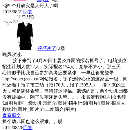
3岁9个月确实是大哥大了啊
2015/08/21
回复
仔仔来了
12楼
晚风吹过:
接下来到了4月20日市属公办园的报名摇号了。电脑派位
招生计划人数22人，实际报名154人，竞争不算小。那三天，
心情似乎比我自己参加高考还要紧张，一早让爸爸登录
http://youer.gzzk.cn/网站报名，除了选择心仪的这家区一级，同
时还顺手报了市二幼（招170人，报了1595人）。接下来的三
天，就是满怀希望，等待好运降临。遗憾的是，两个幼儿园都
没有被抽中，除了失望还是失望。。。报名流程[图片]报名须
知[图片]区一级幼儿园简介[图片]招生计划[图片][图片]报名人
数统计[图片][图片]市二幼简介[图片]
查看原文
摇个幼儿园也这么艰难。。哎
2015/08/26
回复