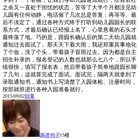
争到了一个名额，让我们等幼儿园通知就行，欣喜若狂
之余又一直处于担忧的状态，苦等了大半个月都没见幼
儿园有任何动静，电话催了几次总是答复：再等等。最
后不淡定了，通过各种方式终于打听到幼儿园园长的联
系方式，才最后确认已经报上名了，心里悬着的石头才
最终落了地。巧的是，跟园长确认后的第二天幼儿园就
通知过去面试了。那天天下着大雨，我还郑重其事地化
了个妆，洗了个头，带着孩子冒雨过去。因为都是自主
招生补录的，报名登记的人数也就那么七八个，所以手
续很快，
填写了报名表，然后带着孩子简单地跟园长聊
了几句，这就算完成了面试。面试完，隔两天就拿到了
录取通知书，通知书上写清楚了入园体检、注册时间，
按部就班进行各种入园准备就行。
2015/09/02
回复
陈杏包子
15楼