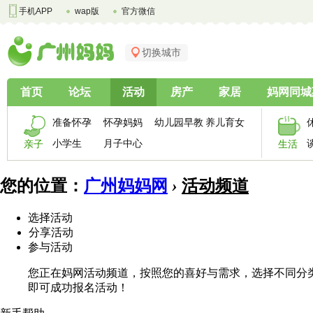
手机APP
wap版
官方微信
切换城市
首页
论坛
活动
房产
家居
妈网同城
准备怀孕
怀孕妈妈
幼儿园早教
养儿育女
小学生
月子中心
亲子
生活
您的位置：
广州妈妈网
›
活动频道
选择活动
分享活动
参与活动
您正在妈网活动频道，按照您的喜好与需求，选择不同分
即可成功报名活动！