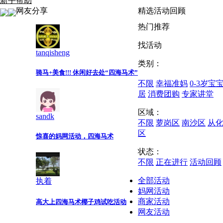
新手帮助
网友分享
精选活动回顾
热门推荐
找活动
tanqisheng
类别：
骑马+美食!!! 休闲好去处“四海马术”
不限
幸福准妈
0-3岁宝
居
消费团购
专家讲堂
区域：
sandk
不限
萝岗区
南沙区
从
区
惊喜的妈网活动，四海马术
状态：
不限
正在进行
活动回顾
全部活动
执着
妈网活动
商家活动
高大上四海马术椰子鸡试吃活动
网友活动