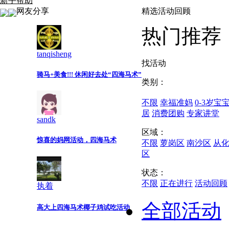
新手帮助
网友分享
精选活动回顾
热门推荐
tanqisheng
找活动
骑马+美食!!! 休闲好去处“四海马术”
类别：
不限
幸福准妈
0-3岁宝
居
消费团购
专家讲堂
sandk
区域：
惊喜的妈网活动，四海马术
不限
萝岗区
南沙区
从
区
状态：
不限
正在进行
活动回顾
执着
全部活动
高大上四海马术椰子鸡试吃活动