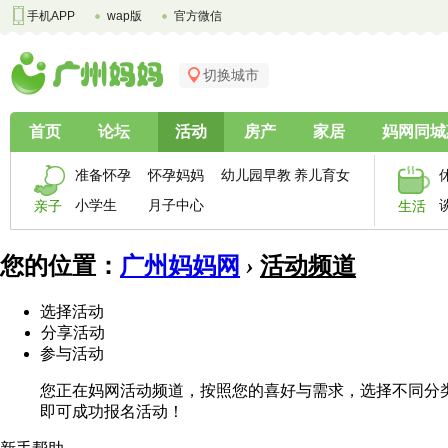
手机APP
wap版
官方微信
切换城市
首页
论坛
活动
房产
家居
妈网同城
准备怀孕
怀孕妈妈
幼儿园早教
养儿育女
小学生
月子中心
亲子
生活
您的位置：
广州妈妈网
›
活动频道
选择活动
分享活动
参与活动
您正在妈网活动频道，按照您的喜好与需求，选择不同分
即可成功报名活动！